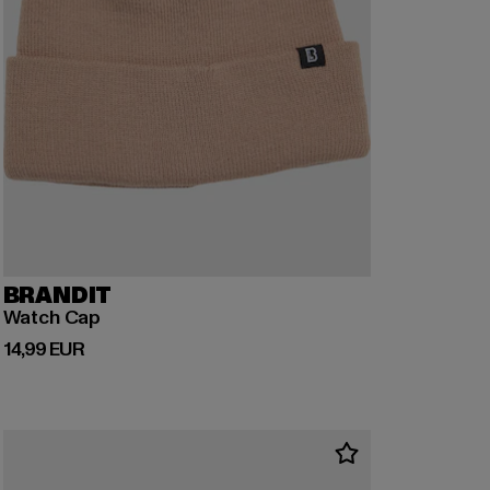
BRANDIT
Watch Cap
Derzeitiger Preis: 14,99 EUR
14,99 EUR