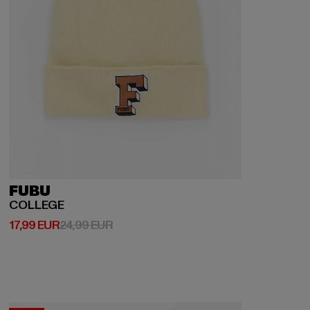
FUBU
COLLEGE
Derzeitiger Preis: 17,99 EUR
Aktionspreis: 24,99 EUR
17,99 EUR
24,99 EUR