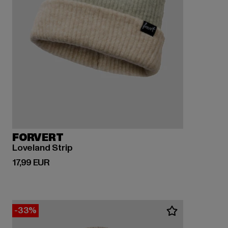
FORVERT
Loveland Strip
Derzeitiger Preis: 17,99 EUR
17,99 EUR
-33%