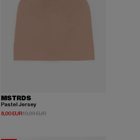
MSTRDS
Pastel Jersey
Derzeitiger Preis: 8,00 EUR
Aktionspreis: 19,99 EUR
8,00 EUR
19,99 EUR