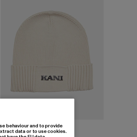
KARL KANI
se behaviour and to provide
Kani Retro
xtract data or to use cookies.
not have the EU data