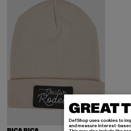
GREAT T
DefShop uses cookies to imp
and measure interest-based c
PICA PICA
This may also include the pr