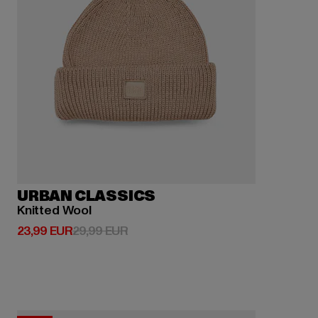
URBAN CLASSICS
Knitted Wool
Derzeitiger Preis: 23,99 EUR
Aktionspreis: 29,99 EUR
23,99 EUR
29,99 EUR