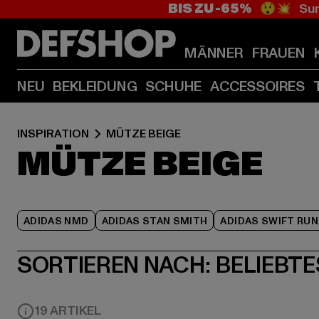
BIS ZU -65%
😲💥 Sum
MÄNNER
FRAUEN
NEU
BEKLEIDUNG
SCHUHE
ACCESSOIRES
INSPIRATION
MÜTZE BEIGE
MÜTZE BEIGE
ADIDAS NMD
ADIDAS STAN SMITH
ADIDAS SWIFT RUN
SORTIEREN NACH:
BELIEBTE
19 ARTIKEL