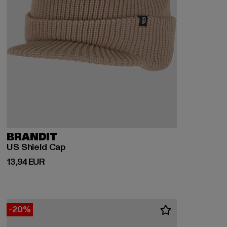
BRANDIT
US Shield Cap
Derzeitiger Preis: 13,94 EUR
13,94 EUR
-20%