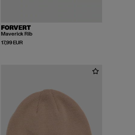
FORVERT
Maverick Rib
Derzeitiger Preis: 17,99 EUR
17,99 EUR