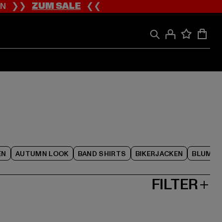
ION ❯❯
ZUM SALE
❮❮
EN
AUTUMN LOOK
BAND SHIRTS
BIKERJACKEN
BLUME
FILTER