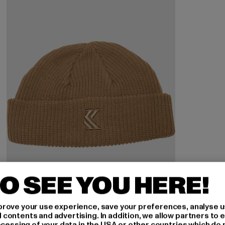
O SEE YOU HERE!
rove your use experience, save your preferences, analyse u
ontents and advertising. In addition, we allow partners to e
ocessing of your data in the USA or other countries which do 