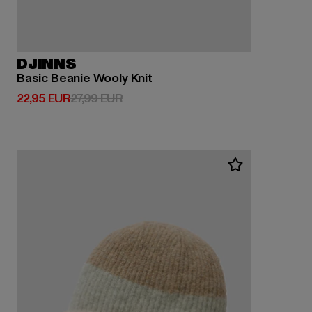
DJINNS
Basic Beanie Wooly Knit
Derzeitiger Preis: 22,95 EUR
Aktionspreis: 27,99 EUR
22,95 EUR
27,99 EUR