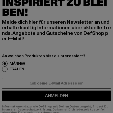
INSPIRIERT ZU BLEI
BEN!
Melde dich hier für unseren Newsletter an und
erhalte künftig Informationen über aktuelle Tre
nds, Angebote und Gutscheine von DefShop p
er E-Mail!
An welchen Produkten bist du interessiert?
MÄNNER
FRAUEN
E-MAIL
ANMELDEN
Informationen dazu, wie DefShop mit Deinen Daten umgeht, findest Du
in unserer Datenschutzerklärung. Du kannst Dich jederzeit kostenfei
abmelden.
Datenschutzerklärung lesen.