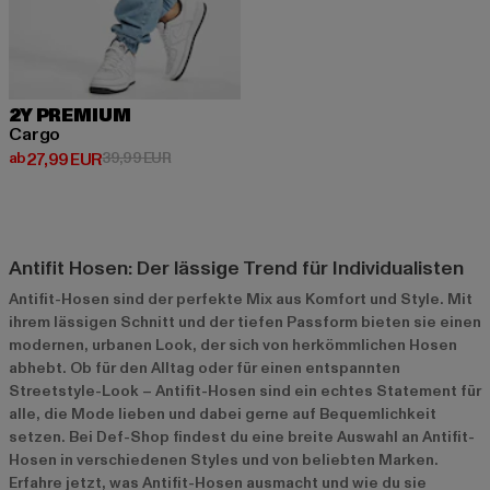
2Y PREMIUM
Cargo
Derzeitiger Preis: ab 27,99 EUR
Aktionspreis: 39,99 EUR
ab
27,99 EUR
39,99 EUR
Antifit Hosen: Der lässige Trend für Individualisten
Antifit-Hosen sind der perfekte Mix aus Komfort und Style. Mit
ihrem lässigen Schnitt und der tiefen Passform bieten sie einen
modernen, urbanen Look, der sich von herkömmlichen Hosen
abhebt. Ob für den Alltag oder für einen entspannten
Streetstyle-Look – Antifit-Hosen sind ein echtes Statement für
alle, die Mode lieben und dabei gerne auf Bequemlichkeit
setzen. Bei Def-Shop findest du eine breite Auswahl an Antifit-
Hosen in verschiedenen Styles und von beliebten Marken.
Erfahre jetzt, was Antifit-Hosen ausmacht und wie du sie