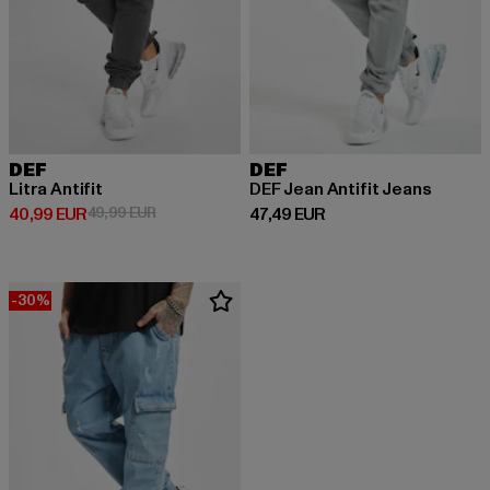
DEF
DEF
Litra Antifit
DEF Jean Antifit Jeans
Derzeitiger Preis: 40,99 EUR
Aktionspreis: 49,99 EUR
Derzeitiger Preis: 47,49 EUR
40,99 EUR
49,99 EUR
47,49 EUR
-30%