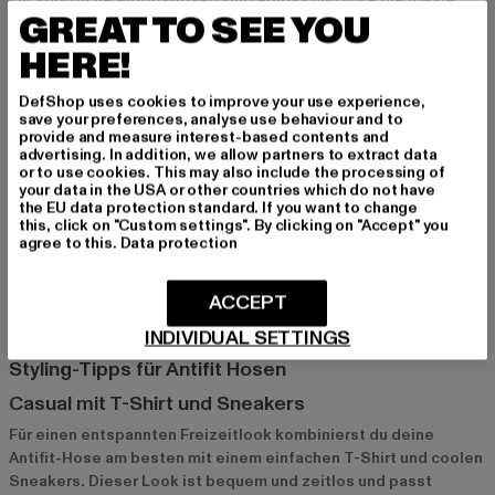
GREAT TO SEE YOU
Wahl. Diese Marken bringen den sportlichen Stil und die
Funktionalität in die Antifit-Hose und bieten Modelle, die
HERE!
Komfort und Design vereinen. Perfekt für alle, die auch in der
Freizeit sportlich und stylish unterwegs sein möchten.
DefShop uses cookies to improve your use experience,
save your preferences, analyse use behaviour and to
provide and measure interest-based contents and
Jack & Jones und Def: Für einen urbanen
advertising. In addition, we allow partners to extract data
or to use cookies. This may also include the processing of
Streetstyle
your data in the USA or other countries which do not have
the EU data protection standard. If you want to change
Jack & Jones
und
Def
sind Marken, die den Antifit-Trend
this, click on "Custom settings". By clicking on "Accept" you
modisch umsetzen. Mit ihren Hosen bringst du den Streetstyle
agree to this.
Data protection
in deinen Look und setzt auf trendige Schnitte und coole
Farben. Diese Marken sind perfekt für alle, die den urbanen Stil
ACCEPT
lieben und Wert auf hochwertige Mode legen.
INDIVIDUAL SETTINGS
Styling-Tipps für Antifit Hosen
Casual mit T-Shirt und Sneakers
Für einen entspannten Freizeitlook kombinierst du deine
Antifit-Hose am besten mit einem einfachen T-Shirt und coolen
Sneakers. Dieser Look ist bequem und zeitlos und passt