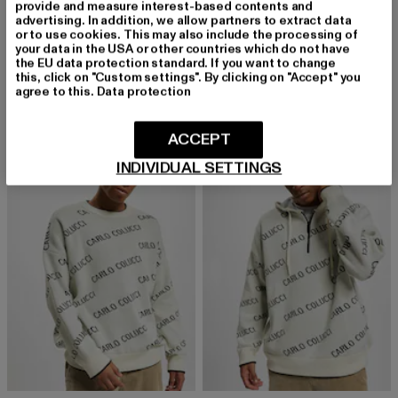
provide and measure interest-based contents and
advertising. In addition, we allow partners to extract data
or to use cookies. This may also include the processing of
your data in the USA or other countries which do not have
CARLO COLUCCI
CARLO COLUCCI
the EU data protection standard. If you want to change
Tracksuit
Artificial Knit
this, click on "Custom settings". By clicking on "Accept" you
Derzeitiger Preis: 48,00 EUR
Aktionspreis: 99,99 EUR
Derzeitiger Preis: 92,00 EUR
Aktionspreis
48,00 EUR
99,99 EUR
92,00 EUR
199,99 EUR
agree to this.
Data protection
ACCEPT
-54%
-54%
INDIVIDUAL SETTINGS