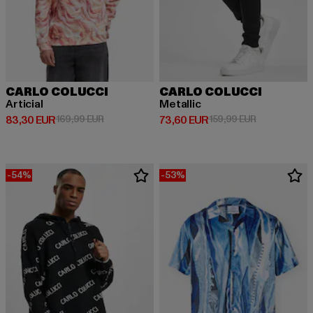
CARLO COLUCCI
CARLO COLUCCI
Articial
Metallic
Derzeitiger Preis: 83,30 EUR
Aktionspreis: 169,99 EUR
Derzeitiger Preis: 73,60 EUR
Aktionspreis
83,30 EUR
169,99 EUR
73,60 EUR
159,99 EUR
-54%
-53%