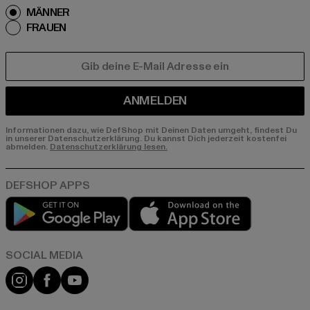
MÄNNER
FRAUEN
E-MAIL
ANMELDEN
Informationen dazu, wie DefShop mit Deinen Daten umgeht, findest Du
in unserer Datenschutzerklärung. Du kannst Dich jederzeit kostenfei
abmelden.
Datenschutzerklärung lesen.
Play market
App store
Instagram
Facebook
YouTube