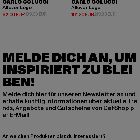
CARLO COLUCCI
CARLO COLUCCI
Allover Logo
Allover Logo
Derzeitiger Preis: 92,00 EUR
Aktionspreis: 199,99 EUR
Derzeitiger Preis: 101,20 EUR
Aktionspreis
92,00 EUR
199,99 EUR
101,20 EUR
219,99 EUR
MELDE DICH AN, UM
INSPIRIERT ZU BLEI
BEN!
Melde dich hier für unseren Newsletter an und
erhalte künftig Informationen über aktuelle Tre
nds, Angebote und Gutscheine von DefShop p
er E-Mail!
An welchen Produkten bist du interessiert?