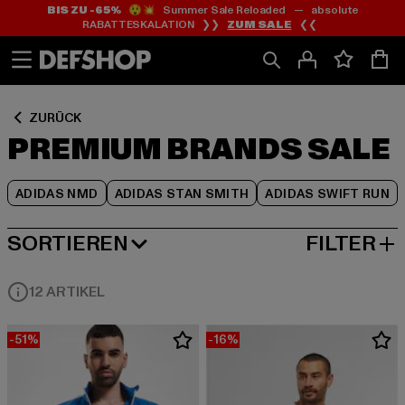
BIS ZU -65%
😲💥 Summer Sale Reloaded — absolute
Zum
Zum
Zum
RABATTESKALATION ❯❯
ZUM SALE
❮❮
Inhalt
Fußzeile
Produktraster
springen
springen
springen
ZURÜCK
PREMIUM BRANDS SALE
ADIDAS NMD
ADIDAS STAN SMITH
ADIDAS SWIFT RUN
SORTIEREN
FILTER
BELIEBTESTE
12 ARTIKEL
-51%
-16%