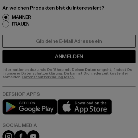
An welchen Produkten bist du interessiert?
MÄNNER
FRAUEN
E-MAIL
ANMELDEN
Informationen dazu, wie DefShop mit Deinen Daten umgeht, findest Du
in unserer Datenschutzerklärung. Du kannst Dich jederzeit kostenfei
abmelden.
Datenschutzerklärung lesen.
Play market
App store
Instagram
Facebook
YouTube