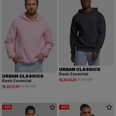
URBAN CLASSICS
Basic Essential
URBAN CLASSICS
Derzeitiger Preis: 18,89 EUR
Aktionspreis: 
18,89 EUR
34,99 EUR
Basic Essential
Derzeitiger Preis: 18,89 EUR
Aktionspreis: 34,99 EUR
18,89 EUR
34,99 EUR
-43%
-49%