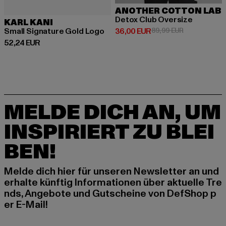
ANOTHER COTTON LAB
Detox Club Oversize
KARL KANI
Derzeitiger Preis: 36,00 EUR
Aktionspreis:
Small Signature Gold Logo
36,00 EUR
89,99 EUR
Derzeitiger Preis: 52,24 EUR
52,24 EUR
MELDE DICH AN, UM
INSPIRIERT ZU BLEI
BEN!
Melde dich hier für unseren Newsletter an und
erhalte künftig Informationen über aktuelle Tre
nds, Angebote und Gutscheine von DefShop p
er E-Mail!