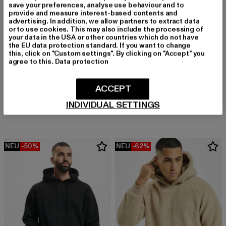
save your preferences, analyse use behaviour and to
provide and measure interest-based contents and
advertising. In addition, we allow partners to extract data
or to use cookies. This may also include the processing of
your data in the USA or other countries which do not have
the EU data protection standard. If you want to change
this, click on "Custom settings". By clicking on "Accept" you
agree to this.
Data protection
KARL KANI
Signature
URBAN CLASSICS
ACCEPT
Derzeitiger Preis: 49,79 EUR
Aktionspreis:
49,79 EUR
59,99 EUR
Fluffy
INDIVIDUAL SETTINGS
Derzeitiger Preis: ab 30,99 EUR
Aktionspreis: 49,99 EUR
ab
30,99 EUR
49,99 EUR
NEU
-50%
NEU
-62%