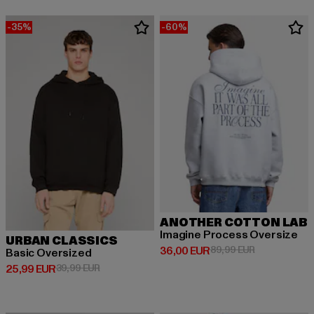
-35%
-60%
ANOTHER COTTON LAB
Imagine Process Oversize
URBAN CLASSICS
Derzeitiger Preis: 36,00 EUR
Aktionspreis:
36,00 EUR
89,99 EUR
Basic Oversized
Derzeitiger Preis: 25,99 EUR
Aktionspreis: 39,99 EUR
25,99 EUR
39,99 EUR