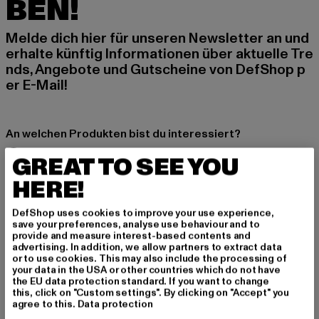
BEN!
Melde dich hier für unseren Newsletter an und
erhalte künftig Informationen über aktuelle Tre
nds, Angebote und Gutscheine von DefShop p
er E-Mail!
An welchen Produkten bist du interessiert?
MÄNNER
GREAT TO SEE YOU
FRAUEN
HERE!
DefShop uses cookies to improve your use experience,
E-MAIL
save your preferences, analyse use behaviour and to
provide and measure interest-based contents and
ANMELDEN
advertising. In addition, we allow partners to extract data
or to use cookies. This may also include the processing of
your data in the USA or other countries which do not have
Informationen dazu, wie DefShop mit Deinen Daten umgeht, findest Du
the EU data protection standard. If you want to change
in unserer Datenschutzerklärung. Du kannst Dich jederzeit kostenfei
this, click on "Custom settings". By clicking on "Accept" you
abmelden.
Datenschutzerklärung lesen.
agree to this.
Data protection