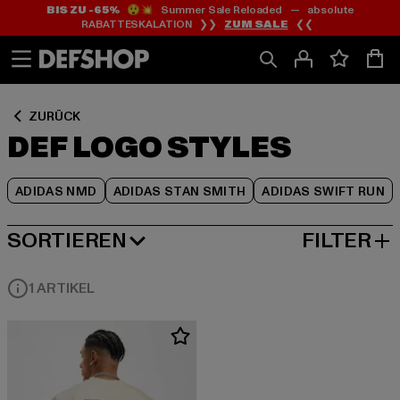
BIS ZU -65%
😲💥 Summer Sale Reloaded — absolute
Zum
Zum
Zum
RABATTESKALATION ❯❯
ZUM SALE
❮❮
Inhalt
Fußzeile
Produktraster
springen
springen
springen
ZURÜCK
DEF LOGO STYLES
ADIDAS NMD
ADIDAS STAN SMITH
ADIDAS SWIFT RUN
SORTIEREN
FILTER
BELIEBTESTE
1 ARTIKEL