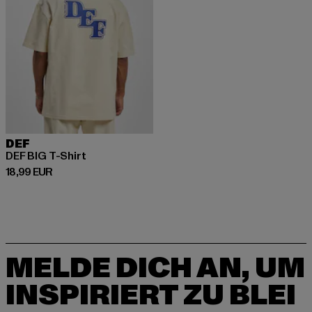
DEF
DEF BIG T-Shirt
Derzeitiger Preis: 18,99 EUR
18,99 EUR
MELDE DICH AN, UM
INSPIRIERT ZU BLEI