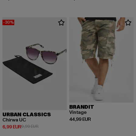
-30%
BRANDIT
Vintage
URBAN CLASSICS
Derzeitiger Preis: 44,99 EUR
44,99 EUR
Chirwa UC
Derzeitiger Preis: 6,99 EUR
Aktionspreis: 9,99 EUR
6,99 EUR
9,99 EUR