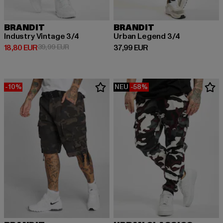
BRANDIT
BRANDIT
Industry Vintage 3/4
Urban Legend 3/4
Derzeitiger Preis: 18,80 EUR
Aktionspreis: 39,99 EUR
Derzeitiger Preis: 37,99 EUR
18,80 EUR
39,99 EUR
37,99 EUR
-10%
NEU
-58%