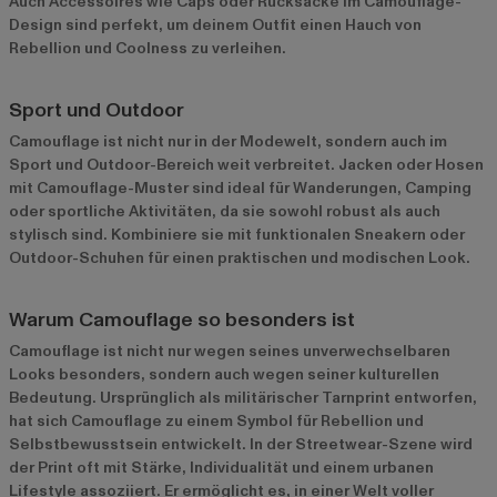
Auch Accessoires wie Caps oder Rucksäcke im Camouflage-
Design sind perfekt, um deinem Outfit einen Hauch von
Rebellion und Coolness zu verleihen.
Sport und Outdoor
Camouflage ist nicht nur in der Modewelt, sondern auch im
Sport und Outdoor-Bereich weit verbreitet. Jacken oder Hosen
mit Camouflage-Muster sind ideal für Wanderungen, Camping
oder sportliche Aktivitäten, da sie sowohl robust als auch
stylisch sind. Kombiniere sie mit funktionalen Sneakern oder
Outdoor-Schuhen für einen praktischen und modischen Look.
Warum Camouflage so besonders ist
Camouflage ist nicht nur wegen seines unverwechselbaren
Looks besonders, sondern auch wegen seiner kulturellen
Bedeutung. Ursprünglich als militärischer Tarnprint entworfen,
hat sich Camouflage zu einem Symbol für Rebellion und
Selbstbewusstsein entwickelt. In der Streetwear-Szene wird
der Print oft mit Stärke, Individualität und einem urbanen
Lifestyle assoziiert. Er ermöglicht es, in einer Welt voller