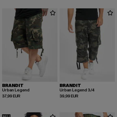
BRANDIT
BRANDIT
Urban Legend
Urban Legend 3/4
Derzeitiger Preis: 37,99 EUR
Derzeitiger Preis: 39,99 EUR
37,99 EUR
39,99 EUR
NEU