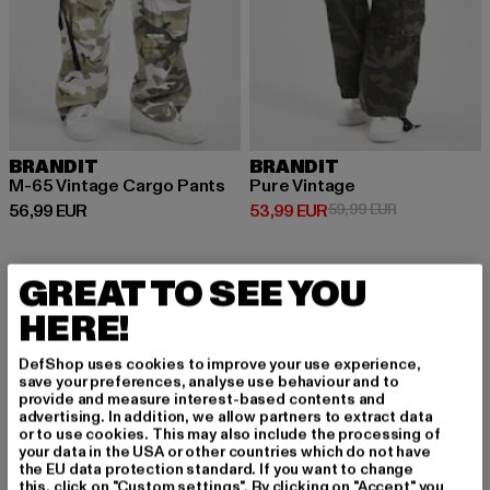
BRANDIT
BRANDIT
M-65 Vintage Cargo Pants
Pure Vintage
Derzeitiger Preis: 56,99 EUR
Derzeitiger Preis: 53,99 EUR
Aktionspreis:
56,99 EUR
53,99 EUR
59,99 EUR
GREAT TO SEE YOU
HERE!
Camouflage: Der coole Print für markante
Streetwear-Looks
DefShop uses cookies to improve your use experience,
Camouflage ist längst mehr als nur ein militärisches Muster – es
save your preferences, analyse use behaviour and to
provide and measure interest-based contents and
hat sich zu einem der beliebtesten Prints in der Modewelt
advertising. In addition, we allow partners to extract data
entwickelt. Ursprünglich für den Einsatz im Militär entworfen,
or to use cookies. This may also include the processing of
hat sich das Tarnmuster zu einem ikonischen Trend entwickelt,
your data in the USA or other countries which do not have
the EU data protection standard. If you want to change
der sich besonders in der Streetwear-Kultur etabliert hat. Ob
this, click on "Custom settings". By clicking on "Accept" you