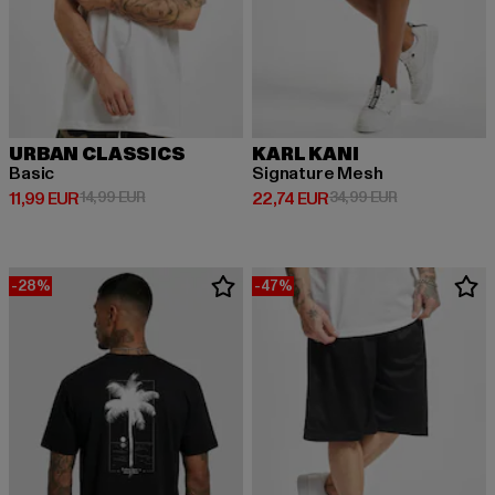
URBAN CLASSICS
KARL KANI
Basic
Signature Mesh
Derzeitiger Preis: 11,99 EUR
Aktionspreis: 14,99 EUR
Derzeitiger Preis: 22,74 EUR
Aktionspreis: 
11,99 EUR
14,99 EUR
22,74 EUR
34,99 EUR
-28%
-47%