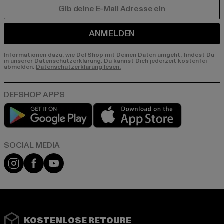
E-MAIL
ANMELDEN
Informationen dazu, wie DefShop mit Deinen Daten umgeht, findest Du
in unserer Datenschutzerklärung. Du kannst Dich jederzeit kostenfei
abmelden.
Datenschutzerklärung lesen.
Play market
App store
Instagram
Facebook
YouTube
KOSTENLOSE RETOURE