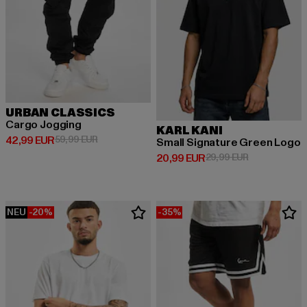
URBAN CLASSICS
Cargo Jogging
KARL KANI
Derzeitiger Preis: 42,99 EUR
Aktionspreis: 59,99 EUR
42,99 EUR
59,99 EUR
Small Signature Green Logo
Derzeitiger Preis: 20,99 EUR
Aktionspreis:
20,99 EUR
29,99 EUR
NEU
-20%
-35%