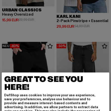
URBAN CLASSICS
Heavy Oversized
KARL KANI
Derzeitiger Preis: 15,99 EUR
Aktionspreis: 22,99 EUR
15,99 EUR
22,99 EUR
2-Pack Pinstripe + Essential
Derzeitiger Preis: 29,99 EUR
Aktionspreis:
29,99 EUR
54,99 EUR
NEU
-40%
-50%
GREAT TO SEE YOU
HERE!
DefShop uses cookies to improve your use experience,
save your preferences, analyse use behaviour and to
provide and measure interest-based contents and
advertising. In addition, we allow partners to extract data