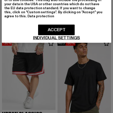
or to use cookies. This may also include the processing of
URBAN CLASSICS
your data in the USA or other countries which do not have
90's Heavy
the EU data protection standard. If you want to change
this, click on "Custom settings". By clicking on "Accept" you
URBAN CLASSICS
Derzeitiger Preis: 25,00 EUR
Aktionspreis:
25,00 EUR
49,99 EUR
agree to this.
Data protection
Blank
Derzeitiger Preis: 29,99 EUR
Aktionspreis: 49,99 EUR
29,99 EUR
49,99 EUR
ACCEPT
INDIVIDUAL SETTINGS
-30%
NEU
-50%