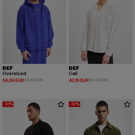
DEF
DEF
Oversized
Cali
Derzeitiger Preis: 56,69 EUR
Aktionspreis: 62,99 EUR
Derzeitiger Preis: 40,19 EUR
Aktionspreis: 
56,69 EUR
62,99 EUR
40,19 EUR
59,99 EUR
-10%
-32%