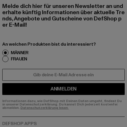
Melde dich hier für unseren Newsletter an und
erhalte künftig Informationen über aktuelle Tre
nds, Angebote und Gutscheine von DefShop p
er E-Mail!
An welchen Produkten bist du interessiert?
MÄNNER
FRAUEN
E-MAIL
ANMELDEN
Informationen dazu, wie DefShop mit Deinen Daten umgeht, findest Du
in unserer Datenschutzerklärung. Du kannst Dich jederzeit kostenfei
abmelden.
Datenschutzerklärung lesen.