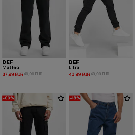
DEF
DEF
Matteo
Litra
Derzeitiger Preis: 37,99 EUR
Aktionspreis: 49,99 EUR
Derzeitiger Preis: 40,99 EUR
Aktionspreis:
37,99 EUR
49,99 EUR
40,99 EUR
49,99 EUR
-60%
-48%