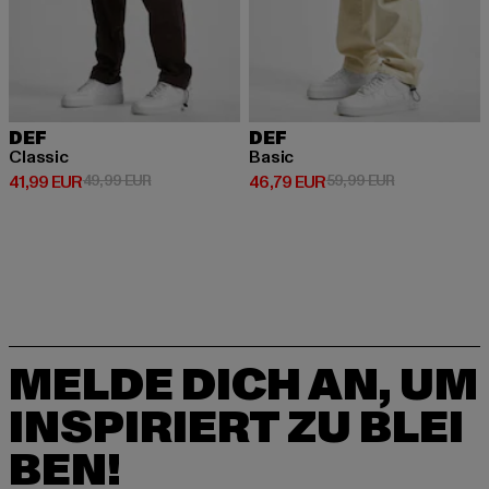
DEF
DEF
Classic
Basic
Derzeitiger Preis: 41,99 EUR
Aktionspreis: 49,99 EUR
Derzeitiger Preis: 46,79 EUR
Aktionspreis:
41,99 EUR
49,99 EUR
46,79 EUR
59,99 EUR
MELDE DICH AN, UM
INSPIRIERT ZU BLEI
BEN!