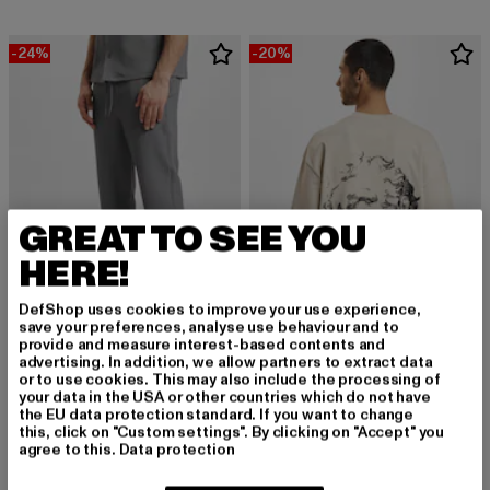
-24%
-20%
GREAT TO SEE YOU
HERE!
DefShop uses cookies to improve your use experience,
save your preferences, analyse use behaviour and to
provide and measure interest-based contents and
DEF
DEF
advertising. In addition, we allow partners to extract data
Paris
Boy
or to use cookies. This may also include the processing of
your data in the USA or other countries which do not have
Derzeitiger Preis: 53,19 EUR
Aktionspreis: 69,99 EUR
Derzeitiger Preis: 19,99 EUR
Aktionspreis: 
53,19 EUR
69,99 EUR
19,99 EUR
24,99 EUR
the EU data protection standard. If you want to change
this, click on "Custom settings". By clicking on "Accept" you
agree to this.
Data protection
-28%