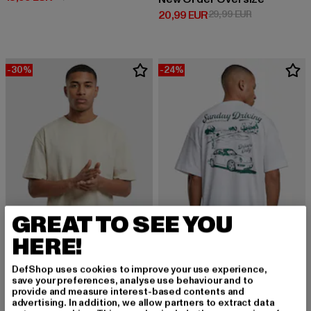
Derzeitiger Preis: 20,99 EUR
Aktionspreis:
20,99 EUR
29,99 EUR
-30%
-24%
GREAT TO SEE YOU
HERE!
ANOTHER COTTON LAB
DefShop uses cookies to improve your use experience,
Sunday Driving Oversize
save your preferences, analyse use behaviour and to
URBAN CLASSICS
Derzeitiger Preis: 37,99 EUR
Aktionspreis:
37,99 EUR
49,99 EUR
provide and measure interest-based contents and
Heavy Oversized
advertising. In addition, we allow partners to extract data
Derzeitiger Preis: 15,99 EUR
Aktionspreis: 22,99 EUR
15,99 EUR
22,99 EUR