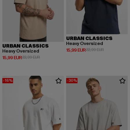
URBAN CLASSICS
Heavy Oversized
URBAN CLASSICS
Derzeitiger Preis: 15,99 EUR
Aktionspreis: 
15,99 EUR
22,99 EUR
Heavy Oversized
Derzeitiger Preis: 15,99 EUR
Aktionspreis: 22,99 EUR
15,99 EUR
22,99 EUR
-16%
-30%