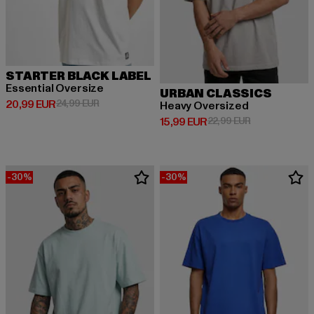
STARTER BLACK LABEL
Essential Oversize
URBAN CLASSICS
Derzeitiger Preis: 20,99 EUR
Aktionspreis: 24,99 EUR
20,99 EUR
24,99 EUR
Heavy Oversized
Derzeitiger Preis: 15,99 EUR
Aktionspreis: 
15,99 EUR
22,99 EUR
-30%
-30%