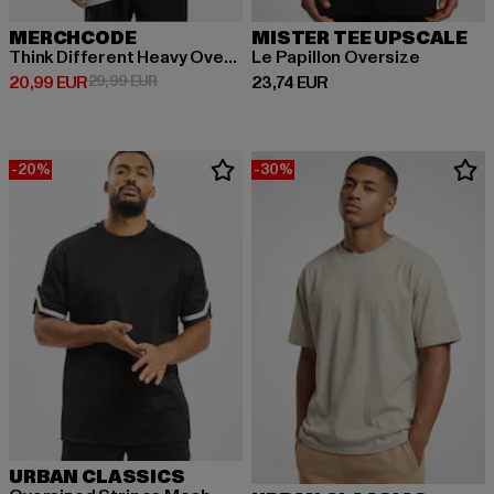
MERCHCODE
MISTER TEE UPSCALE
Think Different Heavy Oversized Tee
Le Papillon Oversize
Derzeitiger Preis: 20,99 EUR
Aktionspreis: 29,99 EUR
Derzeitiger Preis: 23,74 EUR
20,99 EUR
29,99 EUR
23,74 EUR
-20%
-30%
URBAN CLASSICS