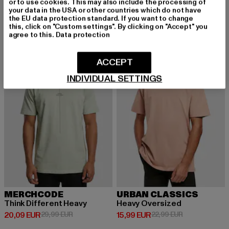
or to use cookies. This may also include the processing of
your data in the USA or other countries which do not have
the EU data protection standard. If you want to change
this, click on "Custom settings". By clicking on "Accept" you
agree to this.
Data protection
-33%
-30%
ACCEPT
INDIVIDUAL SETTINGS
MERCHCODE
URBAN CLASSICS
Think Different Heavy
Heavy Oversized
Derzeitiger Preis: 20,09 EUR
Aktionspreis: 29,99 EUR
Derzeitiger Preis: 15,99 EUR
Aktionspreis: 
20,09 EUR
29,99 EUR
15,99 EUR
22,99 EUR