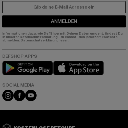
E-MAIL
ANMELDEN
Informationen dazu, wie DefShop mit Deinen Daten umgeht, findest Du
in unserer Datenschutzerklärung. Du kannst Dich jederzeit kostenfei
abmelden.
Datenschutzerklärung lesen.
Play market
App store
Instagram
Facebook
YouTube