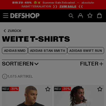
BIS ZU -65%
😲💥 Summer Sale Reloaded — absolute
Zum
Zum
Zum
RABATTESKALATION ❯❯
ZUM SALE
❮❮
Inhalt
Fußzeile
Produktraster
springen
springen
springen
ZURÜCK
WEITE T-SHIRTS
ADIDAS NMD
ADIDAS STAN SMITH
ADIDAS SWIFT RUN
SORTIEREN
FILTER
BELIEBTESTE
1,075 ARTIKEL
NEU
-30%
NEU
-30%