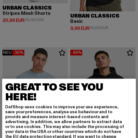
URBAN CLASSICS
Stripes Mesh Shorts
URBAN CLASSICS
Derzeitiger Preis: 20,99 EUR
Aktionspreis: 29,99 EUR
20,99 EUR
29,99 EUR
Basic
Derzeitiger Preis: 9,99 EUR
Aktionspreis: 1
9,99 EUR
19,99 EUR
NEU
-30%
-49%
GREAT TO SEE YOU
HERE!
DefShop uses cookies to improve your use experience,
save your preferences, analyse use behaviour and to
provide and measure interest-based contents and
advertising. In addition, we allow partners to extract data
or to use cookies. This may also include the processing of
your data in the USA or other countries which do not have
the EU data protection standard. If you want to change