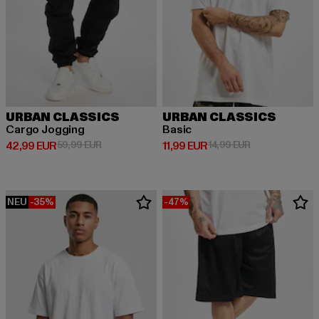
URBAN CLASSICS
URBAN CLASSICS
Cargo Jogging
Basic
Derzeitiger Preis: 42,99 EUR
Aktionspreis: 59,99 EUR
Derzeitiger Preis: 11,99 EUR
Aktionspreis: 1
42,99 EUR
59,99 EUR
11,99 EUR
14,99 EUR
NEU
-35%
-47%