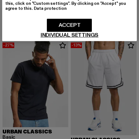
this, click on "Custom settings". By clicking on "Accept" you
URBAN CLASSICS
URBAN CLASSICS
agree to this.
Data protection
Heavy Oversized
Basic Essential
Derzeitiger Preis: 15,99 EUR
Aktionspreis: 22,99 EUR
Derzeitiger Preis: 17,84 EUR
Aktionspreis: 
15,99 EUR
22,99 EUR
17,84 EUR
34,99 EUR
ACCEPT
INDIVIDUAL SETTINGS
-27%
-13%
URBAN CLASSICS
Basic