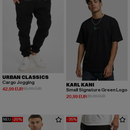
URBAN CLASSICS
Cargo Jogging
KARL KANI
Derzeitiger Preis: 42,99 EUR
Aktionspreis: 59,99 EUR
42,99 EUR
59,99 EUR
Small Signature Green Logo
Derzeitiger Preis: 20,99 EUR
Aktionspreis:
20,99 EUR
29,99 EUR
NEU
-20%
-35%