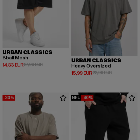
URBAN CLASSICS
Bball Mesh
URBAN CLASSICS
Derzeitiger Preis: 14,83 EUR
Aktionspreis: 27,99 EUR
14,83 EUR
27,99 EUR
Heavy Oversized
Derzeitiger Preis: 15,99 EUR
Aktionspreis: 
15,99 EUR
22,99 EUR
-30%
NEU
-40%