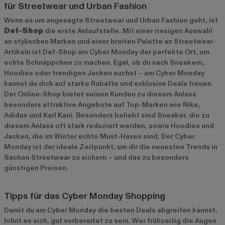
für Streetwear und Urban Fashion
Wenn es um angesagte Streetwear und Urban Fashion geht, ist
Def-Shop
die erste Anlaufstelle. Mit einer riesigen Auswahl
an stylischen Marken und einer breiten Palette an Streetwear-
Artikeln ist Def-Shop am Cyber Monday der perfekte Ort, um
echte Schnäppchen zu machen. Egal, ob du nach Sneakern,
Hoodies oder trendigen Jacken suchst – am Cyber Monday
kannst du dich auf starke Rabatte und exklusive Deals freuen.
Der Online-Shop bietet seinen Kunden zu diesem Anlass
besonders attraktive Angebote auf Top-Marken wie
Nike
,
Adidas
und
Karl Kani
. Besonders beliebt sind Sneaker, die zu
diesem Anlass oft stark reduziert werden, sowie Hoodies und
Jacken, die im Winter echte Must-Haves sind. Der Cyber
Monday ist der ideale Zeitpunkt, um dir die neuesten Trends in
Sachen Streetwear zu sichern – und das zu besonders
günstigen Preisen.
Tipps für das Cyber Monday Shopping
Damit du am Cyber Monday die besten Deals abgreifen kannst,
lohnt es sich, gut vorbereitet zu sein. Wer frühzeitig die Augen