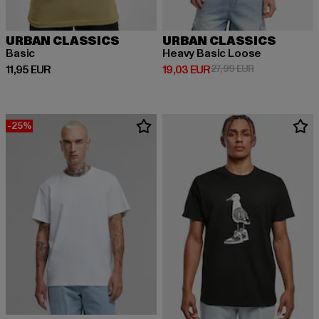
URBAN CLASSICS
URBAN CLASSICS
Basic
Heavy Basic Loose
Derzeitiger Preis: 11,95 EUR
Derzeitiger Preis: 19,03 EUR
Aktionspreis: 
11,95 EUR
19,03 EUR
27,99 EUR
-25%