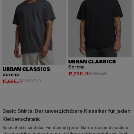
URBAN CLASSICS
Sorona
URBAN CLASSICS
Derzeitiger Preis: 13,99 EUR
Aktionspreis: 
13,99 EUR
19,99 EUR
Sorona
Derzeitiger Preis: 15,99 EUR
Aktionspreis: 19,99 EUR
15,99 EUR
19,99 EUR
Basic Shirts: Der unverzichtbare Klassiker für jeden
Kleiderschrank
Basic Shirts sind das Fundament jeder Garderobe und zeichnen
sich durch ihre Vielseitigkeit und ihren zeitlosen Stil aus. Egal