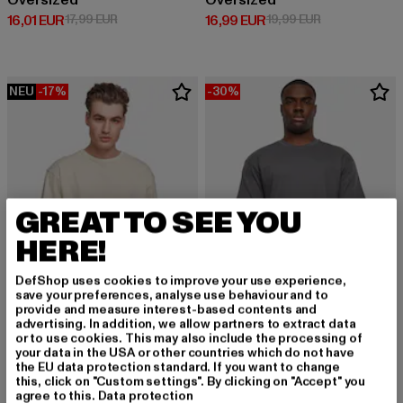
Oversized
Oversized
Derzeitiger Preis: 16,01 EUR
Aktionspreis: 17,99 EUR
Derzeitiger Preis: 16,99 EUR
Aktionspreis: 
16,01 EUR
17,99 EUR
16,99 EUR
19,99 EUR
NEU
-17%
-30%
GREAT TO SEE YOU
HERE!
DefShop uses cookies to improve your use experience,
save your preferences, analyse use behaviour and to
provide and measure interest-based contents and
advertising. In addition, we allow partners to extract data
or to use cookies. This may also include the processing of
URBAN CLASSICS
URBAN CLASSICS
your data in the USA or other countries which do not have
Oversized
Heavy Oversized
the EU data protection standard. If you want to change
Derzeitiger Preis: 14,93 EUR
Aktionspreis: 17,99 EUR
Derzeitiger Preis: 15,99 EUR
Aktionspreis: 
14,93 EUR
17,99 EUR
15,99 EUR
22,99 EUR
this, click on "Custom settings". By clicking on "Accept" you
agree to this.
Data protection