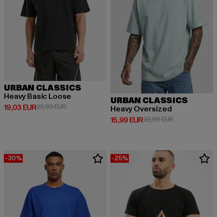
URBAN CLASSICS
Heavy Basic Loose
URBAN CLASSICS
Derzeitiger Preis: 19,03 EUR
Aktionspreis: 27,99 EUR
19,03 EUR
27,99 EUR
Heavy Oversized
Derzeitiger Preis: 15,99 EUR
Aktionspreis: 
15,99 EUR
22,99 EUR
-30%
-25%