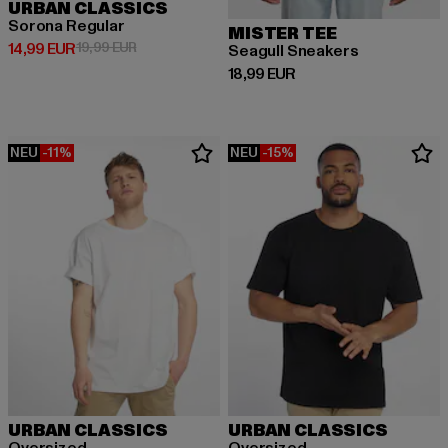
URBAN CLASSICS
Sorona Regular
MISTER TEE
Derzeitiger Preis: 14,99 EUR
Aktionspreis: 19,99 EUR
14,99 EUR
19,99 EUR
Seagull Sneakers
Derzeitiger Preis: 18,99 EUR
18,99 EUR
NEU
-11%
NEU
-15%
URBAN CLASSICS
URBAN CLASSICS