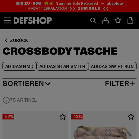
BIS ZU -65%
😲💥 Summer Sale Reloaded — absolute
Zum
Zum
Zum
RABATTESKALATION ❯❯
ZUM SALE
❮❮
Inhalt
Fußzeile
Produktraster
springen
springen
springen
ZURÜCK
CROSSBODY TASCHE
ADIDAS NMD
ADIDAS STAN SMITH
ADIDAS SWIFT RUN
SORTIEREN
FILTER
BELIEBTESTE
75 ARTIKEL
-52%
-43%