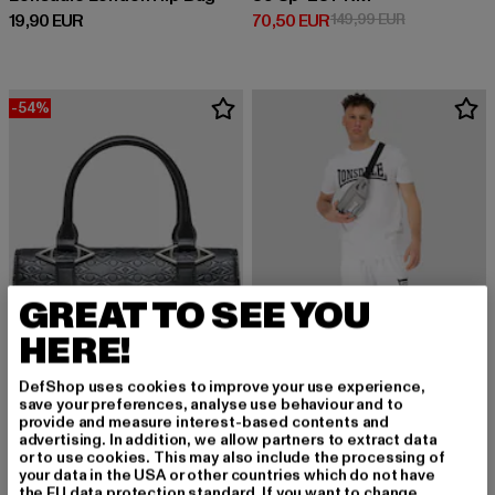
Derzeitiger Preis: 19,90 EUR
Derzeitiger Preis: 70,50 EUR
Aktionspreis
19,90 EUR
70,50 EUR
149,99 EUR
-54%
GREAT TO SEE YOU
HERE!
DefShop uses cookies to improve your use experience,
save your preferences, analyse use behaviour and to
provide and measure interest-based contents and
advertising. In addition, we allow partners to extract data
PEQUS
LONSDALE LONDON
or to use cookies. This may also include the processing of
Astéria
Lonsdale London Hip Bag
your data in the USA or other countries which do not have
Derzeitiger Preis: 92,00 EUR
Aktionspreis: 199,99 EUR
Derzeitiger Preis: 19,99 EUR
92,00 EUR
199,99 EUR
19,99 EUR
the EU data protection standard. If you want to change