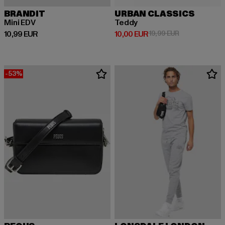
BRANDIT
URBAN CLASSICS
Mini EDV
Teddy
Derzeitiger Preis: 10,99 EUR
Derzeitiger Preis: 10,00 EUR
Aktionspreis: 
10,99 EUR
10,00 EUR
19,99 EUR
-53%