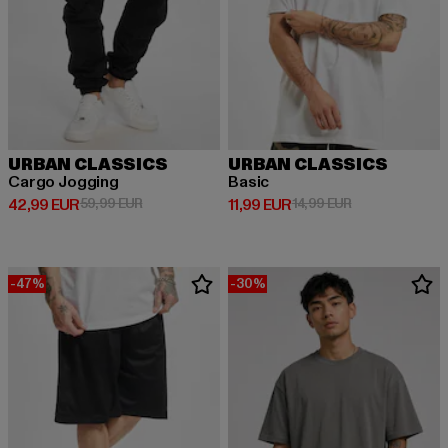
URBAN CLASSICS
URBAN CLASSICS
Cargo Jogging
Basic
Derzeitiger Preis: 42,99 EUR
Aktionspreis: 59,99 EUR
Derzeitiger Preis: 11,99 EUR
Aktionspreis: 1
42,99 EUR
59,99 EUR
11,99 EUR
14,99 EUR
-47%
-30%