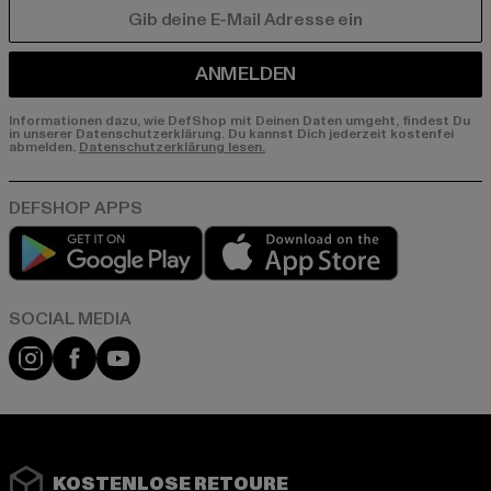
E-MAIL
ANMELDEN
Informationen dazu, wie DefShop mit Deinen Daten umgeht, findest Du
in unserer Datenschutzerklärung. Du kannst Dich jederzeit kostenfei
abmelden.
Datenschutzerklärung lesen.
Play market
App store
Instagram
Facebook
YouTube
KOSTENLOSE RETOURE