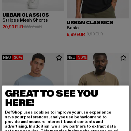
URBAN CLASSICS
Stripes Mesh Shorts
URBAN CLASSICS
Derzeitiger Preis: 20,99 EUR
Aktionspreis: 29,99 EUR
20,99 EUR
29,99 EUR
Basic
Derzeitiger Preis: 9,99 EUR
Aktionspreis: 1
9,99 EUR
19,99 EUR
NEU
-30%
NEU
-30%
GREAT TO SEE YOU
HERE!
DefShop uses cookies to improve your use experience,
save your preferences, analyse use behaviour and to
provide and measure interest-based contents and
advertising. In addition, we allow partners to extract data