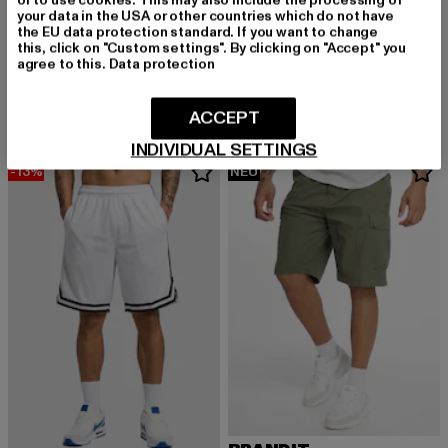
or to use cookies. This may also include the processing of
your data in the USA or other countries which do not have
URBAN CLASSICS
the EU data protection standard. If you want to change
Heavy Oversized
this, click on "Custom settings". By clicking on "Accept" you
URBAN CLASSICS
agree to this.
Data protection
Derzeitiger Preis: 15,99 EUR
Aktionspreis: 
15,99 EUR
22,99 EUR
Heavy Oversized
Derzeitiger Preis: 15,99 EUR
Aktionspreis: 22,99 EUR
15,99 EUR
22,99 EUR
ACCEPT
INDIVIDUAL SETTINGS
-13%
NEU