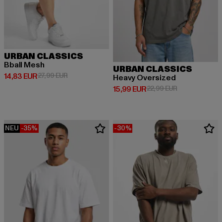
URBAN CLASSICS
Bball Mesh
URBAN CLASSICS
Derzeitiger Preis: 14,83 EUR
Aktionspreis: 27,99 EUR
14,83 EUR
27,99 EUR
Heavy Oversized
Derzeitiger Preis: 15,99 EUR
Aktionspreis: 
15,99 EUR
22,99 EUR
NEU
-35%
-30%