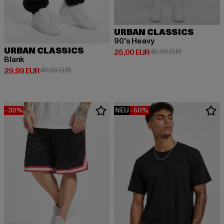
URBAN CLASSICS
90's Heavy
URBAN CLASSICS
Derzeitiger Preis: 25,00 EUR
Aktionspreis:
25,00 EUR
49,99 EUR
Blank
Derzeitiger Preis: 29,99 EUR
Aktionspreis: 49,99 EUR
29,99 EUR
49,99 EUR
-30%
NEU
-50%