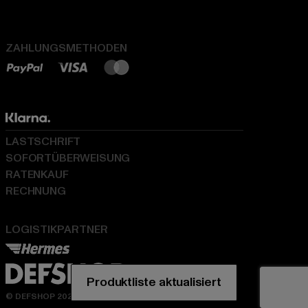
ZAHLUNGSMETHODEN
LASTSCHRIFT
SOFORTÜBERWEISUNG
RATENKAUF
RECHNUNG
LOGISTIKPARTNER
© DEFSHOP 2026. Alle Rechte vorbehalten