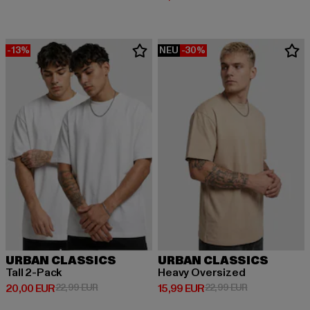
-13%
NEU
-30%
URBAN CLASSICS
URBAN CLASSICS
Tall 2-Pack
Heavy Oversized
Derzeitiger Preis: 20,00 EUR
Aktionspreis: 22,99 EUR
Derzeitiger Preis: 15,99 EUR
Aktionspreis: 
20,00 EUR
22,99 EUR
15,99 EUR
22,99 EUR