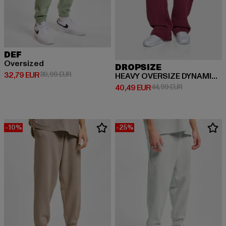
DEF
Oversized
DROPSIZE
Derzeitiger Preis: 32,79 EUR
Aktionspreis: 39,99 EUR
32,79 EUR
39,99 EUR
HEAVY OVERSIZE DYNAMIC HD LOGO
Derzeitiger Preis: 40,49 EUR
Aktionspreis:
40,49 EUR
44,99 EUR
-10%
-25%