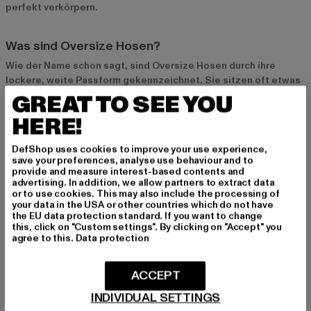
perfekt verkörpern.
Was sind Oversize Hosen?
Wie der Name schon sagt, sind Oversize Hosen durch ihre
lockere, weite Passform gekennzeichnet. Sie sitzen oft etwas
tiefer auf der Hüfte und bieten durch ihren großzügigen Schnitt
GREAT TO SEE YOU
ein angenehmes Tragegefühl. Diese Hosenarten wirken jedoch
HERE!
keineswegs unförmig, sondern schaffen eine perfekte Balance
zwischen Lässigkeit und modischem Chic. Oft erinnern
DefShop uses cookies to improve your use experience,
Oversize Hosen an den „Baggy Style“ der 90er Jahre, der in der
save your preferences, analyse use behaviour and to
Hip-Hop-Szene groß wurde, aber heutzutage in neuem Glanz
provide and measure interest-based contents and
erstrahlt. Die modernen Schnitte und unterschiedlichen
advertising. In addition, we allow partners to extract data
or to use cookies. This may also include the processing of
Materialien sorgen dafür, dass Oversize Hosen heute in
your data in the USA or other countries which do not have
verschiedenen Stilen von casual bis elegant getragen werden
the EU data protection standard. If you want to change
können.
this, click on "Custom settings". By clicking on "Accept" you
agree to this.
Data protection
Warum Oversize Hosen der perfekte Begleiter sind
ACCEPT
Oversize Hosen sind wahre Allrounder. Egal ob du ein lässiges
INDIVIDUAL SETTINGS
Outfit für den Alltag suchst oder auf der Suche nach einem