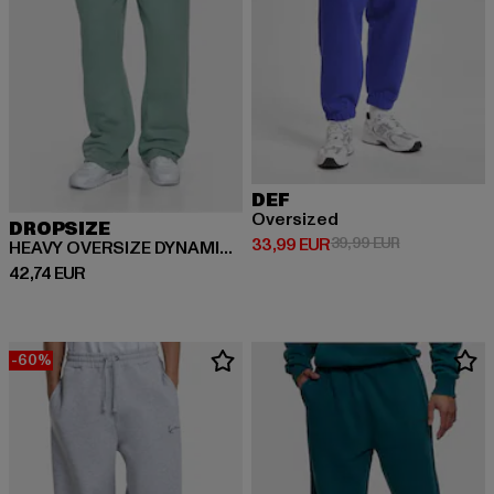
DEF
Oversized
DROPSIZE
Derzeitiger Preis: 33,99 EUR
Aktionspreis:
33,99 EUR
39,99 EUR
HEAVY OVERSIZE DYNAMIC HD LOGO
Derzeitiger Preis: 42,74 EUR
42,74 EUR
-60%