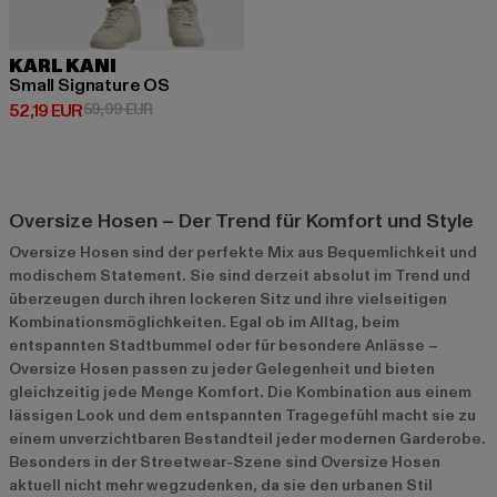
KARL KANI
Small Signature OS
Derzeitiger Preis: 52,19 EUR
Aktionspreis: 59,99 EUR
52,19 EUR
59,99 EUR
Oversize Hosen – Der Trend für Komfort und Style
Oversize Hosen sind der perfekte Mix aus Bequemlichkeit und
modischem Statement. Sie sind derzeit absolut im Trend und
überzeugen durch ihren lockeren Sitz und ihre vielseitigen
Kombinationsmöglichkeiten. Egal ob im Alltag, beim
entspannten Stadtbummel oder für besondere Anlässe –
Oversize Hosen passen zu jeder Gelegenheit und bieten
gleichzeitig jede Menge Komfort. Die Kombination aus einem
lässigen Look und dem entspannten Tragegefühl macht sie zu
einem unverzichtbaren Bestandteil jeder modernen Garderobe.
Besonders in der Streetwear-Szene sind Oversize Hosen
aktuell nicht mehr wegzudenken, da sie den urbanen Stil