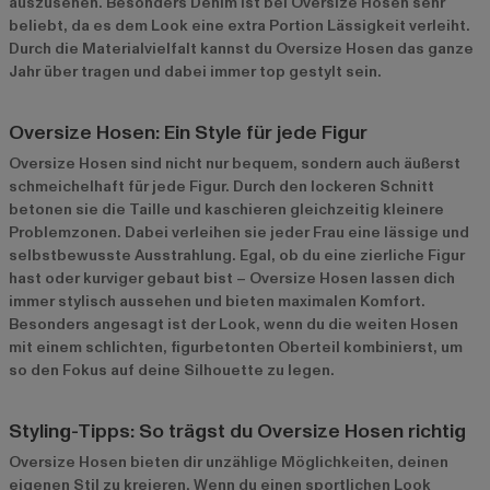
auszusehen. Besonders Denim ist bei Oversize Hosen sehr
beliebt, da es dem Look eine extra Portion Lässigkeit verleiht.
Durch die Materialvielfalt kannst du Oversize Hosen das ganze
Jahr über tragen und dabei immer top gestylt sein.
Oversize Hosen: Ein Style für jede Figur
Oversize Hosen sind nicht nur bequem, sondern auch äußerst
schmeichelhaft für jede Figur. Durch den lockeren Schnitt
betonen sie die Taille und kaschieren gleichzeitig kleinere
Problemzonen. Dabei verleihen sie jeder Frau eine lässige und
selbstbewusste Ausstrahlung. Egal, ob du eine zierliche Figur
hast oder kurviger gebaut bist – Oversize Hosen lassen dich
immer stylisch aussehen und bieten maximalen Komfort.
Besonders angesagt ist der Look, wenn du die weiten Hosen
mit einem schlichten, figurbetonten Oberteil kombinierst, um
so den Fokus auf deine Silhouette zu legen.
Styling-Tipps: So trägst du Oversize Hosen richtig
Oversize Hosen bieten dir unzählige Möglichkeiten, deinen
eigenen Stil zu kreieren. Wenn du einen sportlichen Look