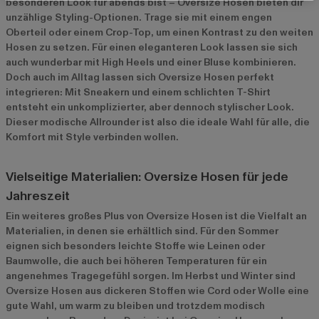
besonderen Look für abends bist – Oversize Hosen bieten dir
unzählige Styling-Optionen. Trage sie mit einem engen
Oberteil oder einem Crop-Top, um einen Kontrast zu den weiten
Hosen zu setzen. Für einen eleganteren Look lassen sie sich
auch wunderbar mit High Heels und einer Bluse kombinieren.
Doch auch im Alltag lassen sich Oversize Hosen perfekt
integrieren: Mit Sneakern und einem schlichten T-Shirt
entsteht ein unkomplizierter, aber dennoch stylischer Look.
Dieser modische Allrounder ist also die ideale Wahl für alle, die
Komfort mit Style verbinden wollen.
Vielseitige Materialien: Oversize Hosen für jede
Jahreszeit
Ein weiteres großes Plus von Oversize Hosen ist die Vielfalt an
Materialien, in denen sie erhältlich sind. Für den Sommer
eignen sich besonders leichte Stoffe wie Leinen oder
Baumwolle, die auch bei höheren Temperaturen für ein
angenehmes Tragegefühl sorgen. Im Herbst und Winter sind
Oversize Hosen aus dickeren Stoffen wie Cord oder Wolle eine
gute Wahl, um warm zu bleiben und trotzdem modisch