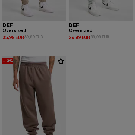
DEF
DEF
Oversized
Oversized
Derzeitiger Preis: 35,99 EUR
Aktionspreis: 39,99 EUR
Derzeitiger Preis: 29,99 EUR
Aktionspreis:
35,99 EUR
39,99 EUR
29,99 EUR
39,99 EUR
-13%