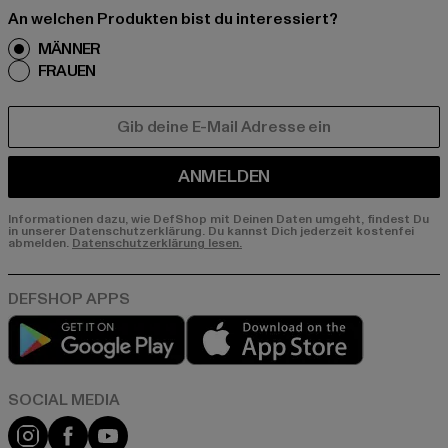
An welchen Produkten bist du interessiert?
MÄNNER
FRAUEN
E-MAIL
ANMELDEN
Informationen dazu, wie DefShop mit Deinen Daten umgeht, findest Du
in unserer Datenschutzerklärung. Du kannst Dich jederzeit kostenfei
abmelden.
Datenschutzerklärung lesen.
Play market
App store
Instagram
Facebook
YouTube