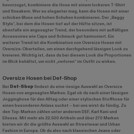
bevorzugst, kombiniere die Hose mit einem lockeren T-Shirt
und Sneakern. Wer es eleganter mag, kann die Hosen mit einer
schicken Bluse und hohen Schuhen kombinieren. Der „Baggy
Style“, bei dem die Hosen tief auf der Hüfte sitzen, ist
ebenfalls ein angesagter Trend, der besonders mit auffälligen
Accessoires wie Caps und Schmuck gut harmoniert. Ein
weiterer Trend ist die Kombination von Oversize Hosen mit
Oversize-Oberteilen, um einen durchgehend lässigen Look zu
kreieren. Wichtig ist, dass du bei diesem Look die Proportionen
im Blick behältst, um nicht „verloren“ im Outfit zu wirken.
Oversize Hosen bei Def-Shop
Bei
Def-Shop
findest du eine riesige Auswahl an Oversize
Hosen von angesagten Marken. Egal ob du nach einer lässigen
Jogginghose für den Alltag oder einer stylischen Stoffhose für
einen besonderen Anlass suchst – bei uns wirst du fündig. Zu
den Top-Marken zählen unter anderem
DEF
,
Karl Kani
und
Ellesse
. Mit mehr als 22.500 Artikeln und über 270 Marken
bieten wir dir die größte Auswahl an Streetwear und Urban
Fashion in Europa. Ob du also nach klassischen Jeans oder