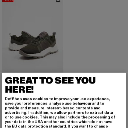
GREAT TO SEE YOU
TIMBERLAND
HERE!
Solar Wave LT Low
Derzeitiger Preis: 57,40 EUR
Aktionspreis: 139,99 EUR
57,40 EUR
139,99 EUR
DefShop uses cookies to improve your use experience,
save your preferences, analyse use behaviour and to
provide and measure interest-based contents and
advertising. In addition, we allow partners to extract data
or to use cookies. This may also include the processing of
your data in the USA or other countries which do not have
the EU data protection standard. If you want to change