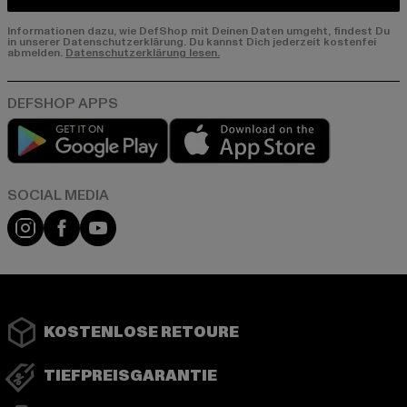
Informationen dazu, wie DefShop mit Deinen Daten umgeht, findest Du
in unserer Datenschutzerklärung. Du kannst Dich jederzeit kostenfei
abmelden.
Datenschutzerklärung lesen.
Play market
App store
Instagram
Facebook
YouTube
KOSTENLOSE RETOURE
TIEFPREISGARANTIE