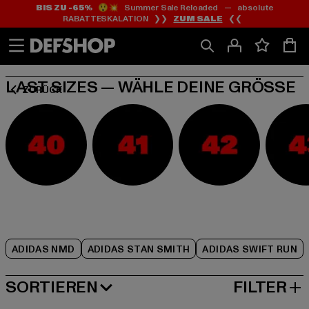
BIS ZU -65%
😲💥 Summer Sale Reloaded — absolute
Zum
Zum
Zum
RABATTESKALATION ❯❯
ZUM SALE
❮❮
Inhalt
Fußzeile
Produktraster
springen
springen
springen
LAST SIZES — WÄHLE DEINE GRÖSSE
ZURÜCK
ADIDAS NMD
ADIDAS STAN SMITH
ADIDAS SWIFT RUN
SORTIEREN
FILTER
BELIEBTESTE