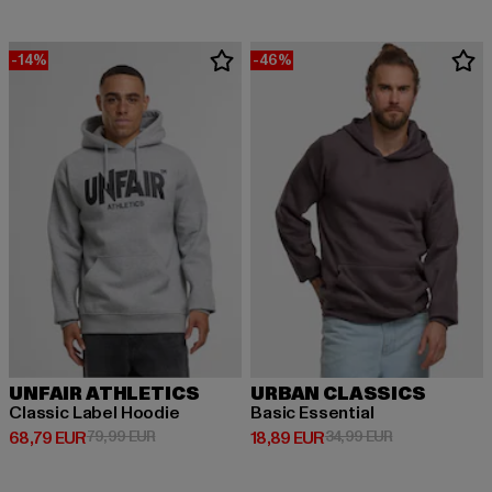
-14%
-46%
UNFAIR ATHLETICS
URBAN CLASSICS
Classic Label Hoodie
Basic Essential
Derzeitiger Preis: 68,79 EUR
Aktionspreis: 79,99 EUR
Derzeitiger Preis: 18,89 EUR
Aktionspreis: 
68,79 EUR
79,99 EUR
18,89 EUR
34,99 EUR