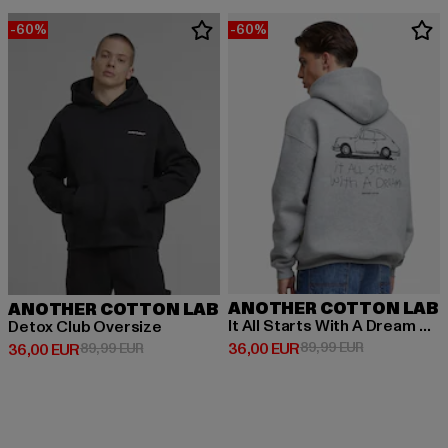
-60%
-60%
ANOTHER COTTON LAB
ANOTHER COTTON LAB
It All Starts With A Dream Oversize
Detox Club Oversize
Derzeitiger Preis: 36,00 EUR
Aktionspreis:
36,00 EUR
89,99 EUR
Derzeitiger Preis: 36,00 EUR
Aktionspreis: 89,99 EUR
36,00 EUR
89,99 EUR