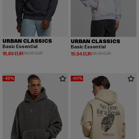
URBAN CLASSICS
URBAN CLASSICS
Basic Essential
Basic Essential
Derzeitiger Preis: 18,89 EUR
Aktionspreis: 34,99 EUR
18,89 EUR
34,99 EUR
Derzeitiger Preis: 19,94 EUR
Aktionspreis: 
19,94 EUR
34,99 EUR
-49%
-60%