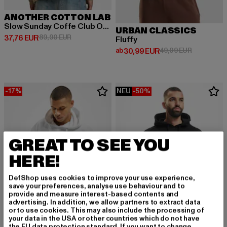
ANOTHER COTTON LAB
Slow Sunday Coffe Club Oversize
URBAN CLASSICS
Derzeitiger Preis: 37,76 EUR
Aktionspreis: 89,90 EUR
37,76 EUR
89,90 EUR
Fluffy
Derzeitiger Preis: ab 30,99 EUR
Aktionsprei
ab
30,99 EUR
49,99 EUR
-17%
NEU
-50%
GREAT TO SEE YOU
HERE!
DefShop uses cookies to improve your use experience,
save your preferences, analyse use behaviour and to
provide and measure interest-based contents and
advertising. In addition, we allow partners to extract data
or to use cookies. This may also include the processing of
your data in the USA or other countries which do not have
the EU data protection standard. If you want to change