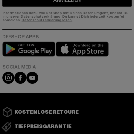
ANMELDEN
Informationen dazu, wie DefShop mit Deinen Daten umgeht, findest Du
in unserer Datenschutzerklärung. Du kannst Dich jederzeit kostenfei
abmelden.
Datenschutzerklärung lesen.
Play market
App store
Instagram
Facebook
YouTube
KOSTENLOSE RETOURE
TIEFPREISGARANTIE