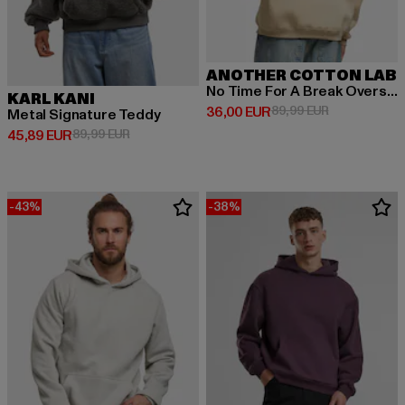
ANOTHER COTTON LAB
No Time For A Break Oversize
KARL KANI
Derzeitiger Preis: 36,00 EUR
Aktionspreis:
36,00 EUR
89,99 EUR
Metal Signature Teddy
Derzeitiger Preis: 45,89 EUR
Aktionspreis: 89,99 EUR
45,89 EUR
89,99 EUR
-43%
-38%