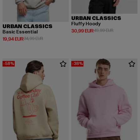
URBAN CLASSICS
Fluffy Hoody
URBAN CLASSICS
Derzeitiger Preis: 30,99 EUR
Aktionspreis:
30,99 EUR
49,99 EUR
Basic Essential
Derzeitiger Preis: 19,94 EUR
Aktionspreis: 34,99 EUR
19,94 EUR
34,99 EUR
-58%
-38%