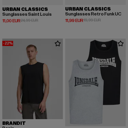
URBAN CLASSICS
URBAN CLASSICS
Sunglasses Retro Funk UC
Sunglasses Saint Louis
Derzeitiger Preis: 11,99 EUR
Aktionspreis: 1
11,99 EUR
19,99 EUR
Derzeitiger Preis: 11,00 EUR
Aktionspreis: 24,99 EUR
11,00 EUR
24,99 EUR
-22%
BRANDIT