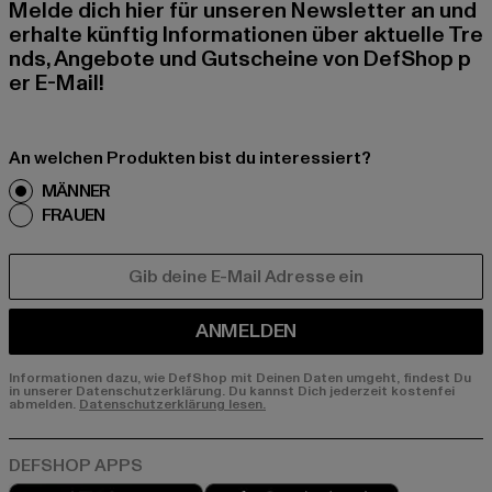
Melde dich hier für unseren Newsletter an und
erhalte künftig Informationen über aktuelle Tre
nds, Angebote und Gutscheine von DefShop p
er E-Mail!
An welchen Produkten bist du interessiert?
MÄNNER
FRAUEN
E-MAIL
ANMELDEN
Informationen dazu, wie DefShop mit Deinen Daten umgeht, findest Du
in unserer Datenschutzerklärung. Du kannst Dich jederzeit kostenfei
abmelden.
Datenschutzerklärung lesen.