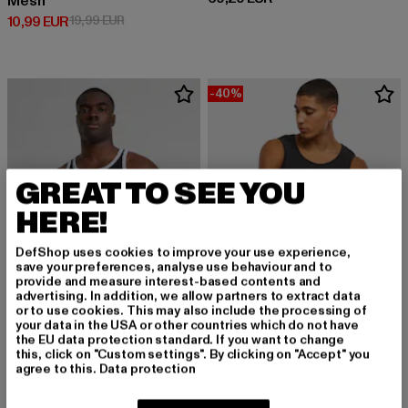
Mesh
Derzeitiger Preis: 10,99 EUR
Aktionspreis: 19,99 EUR
10,99 EUR
19,99 EUR
-40%
GREAT TO SEE YOU
HERE!
DefShop uses cookies to improve your use experience,
save your preferences, analyse use behaviour and to
provide and measure interest-based contents and
advertising. In addition, we allow partners to extract data
or to use cookies. This may also include the processing of
your data in the USA or other countries which do not have
the EU data protection standard. If you want to change
this, click on "Custom settings". By clicking on "Accept" you
agree to this.
Data protection
KARL KANI
URBAN CLASSICS
Kk Ellipse Ringer
Washed Rib
Derzeitiger Preis: 23,74 EUR
Derzeitiger Preis: 14,99 EUR
Aktionspreis: 
23,74 EUR
14,99 EUR
24,99 EUR