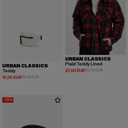
URBAN CLASSICS
Plaid Teddy Lined
URBAN CLASSICS
Derzeitiger Preis: 27,00 EUR
Aktionspreis:
27,00 EUR
59,99 EUR
Teddy
Derzeitiger Preis: 10,00 EUR
Aktionspreis: 19,99 EUR
10,00 EUR
19,99 EUR
-28%