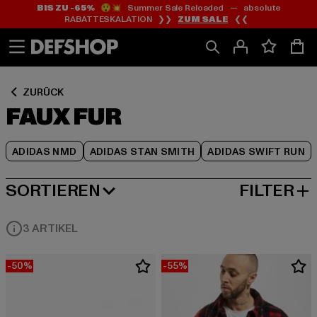
BIS ZU -65%
😲💥 Summer Sale Reloaded — absolute
Zum
Zum
Zum
RABATTESKALATION ❯❯
ZUM SALE
❮❮
Inhalt
Fußzeile
Produktraster
springen
springen
springen
ZURÜCK
FAUX FUR
ADIDAS NMD
ADIDAS STAN SMITH
ADIDAS SWIFT RUN
SORTIEREN
FILTER
BELIEBTESTE
3 ARTIKEL
-50%
-55%