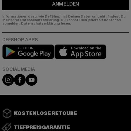
ANMELDEN
Informationen dazu, wie DefShop mit Deinen Daten umgeht, findest Du
in unserer Datenschutzerklärung. Du kannst Dich jederzeit kostenfei
abmelden.
Datenschutzerklärung lesen.
Play market
App store
Instagram
Facebook
YouTube
KOSTENLOSE RETOURE
TIEFPREISGARANTIE