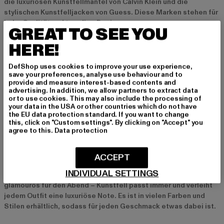
die luxuriösen Kunstfellmäntel von Calvin Klein und die
stylischen Kunstfelljacken von Guess. Diese Marken stehen für
hohe Qualität und trendige Designs.
GREAT TO SEE YOU
HERE!
Vorteile von Kunstfell
Tierfreundlichkeit und Nachhaltigkeit
DefShop uses cookies to improve your use experience,
save your preferences, analyse use behaviour and to
Kunstfell ist eine tierfreundliche Alternative zu echtem Fell, da
provide and measure interest-based contents and
advertising. In addition, we allow partners to extract data
für seine Herstellung keine Tiere leiden müssen. Zudem sind
or to use cookies. This may also include the processing of
moderne Kunstfellmaterialien oft langlebig und können
your data in the USA or other countries which do not have
umweltfreundlicher produziert werden, was zur Nachhaltigkeit
the EU data protection standard. If you want to change
beiträgt.
this, click on "Custom settings". By clicking on "Accept" you
agree to this.
Data protection
Vielseitigkeit und Flexibilität
ACCEPT
Kunstfellkleidung ist äußerst vielseitig und lässt sich für
INDIVIDUAL SETTINGS
verschiedene Anlässe stylen. Ob lässig für den Alltag oder
glamourös für den Abend – Kunstfell passt immer und verleiht
jedem Outfit eine luxuriöse Note. Es ist in vielen Farben und
Stilen erhältlich, sodass für jeden Geschmack etwas dabei ist.