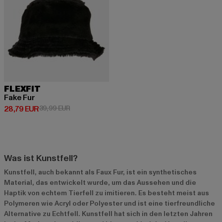
FLEXFIT
Fake Fur
Derzeitiger Preis: 28,79 EUR
Aktionspreis: 39,99 EUR
28,79 EUR
39,99 EUR
Was ist Kunstfell?
Kunstfell, auch bekannt als Faux Fur, ist ein synthetisches
Material, das entwickelt wurde, um das Aussehen und die
Haptik von echtem Tierfell zu imitieren. Es besteht meist aus
Polymeren wie Acryl oder Polyester und ist eine tierfreundliche
Alternative zu Echtfell. Kunstfell hat sich in den letzten Jahren