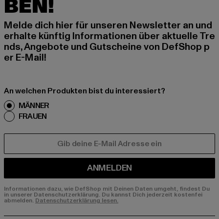
BEN!
Melde dich hier für unseren Newsletter an und
erhalte künftig Informationen über aktuelle Tre
nds, Angebote und Gutscheine von DefShop p
er E-Mail!
An welchen Produkten bist du interessiert?
MÄNNER
FRAUEN
E-MAIL
ANMELDEN
Informationen dazu, wie DefShop mit Deinen Daten umgeht, findest Du
in unserer Datenschutzerklärung. Du kannst Dich jederzeit kostenfei
abmelden.
Datenschutzerklärung lesen.