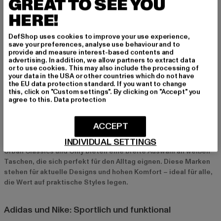
GREAT TO SEE YOU
Statement.
HERE!
Shopper und Rucksäcke
DefShop uses cookies to improve your use experience,
Für alle, die es geräumig mögen, sind weiße Shopper und
save your preferences, analyse use behaviour and to
provide and measure interest-based contents and
Rucksäcke die perfekte Wahl. Diese Modelle bieten viel
advertising. In addition, we allow partners to extract data
Stauraum und sind ideal für den Alltag, Ausflüge oder sogar als
or to use cookies. This may also include the processing of
Reisebegleiter. Sie passen zu sportlichen und lässigen Looks
your data in the USA or other countries which do not have
the EU data protection standard. If you want to change
und sind perfekt für alle, die Stil und Funktionalität verbinden
this, click on "Custom settings". By clicking on "Accept" you
möchten.
agree to this.
Data protection
Top-Marken für weiße Taschen bei Def-Shop
ACCEPT
Urban Classics und Only: Trendig und praktisch
INDIVIDUAL SETTINGS
Urban Classics
und
Only
bieten eine breite Auswahl an weißen
Taschen, die sich perfekt für den Alltag eignen. Diese Marken
stehen für aktuelle Designs und hohen Komfort – ideal für alle,
die Wert auf praktische Styles legen.
Adidas und Nike: Sportlich und funktional