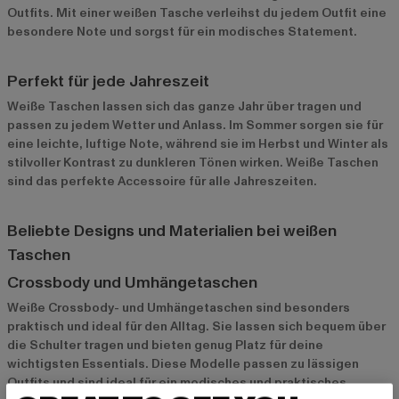
Outfits. Mit einer weißen Tasche verleihst du jedem Outfit eine
besondere Note und sorgst für ein modisches Statement.
Perfekt für jede Jahreszeit
Weiße Taschen lassen sich das ganze Jahr über tragen und
passen zu jedem Wetter und Anlass. Im Sommer sorgen sie für
eine leichte, luftige Note, während sie im Herbst und Winter als
stilvoller Kontrast zu dunkleren Tönen wirken. Weiße Taschen
sind das perfekte Accessoire für alle Jahreszeiten.
Beliebte Designs und Materialien bei weißen
Taschen
Crossbody und Umhängetaschen
Weiße Crossbody- und Umhängetaschen sind besonders
praktisch und ideal für den Alltag. Sie lassen sich bequem über
die Schulter tragen und bieten genug Platz für deine
wichtigsten Essentials. Diese Modelle passen zu lässigen
Outfits und sind ideal für ein modisches und praktisches