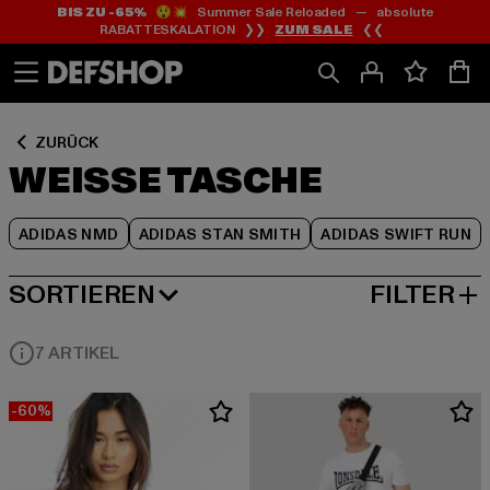
BIS ZU -65%
😲💥 Summer Sale Reloaded — absolute
Zum
Zum
Zum
RABATTESKALATION ❯❯
ZUM SALE
❮❮
Inhalt
Fußzeile
Produktraster
springen
springen
springen
ZURÜCK
WEISSE TASCHE
ADIDAS NMD
ADIDAS STAN SMITH
ADIDAS SWIFT RUN
SORTIEREN
FILTER
BELIEBTESTE
7 ARTIKEL
-60%