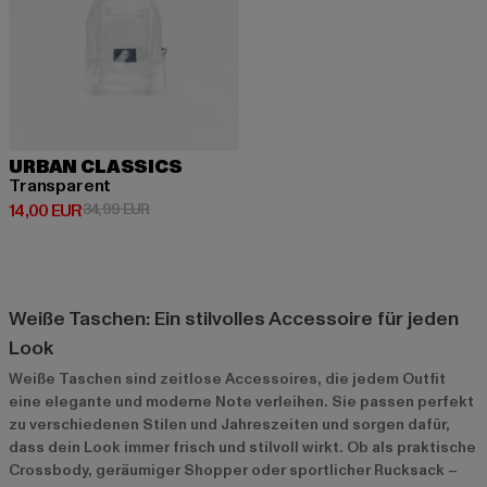
URBAN CLASSICS
Transparent
Derzeitiger Preis: 14,00 EUR
Aktionspreis: 34,99 EUR
14,00 EUR
34,99 EUR
Weiße Taschen: Ein stilvolles Accessoire für jeden
Look
Weiße Taschen sind zeitlose Accessoires, die jedem Outfit
eine elegante und moderne Note verleihen. Sie passen perfekt
zu verschiedenen Stilen und Jahreszeiten und sorgen dafür,
dass dein Look immer frisch und stilvoll wirkt. Ob als praktische
Crossbody, geräumiger Shopper oder sportlicher Rucksack –