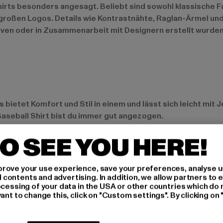
hirts besonders angesagt. Beliebt sind sowohl klassische
 großen Logos. Details wie Kontrastnähte, Raglan-Ärmel un
iven oder in Zusammenarbeit mit Designern erstellt wurden
 Es bietet Komfort und Stil in einem und lässt sich leicht 
aseball Shirt bist du immer gut angezogen.
O SEE YOU HERE!
es Highlight. Kombiniere es mit oversized Hoodies, Sneaker
rove your use experience, save your preferences, analyse u
ch als Teil eines sportlichen Outfits kann das Baseball Shir
ontents and advertising. In addition, we allow partners to e
ocessing of your data in the USA or other countries which do 
ant to change this, click on "Custom settings". By clicking on 