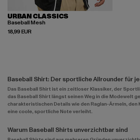
URBAN CLASSICS
Baseball Mesh
Derzeitiger Preis: 18,99 EUR
18,99 EUR
Baseball Shirt: Der sportliche Allrounder für j
Das Baseball Shirt ist ein zeitloser Klassiker, der Sport
das Baseball Shirt längst seinen Weg in die Modewelt g
charakteristischen Details wie den Raglan-Ärmeln, den 
eine coole, sportliche Note verleiht.
Warum Baseball Shirts unverzichtbar sind
Baseball Shirts sind aus mehreren Gründen unverzichtbar