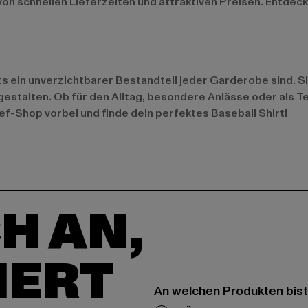
on schnellen Lieferzeiten und attraktiven Preisen. Entdec
 ein unverzichtbarer Bestandteil jeder Garderobe sind. Sie
estalten. Ob für den Alltag, besondere Anlässe oder als Tei
ef-Shop vorbei und finde dein perfektes Baseball Shirt!
H AN,
IERT
An welchen Produkten bist