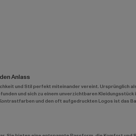
eden Anlass
lichkeit und Stil perfekt miteinander vereint. Ursprünglich a
efunden und sich zu einem unverzichtbaren Kleidungsstück 
Kontrastfarben und den oft aufgedruckten Logos ist das Ba
. Sie bieten eine entspannte Passform, die Komfort und Sti