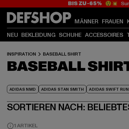
BIS ZU -65%
😲💥 Sum
MÄNNER
FRAUEN
NEU
BEKLEIDUNG
SCHUHE
ACCESSOIRES
INSPIRATION
BASEBALL SHIRT
BASEBALL SHIR
ADIDAS NMD
ADIDAS STAN SMITH
ADIDAS SWIFT RUN
SORTIEREN NACH:
BELIEBTE
1 ARTIKEL