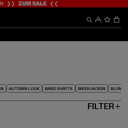
ION ❯❯
ZUM SALE
❮❮
EN
AUTUMN LOOK
BAND SHIRTS
BIKERJACKEN
BLUME
FILTER