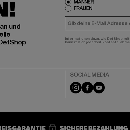
N!
MÄNNER
FRAUEN
E-MAIL
 an und
elle
Informationen dazu, wie DefShop mit 
 DefShop
kannst Dich jederzeit kostenfei abme
e
Instagram
Facebook
YouTube
REISGARANTIE
SICHERE BEZAHLUNG