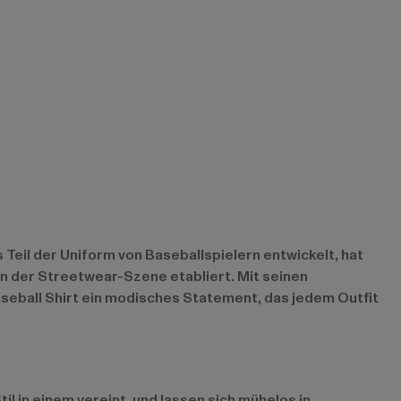
ls Teil der Uniform von Baseballspielern entwickelt, hat
in der Streetwear-Szene etabliert. Mit seinen
seball Shirt ein modisches Statement, das jedem Outfit
l in einem vereint, und lassen sich mühelos in