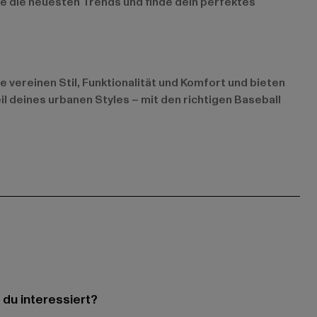
ke die neuesten Trends und finde dein perfektes
 vereinen Stil, Funktionalität und Komfort und bieten
l deines urbanen Styles – mit den richtigen Baseball
 du interessiert?