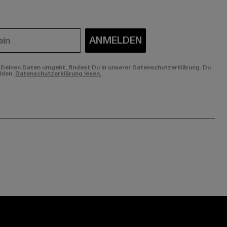
ANMELDEN
Deinen Daten umgeht, findest Du in unserer Datenschutzerklärung. Du
lden.
Datenschutzerklärung lesen.