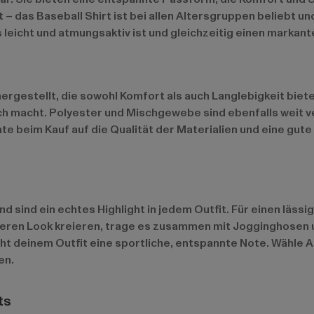
 – das Baseball Shirt ist bei allen Altersgruppen beliebt und
 leicht und atmungsaktiv ist und gleichzeitig einen markant
rgestellt, die sowohl Komfort als auch Langlebigkeit biete
uch macht. Polyester und Mischgewebe sind ebenfalls weit v
hte beim Kauf auf die Qualität der Materialien und eine gut
und sind ein echtes Highlight in jedem Outfit. Für einen läss
eren Look kreieren, trage es zusammen mit Jogginghosen u
eiht deinem Outfit eine sportliche, entspannte Note. Wähle
en.
ts