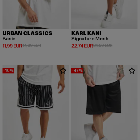
URBAN CLASSICS
KARL KANI
Basic
Signature Mesh
Derzeitiger Preis: 11,99 EUR
Aktionspreis: 14,99 EUR
Derzeitiger Preis: 22,74 EUR
Aktionspreis: 
11,99 EUR
14,99 EUR
22,74 EUR
34,99 EUR
-10%
-47%