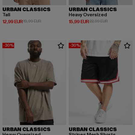
URBAN CLASSICS
URBAN CLASSICS
Tall
Heavy Oversized
Derzeitiger Preis: 12,99 EUR
Aktionspreis: 19,99 EUR
Derzeitiger Preis: 15,99 EUR
Aktionspreis: 
12,99 EUR
19,99 EUR
15,99 EUR
22,99 EUR
-30%
-30%
URBAN CLASSICS
URBAN CLASSICS
Heavy Oversized
Stripes Mesh Shorts