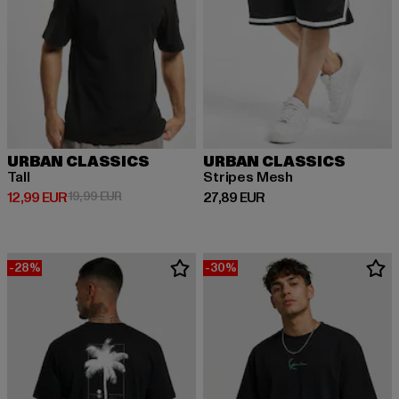
URBAN CLASSICS
URBAN CLASSICS
Tall
Stripes Mesh
Derzeitiger Preis: 12,99 EUR
Aktionspreis: 19,99 EUR
Derzeitiger Preis: 27,89 EUR
12,99 EUR
19,99 EUR
27,89 EUR
-28%
-30%