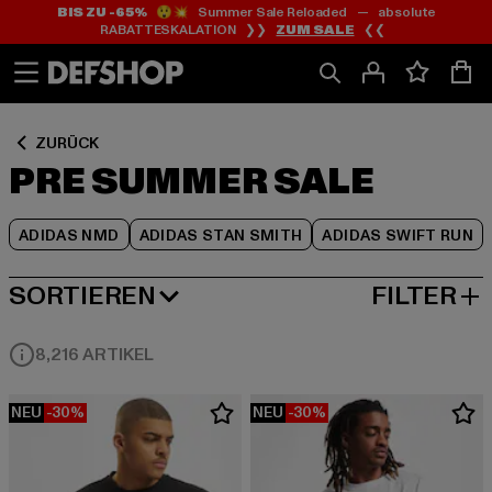
BIS ZU -65%
😲💥 Summer Sale Reloaded — absolute
Zum
Zum
Zum
RABATTESKALATION ❯❯
ZUM SALE
❮❮
Inhalt
Fußzeile
Produktraster
springen
springen
springen
ZURÜCK
PRE SUMMER SALE
ADIDAS NMD
ADIDAS STAN SMITH
ADIDAS SWIFT RUN
SORTIEREN
FILTER
BELIEBTESTE
8,216 ARTIKEL
NEU
-30%
NEU
-30%