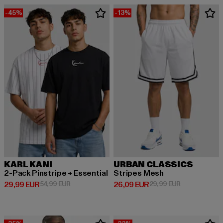
-45%
-13%
KARL KANI
URBAN CLASSICS
2-Pack Pinstripe + Essential
Stripes Mesh
Derzeitiger Preis: 29,99 EUR
Aktionspreis: 54,99 EUR
Derzeitiger Preis: 26,09 EUR
Aktionspreis:
29,99 EUR
54,99 EUR
26,09 EUR
29,99 EUR