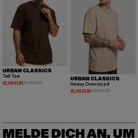
URBAN CLASSICS
Tall Tee
URBAN CLASSICS
Derzeitiger Preis: 12,99 EUR
Aktionspreis: 19,99 EUR
12,99 EUR
19,99 EUR
Heavy Oversized
Derzeitiger Preis: 15,99 EUR
Aktionspreis: 
15,99 EUR
22,99 EUR
MELDE DICH AN, UM