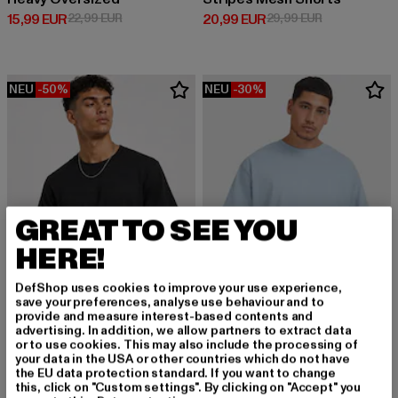
Derzeitiger Preis: 15,99 EUR
Aktionspreis: 22,99 EUR
Derzeitiger Preis: 20,99 EUR
Aktionspreis:
15,99 EUR
22,99 EUR
20,99 EUR
29,99 EUR
NEU
-50%
NEU
-30%
GREAT TO SEE YOU
HERE!
DefShop uses cookies to improve your use experience,
save your preferences, analyse use behaviour and to
provide and measure interest-based contents and
advertising. In addition, we allow partners to extract data
or to use cookies. This may also include the processing of
your data in the USA or other countries which do not have
URBAN CLASSICS
URBAN CLASSICS
the EU data protection standard. If you want to change
Basic
Heavy Oversized
this, click on "Custom settings". By clicking on "Accept" you
Derzeitiger Preis: 9,99 EUR
Aktionspreis: 19,99 EUR
Derzeitiger Preis: 15,99 EUR
Aktionspreis: 
9,99 EUR
19,99 EUR
15,99 EUR
22,99 EUR