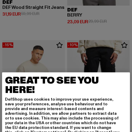
DEF
DEF Wood Straight Fit Jeans
DEF
Derzeitiger Preis: 31,19 EUR
Aktionspreis: 59,99 EUR
31,19 EUR
59,99 EUR
BERRY
Derzeitiger Preis: 23,09 EUR
Aktionspreis:
23,09 EUR
29,99 EUR
-16%
-10%
GREAT TO SEE YOU
HERE!
DefShop uses cookies to improve your use experience,
save your preferences, analyse use behaviour and to
provide and measure interest-based contents and
advertising. In addition, we allow partners to extract data
or to use cookies. This may also include the processing of
your data in the USA or other countries which do not have
DEF
DEF
the EU data protection standard. If you want to change