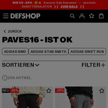
BIS ZU -65%
😲💥 Summer Sale Reloaded — absolute
Zum
Zum
Zum
RABATTESKALATION ❯❯
ZUM SALE
❮❮
Inhalt
Fußzeile
Produktraster
springen
springen
springen
ZURÜCK
PAVES16 - IST OK
ADIDAS NMD
ADIDAS STAN SMITH
ADIDAS SWIFT RUN
SORTIEREN
FILTER
BELIEBTESTE
298 ARTIKEL
NEU
-28%
-28%