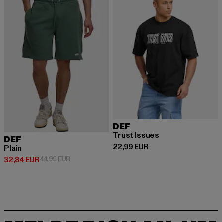
DEF
Trust Issues
DEF
Derzeitiger Preis: 22,99 EUR
22,99 EUR
Plain
Derzeitiger Preis: 32,84 EUR
Aktionspreis: 44,99 EUR
32,84 EUR
44,99 EUR