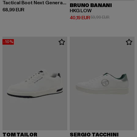
Tactical Boot Next Generation
BRUNO BANANI
Derzeitiger Preis: 68,99 EUR
68,99 EUR
HKG LOW
Derzeitiger Preis: 40,19 EUR
Aktionspreis: 
40,19 EUR
59,99 EUR
-10%
TOM TAILOR
SERGIO TACCHINI