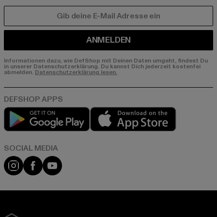
E-MAIL
ANMELDEN
Informationen dazu, wie DefShop mit Deinen Daten umgeht, findest Du
in unserer Datenschutzerklärung. Du kannst Dich jederzeit kostenfei
abmelden.
Datenschutzerklärung lesen.
Play market
App store
Instagram
Facebook
YouTube