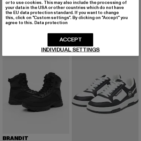
or to use cookies. This may also include the processing of
your data in the USA or other countries which do not have
the EU data protection standard. If you want to change
BRANDIT
BRANDIT
this, click on "Custom settings". By clicking on "Accept" you
Army Boots
Phantom
agree to this.
Data protection
Derzeitiger Preis: 78,84 EUR
Derzeitiger Preis: 75,04 EUR
78,84 EUR
75,04 EUR
ACCEPT
INDIVIDUAL SETTINGS
NEU
-33%
BRANDIT