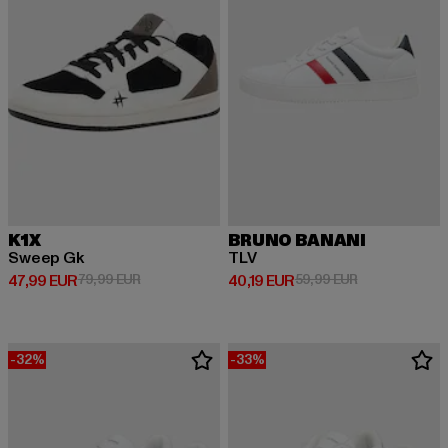
K1X
BRUNO BANANI
Sweep Gk
TLV
Derzeitiger Preis: 47,99 EUR
Aktionspreis: 79,99 EUR
Derzeitiger Preis: 40,19 EUR
Aktionspreis: 
47,99 EUR
79,99 EUR
40,19 EUR
59,99 EUR
-32%
-33%