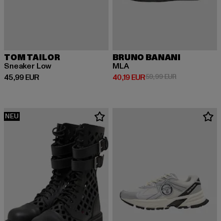
TOM TAILOR
BRUNO BANANI
Sneaker Low
MLA
Derzeitiger Preis: 45,99 EUR
Derzeitiger Preis: 40,19 EUR
Aktionspreis: 
45,99 EUR
40,19 EUR
59,99 EUR
NEU