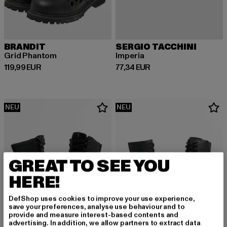
BRANDIT
SERGIO TACCHINI
Grid Phantom
Imperia
Derzeitiger Preis: 119,99 EUR
Derzeitiger Preis: 77,34 EUR
119,99 EUR
77,34 EUR
NEU
NEU
GREAT TO SEE YOU
HERE!
DefShop uses cookies to improve your use experience,
save your preferences, analyse use behaviour and to
provide and measure interest-based contents and
advertising. In addition, we allow partners to extract data