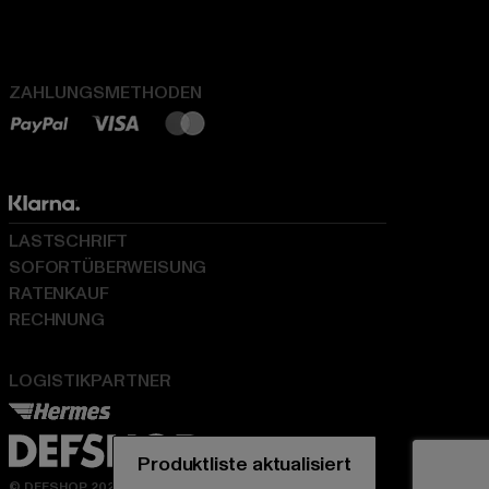
ZAHLUNGSMETHODEN
LASTSCHRIFT
SOFORTÜBERWEISUNG
RATENKAUF
RECHNUNG
LOGISTIKPARTNER
© DEFSHOP 2026. Alle Rechte vorbehalten