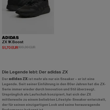
ADIDAS
ZX 1K Boost
Derzeitiger Preis: 51,70 EUR
Aktionspreis: 109,99 EUR
51,70 EUR
109,99 EUR
Die Legende lebt: Der adidas ZX
Der
adidas ZX
ist mehr als nur ein Sneaker – er ist eine
Legende. Seit seiner Einführung in den 80er Jahren hat die ZX-
Serie immer wieder durch Innovation und Stil überzeugt.
Ursprünglich als Laufschuh konzipiert, hat sich der ZX
mittlerweile zu einem beliebten Lifestyle-Sneaker entwickelt,
der für seinen einzigartigen Look und seine herausragende
Performance bekannt ist.