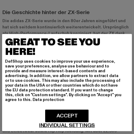
Die Geschichte hinter der ZX-Serie
Die adidas ZX-Serie wurde in den 80er Jahren eingeführt und
hat sich seitdem kontinuierlich weiterentwickelt. Ursprünglich
als High-Performance-Laufschuh konzipiert, hat der ZX dank
GREAT TO SEE YOU
seiner innovativen Technologien und seines markanten Designs
schnell an Popularität gewonnen. Heute ist die ZX-Serie ein
HERE!
Symbol für Retro-Ästhetik und moderne Performance, das in
der Sneaker-Community hoch geschätzt wird.
DefShop uses cookies to improve your use experience,
save your preferences, analyse use behaviour and to
provide and measure interest-based contents and
DefShop: Dein Ansprechpartner für adidas ZX
advertising. In addition, we allow partners to extract data
or to use cookies. This may also include the processing of
Bei
DefShop
findest du eine große Auswahl an adidas ZX
your data in the USA or other countries which do not have
Sneakern in verschiedenen Designs und Größen. Neben den
the EU data protection standard. If you want to change
this, click on "Custom settings". By clicking on "Accept" you
klassischen Modellen bieten wir auch limitierte Editionen und
agree to this.
Data protection
Sonderkollektionen an. Schau dir unser
adidas Sortiment
an
und finde den perfekten ZX für deinen Style!
ACCEPT
INDIVIDUAL SETTINGS
DefShop ist einer der größten Onlineshops Europas für Urban-
und Streetwear sowie Hip Hop Kleidung. Mit über 22.500