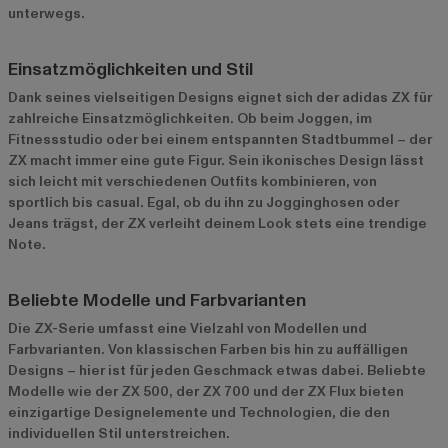
unterwegs.
Einsatzmöglichkeiten und Stil
Dank seines vielseitigen Designs eignet sich der adidas ZX für
zahlreiche Einsatzmöglichkeiten. Ob beim Joggen, im
Fitnessstudio oder bei einem entspannten Stadtbummel – der
ZX macht immer eine gute Figur. Sein ikonisches Design lässt
sich leicht mit verschiedenen Outfits kombinieren, von
sportlich bis casual. Egal, ob du ihn zu Jogginghosen oder
Jeans trägst, der ZX verleiht deinem Look stets eine trendige
Note.
Beliebte Modelle und Farbvarianten
Die ZX-Serie umfasst eine Vielzahl von Modellen und
Farbvarianten. Von klassischen Farben bis hin zu auffälligen
Designs – hier ist für jeden Geschmack etwas dabei. Beliebte
Modelle wie der
ZX 500
, der
ZX 700
und der
ZX Flux
bieten
einzigartige Designelemente und Technologien, die den
individuellen Stil unterstreichen.