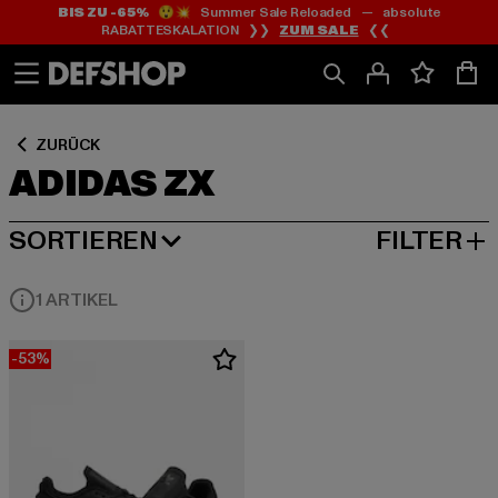
BIS ZU -65%
😲💥 Summer Sale Reloaded — absolute
Zum
Zum
Zum
RABATTESKALATION ❯❯
ZUM SALE
❮❮
Inhalt
Fußzeile
Produktraster
springen
springen
springen
ZURÜCK
ADIDAS ZX
SORTIEREN
FILTER
BELIEBTESTE
1 ARTIKEL
-53%