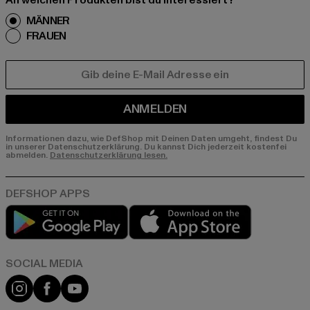
An welchen Produkten bist du interessiert?
MÄNNER
FRAUEN
E-MAIL
ANMELDEN
Informationen dazu, wie DefShop mit Deinen Daten umgeht, findest Du
in unserer Datenschutzerklärung. Du kannst Dich jederzeit kostenfei
abmelden.
Datenschutzerklärung lesen.
Play market
App store
Instagram
Facebook
YouTube