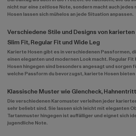
nicht nur eine zeitlose Note, sondern macht auch jedes
Hosen lassen sich mühelos an jede Situation anpassen.
Verschiedene Stile und Designs von karierte
Slim Fit, Regular Fit und Wide Leg
Karierte Hosen gibt es in verschiedenen Passformen, die
einen eleganten und modernen Look macht. Regular Fit 
Hosen hingegen sind besonders angesagt und sorgen fü
welche Passform du bevorzugst, karierte Hosen bieten 
Klassische Muster wie Glencheck, Hahnentrit
Die verschiedenen Karomuster verleihen jeder karierten 
sehr beliebt sind. Sie lassen sich leicht mit eleganten 
Tartanmuster hingegen ist auffälliger und eignet sich i
jugendliche Note.