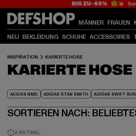
BIS ZU -65%
😲💥 Sum
MÄNNER
FRAUEN
NEU
BEKLEIDUNG
SCHUHE
ACCESSOIRES
INSPIRATION
KARIERTE HOSE
KARIERTE HOSE
ADIDAS NMD
ADIDAS STAN SMITH
ADIDAS SWIFT RUN
SORTIEREN NACH:
BELIEBTE
2 ARTIKEL