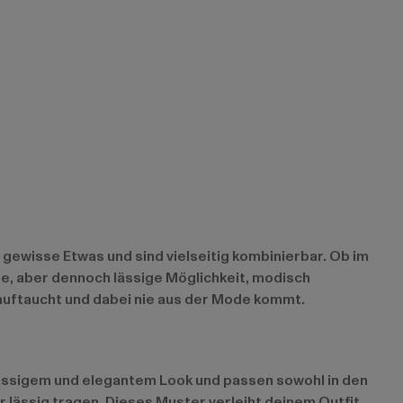
gewisse Etwas und sind vielseitig kombinierbar. Ob im
nte, aber dennoch lässige Möglichkeit, modisch
 auftaucht und dabei nie aus der Mode kommt.
n lässigem und elegantem Look und passen sowohl in den
der lässig tragen. Dieses Muster verleiht deinem Outfit