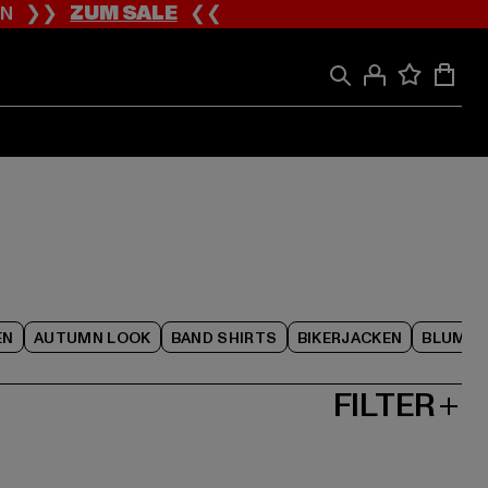
ION ❯❯
ZUM SALE
❮❮
EN
AUTUMN LOOK
BAND SHIRTS
BIKERJACKEN
BLUME
FILTER