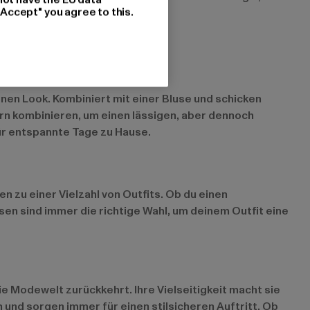
"Accept" you agree to this.
rnen Look. Kombiniert mit einer Bluse und schicken
ern kombinieren, um einen lässigen, aber dennoch
für entspannte Tage zu Hause.
 zu einer Vielzahl von Outfits. Ob du einen
en sind immer die richtige Wahl, um deinem Outfit eine
e Modewelt zurückkehrt. Ihre Vielseitigkeit macht sie
 und sorgen immer für einen stilsicheren Auftritt. Ob