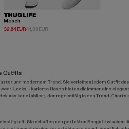
THUG LIFE
Mosch
Derzeitiger Preis: 32,84 EUR
Aktionspreis: 44,99 EUR
32,84 EUR
44,99 EUR
e Outfits
uster und modernem Trend. Sie verleihen jedem Outfit das 
reetwear-Looks – karierte Hosen bieten dir immer eine elega
Modeklassiker etabliert, der regelmäßig in den Trend-Charts
r Vielseitigkeit. Sie schaffen den perfekten Spagat zwische
ie stylst, kannst du eine karierte Hose elegant, sportlich o