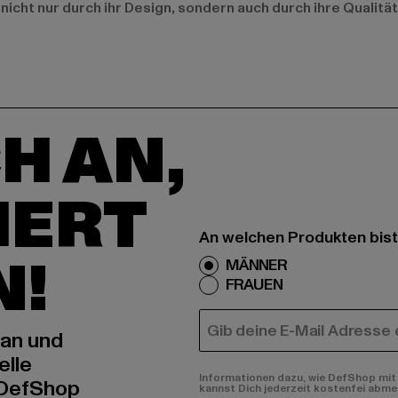
 nicht nur durch ihr Design, sondern auch durch ihre Qualitä
H AN,
IERT
An welchen Produkten bist
N!
MÄNNER
FRAUEN
E-MAIL
 an und
elle
Informationen dazu, wie DefShop mit 
 DefShop
kannst Dich jederzeit kostenfei abme