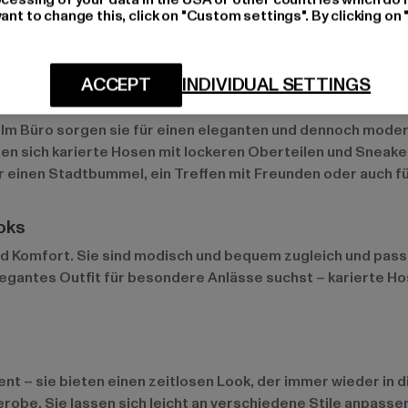
ant to change this, click on "Custom settings". By clicking on 
ierte Hosen bleiben ein Must-have in jeder Garderobe.
ACCEPT
INDIVIDUAL SETTINGS
reizeit-Outfits
n. Im Büro sorgen sie für einen eleganten und dennoch mode
ssen sich karierte Hosen mit lockeren Oberteilen und Sneak
 für einen Stadtbummel, ein Treffen mit Freunden oder auch 
ooks
d Komfort. Sie sind modisch und bequem zugleich und passen
egantes Outfit für besondere Anlässe suchst – karierte Hos
t – sie bieten einen zeitlosen Look, der immer wieder in di
obe. Sie lassen sich leicht an verschiedene Stile anpassen