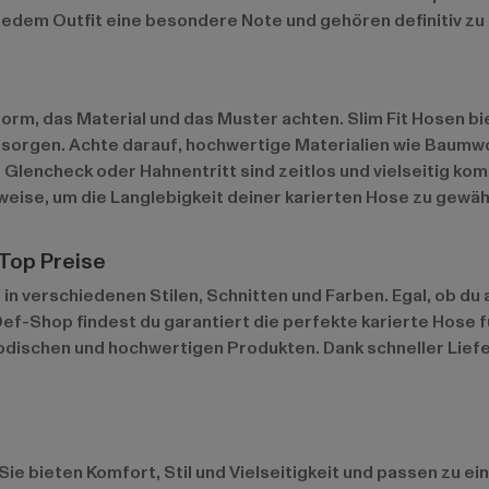
 jedem Outfit eine besondere Note und gehören definitiv z
form, das Material und das Muster achten. Slim Fit Hosen b
 sorgen. Achte darauf, hochwertige Materialien wie Baumw
e Glencheck oder Hahnentritt sind zeitlos und vielseitig ko
weise, um die Langlebigkeit deiner karierten Hose zu gewäh
 Top Preise
in verschiedenen Stilen, Schnitten und Farben. Egal, ob du
ef-Shop findest du garantiert die perfekte karierte Hose f
dischen und hochwertigen Produkten. Dank schneller Liefer
Sie bieten Komfort, Stil und Vielseitigkeit und passen zu ei