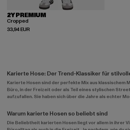
2Y PREMIUM
Cropped
Derzeitiger Preis: 33,94 EUR
33,94 EUR
Karierte Hose: Der Trend-Klassiker für stilvoll
Karierte Hosen sind der perfekte Mix aus klassischem M
Büro, in der Freizeit oder als Teil eines stylischen St
aufzufallen. Sie haben sich über die Jahre als echter 
Warum karierte Hosen so beliebt sind
Die Beliebtheit karierten Hosen liegt vor allem in ihre
Büroalltag als auch in die Freizeit. Je nachdem, wie du s