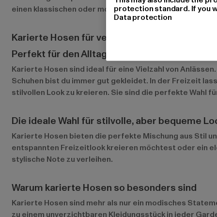
protection standard. If you w
einen klassischen oder modernen Look bevorzugst – kar
Data protection
Karierte Hosen für verschiedene Anlässe
Perfekt für den Alltag, das Büro oder lässige F
Karierte Hosen sind ideal für eine Vielzahl von Anlässe
Schuhen bist du immer gut gekleidet. In der Freizeit la
stilvollen Look zu kreieren. Sie sind die perfekte Wahl
Die ideale Wahl für stilvolle, aber bequeme L
Karierte Hosen bieten die perfekte Mischung aus Stil un
entspannten Freizeitlook kreieren möchtest oder ein el
stylische Note zu verleihen.
Warum karierte Hosen so besonders sind
Karierte Hosen sind mehr als nur ein modisches Statemen
zu einem unverzichtbaren Kleidungsstück in jeder Garder