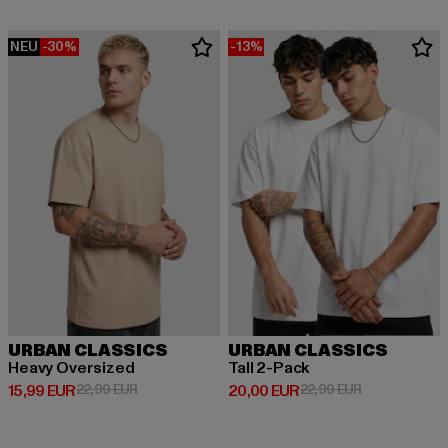
NEU
-30%
-13%
URBAN CLASSICS
URBAN CLASSICS
Heavy Oversized
Tall 2-Pack
Derzeitiger Preis: 15,99 EUR
Aktionspreis: 22,99 EUR
Derzeitiger Preis: 20,00 EUR
Aktionspreis:
15,99 EUR
22,99 EUR
20,00 EUR
22,99 EUR