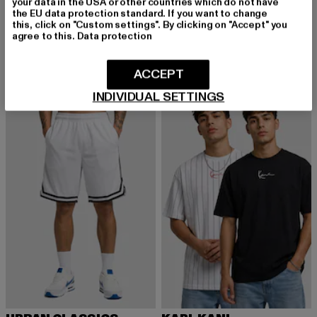
your data in the USA or other countries which do not have
the EU data protection standard. If you want to change
URBAN CLASSICS
URBAN CLASSICS
this, click on "Custom settings". By clicking on "Accept" you
Basic
Heavy Oversized
agree to this.
Data protection
Derzeitiger Preis: 9,99 EUR
Aktionspreis: 19,99 EUR
Derzeitiger Preis: 15,99 EUR
Aktionspreis: 
9,99 EUR
19,99 EUR
15,99 EUR
22,99 EUR
ACCEPT
INDIVIDUAL SETTINGS
-13%
-45%