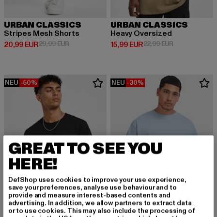
URBAN CLASSICS
URBAN CLASSICS
Stripes Mesh Shorts
Heavy Oversized
Derzeitiger Preis: 20,99 EUR
Aktionspreis: 29,99 EUR
Derzeitiger Preis: 15,99 EUR
Aktionspreis: 
20,99 EUR
29,99 EUR
15,99 EUR
22,99 EUR
NEU
-50%
NEU
-30%
GREAT TO SEE YOU
HERE!
DefShop uses cookies to improve your use experience,
save your preferences, analyse use behaviour and to
provide and measure interest-based contents and
advertising. In addition, we allow partners to extract data
or to use cookies. This may also include the processing of