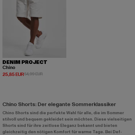
DENIM PROJECT
Chino
Derzeitiger Preis: 25,85 EUR
Aktionspreis: 54,99 EUR
25,85 EUR
54,99 EUR
Chino Shorts: Der elegante Sommerklassiker
Chino Shorts sind die perfekte Wahl für alle, die im Sommer
stilvoll und bequem gekleidet sein möchten. Diese vielseitigen
Shorts sind für ihre zeitlose Eleganz bekannt und bieten
gleichzeitig den nötigen Komfort für warme Tage. Bei Def-