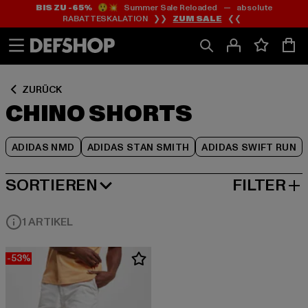
BIS ZU -65%
😲💥 Summer Sale Reloaded — absolute
Zum
Zum
Zum
RABATTESKALATION ❯❯
ZUM SALE
❮❮
Inhalt
Fußzeile
Produktraster
springen
springen
springen
ZURÜCK
CHINO SHORTS
ADIDAS NMD
ADIDAS STAN SMITH
ADIDAS SWIFT RUN
SORTIEREN
FILTER
BELIEBTESTE
1 ARTIKEL
-53%