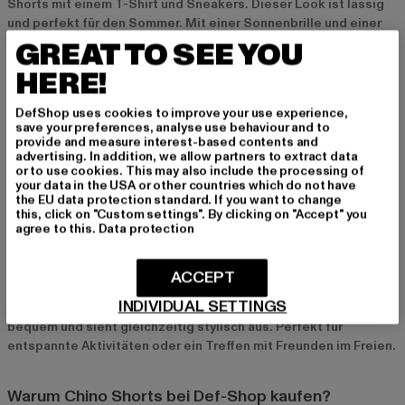
Shorts mit einem T-Shirt und Sneakers. Dieser Look ist lässig
und perfekt für den Sommer. Mit einer Sonnenbrille und einer
leichten Tasche rundest du das Outfit ab und bleibst cool und
GREAT TO SEE YOU
komfortabel zugleich.
HERE!
Sommerlicher Chic mit Hemd und Loafern
DefShop uses cookies to improve your use experience,
save your preferences, analyse use behaviour and to
Ein eleganter Sommerlook gelingt dir mit einem Hemd und
provide and measure interest-based contents and
Loafern zu deinen Chino Shorts. Diese Kombination ist ideal für
advertising. In addition, we allow partners to extract data
or to use cookies. This may also include the processing of
schickere Anlässe oder auch ein sommerliches Dinner.
your data in the USA or other countries which do not have
Besonders gut passen dazu Accessoires wie eine Uhr oder ein
the EU data protection standard. If you want to change
Ledergürtel, die dem Outfit eine edle Note verleihen.
this, click on "Custom settings". By clicking on "Accept" you
agree to this.
Data protection
Sportlicher Style mit Poloshirt und Slip-Ons
ACCEPT
Für einen sportlich-eleganten Look kombinierst du deine Chino
INDIVIDUAL SETTINGS
Shorts mit einem Poloshirt und Slip-Ons. Dieser Style ist
bequem und sieht gleichzeitig stylisch aus. Perfekt für
entspannte Aktivitäten oder ein Treffen mit Freunden im Freien.
Warum Chino Shorts bei Def-Shop kaufen?