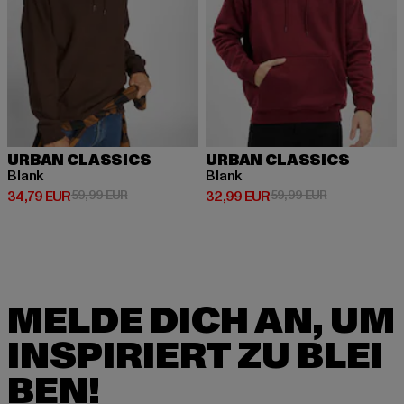
URBAN CLASSICS
URBAN CLASSICS
Blank
Blank
Derzeitiger Preis: 34,79 EUR
Aktionspreis: 59,99 EUR
Derzeitiger Preis: 32,99 EUR
Aktionspreis:
34,79 EUR
59,99 EUR
32,99 EUR
59,99 EUR
MELDE DICH AN, UM
INSPIRIERT ZU BLEI
BEN!