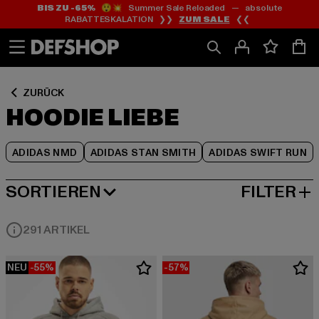
BIS ZU -65%
😲💥 Summer Sale Reloaded — absolute
Zum
Zum
Zum
RABATTESKALATION ❯❯
ZUM SALE
❮❮
Inhalt
Fußzeile
Produktraster
springen
springen
springen
ZURÜCK
HOODIE LIEBE
ADIDAS NMD
ADIDAS STAN SMITH
ADIDAS SWIFT RUN
SORTIEREN
FILTER
BELIEBTESTE
291 ARTIKEL
NEU
-55%
-57%