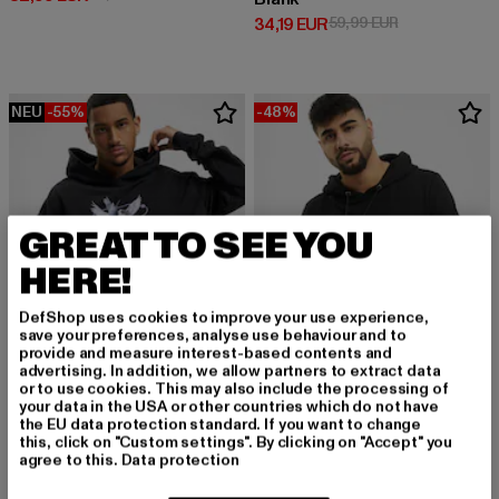
Derzeitiger Preis: 34,19 EUR
Aktionspreis: 
34,19 EUR
59,99 EUR
NEU
-55%
-48%
GREAT TO SEE YOU
HERE!
DefShop uses cookies to improve your use experience,
save your preferences, analyse use behaviour and to
provide and measure interest-based contents and
advertising. In addition, we allow partners to extract data
or to use cookies. This may also include the processing of
your data in the USA or other countries which do not have
MISTER TEE UPSCALE
URBAN CLASSICS
the EU data protection standard. If you want to change
Vive La Liberte Oversize
Basic
this, click on "Custom settings". By clicking on "Accept" you
agree to this.
Data protection
Derzeitiger Preis: 27,00 EUR
Aktionspreis: 59,99 EUR
Derzeitiger Preis: 25,99 EUR
Aktionspreis:
27,00 EUR
59,99 EUR
25,99 EUR
49,99 EUR