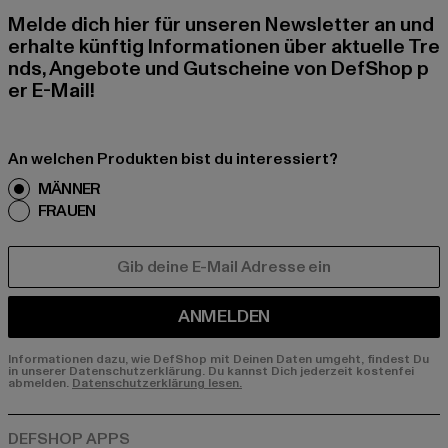
Melde dich hier für unseren Newsletter an und
erhalte künftig Informationen über aktuelle Tre
nds, Angebote und Gutscheine von DefShop p
er E-Mail!
An welchen Produkten bist du interessiert?
MÄNNER
FRAUEN
E-MAIL
ANMELDEN
Informationen dazu, wie DefShop mit Deinen Daten umgeht, findest Du
in unserer Datenschutzerklärung. Du kannst Dich jederzeit kostenfei
abmelden.
Datenschutzerklärung lesen.