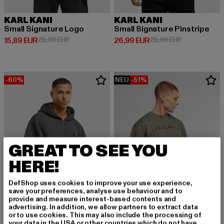
KARL KANI
KARL KANI
Small Signature Logo
Small Signature Pinstripe
Derzeitiger Preis: 15,89 EUR
Aktionspreis: 29,99 EUR
Derzeitiger Preis: 26,99 EUR
Aktionspreis:
15,89 EUR
29,99 EUR
26,99 EUR
29,99 EUR
-60%
NEU
-51%
GREAT TO SEE YOU
HERE!
DefShop uses cookies to improve your use experience,
save your preferences, analyse use behaviour and to
provide and measure interest-based contents and
advertising. In addition, we allow partners to extract data
or to use cookies. This may also include the processing of
KARL KANI
your data in the USA or other countries which do not have