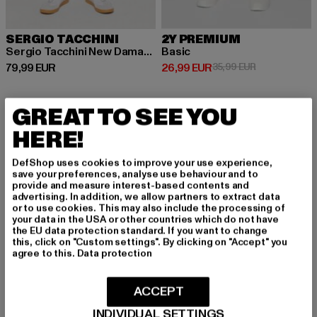
SERGIO TACCHINI
2Y PREMIUM
Sergio Tacchini New Damarindo Jogginghosen
Basic
Derzeitiger Preis: 79,99 EUR
Derzeitiger Preis: 26,99 EUR
Aktionspreis:
79,99 EUR
26,99 EUR
35,99 EUR
GREAT TO SEE YOU
-12%
HERE!
DefShop uses cookies to improve your use experience,
save your preferences, analyse use behaviour and to
provide and measure interest-based contents and
advertising. In addition, we allow partners to extract data
or to use cookies. This may also include the processing of
your data in the USA or other countries which do not have
the EU data protection standard. If you want to change
this, click on "Custom settings". By clicking on "Accept" you
agree to this.
Data protection
ACCEPT
INDIVIDUAL SETTINGS