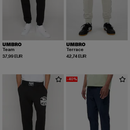
UMBRO
UMBRO
Team
Terrace
Derzeitiger Preis: 37,99 EUR
Derzeitiger Preis: 42,74 EUR
37,99 EUR
42,74 EUR
-40%