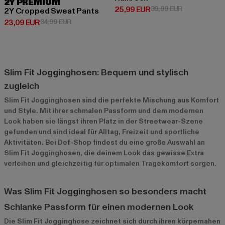
2Y PREMIUM
Derzeitiger Preis: 25,99 EUR
Aktionspreis:
25,99 EUR
39,99 EUR
2Y Cropped Sweat Pants
Derzeitiger Preis: 23,09 EUR
Aktionspreis: 34,99 EUR
23,09 EUR
34,99 EUR
Slim Fit Jogginghosen: Bequem und stylisch
zugleich
Slim Fit Jogginghosen sind die perfekte Mischung aus Komfort
und Style. Mit ihrer schmalen Passform und dem modernen
Look haben sie längst ihren Platz in der Streetwear-Szene
gefunden und sind ideal für Alltag, Freizeit und sportliche
Aktivitäten. Bei Def-Shop findest du eine große Auswahl an
Slim Fit Jogginghosen, die deinem Look das gewisse Extra
verleihen und gleichzeitig für optimalen Tragekomfort sorgen.
Was Slim Fit Jogginghosen so besonders macht
Schlanke Passform für einen modernen Look
Die Slim Fit Jogginghose zeichnet sich durch ihren körpernahen