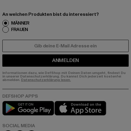
An welchen Produkten bist du interessiert?
MÄNNER
FRAUEN
E-MAIL
ANMELDEN
Informationen dazu, wie DefShop mit Deinen Daten umgeht, findest Du
in unserer Datenschutzerklärung. Du kannst Dich jederzeit kostenfei
abmelden.
Datenschutzerklärung lesen.
Play market
App store