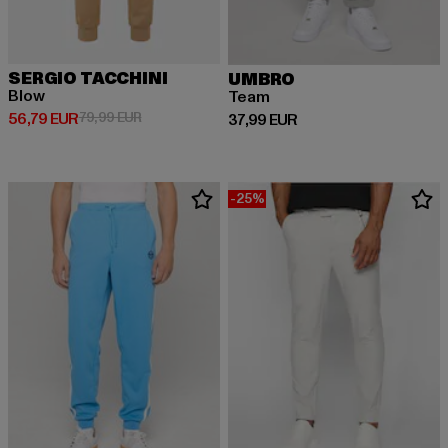
SERGIO TACCHINI
UMBRO
Blow
Team
Derzeitiger Preis: 56,79 EUR
Aktionspreis: 79,99 EUR
56,79 EUR
79,99 EUR
Derzeitiger Preis: 37,99 EUR
37,99 EUR
-25%