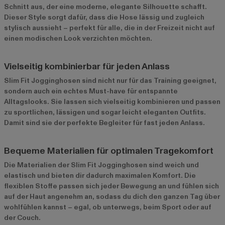
Schnitt aus, der eine moderne, elegante Silhouette schafft.
Dieser Style sorgt dafür, dass die Hose lässig und zugleich
stylisch aussieht – perfekt für alle, die in der Freizeit nicht auf
einen modischen Look verzichten möchten.
Vielseitig kombinierbar für jeden Anlass
Slim Fit Jogginghosen sind nicht nur für das Training geeignet,
sondern auch ein echtes Must-have für entspannte
Alltagslooks. Sie lassen sich vielseitig kombinieren und passen
zu sportlichen, lässigen und sogar leicht eleganten Outfits.
Damit sind sie der perfekte Begleiter für fast jeden Anlass.
Bequeme Materialien für optimalen Tragekomfort
Die Materialien der Slim Fit Jogginghosen sind weich und
elastisch und bieten dir dadurch maximalen Komfort. Die
flexiblen Stoffe passen sich jeder Bewegung an und fühlen sich
auf der Haut angenehm an, sodass du dich den ganzen Tag über
wohlfühlen kannst – egal, ob unterwegs, beim Sport oder auf
der Couch.