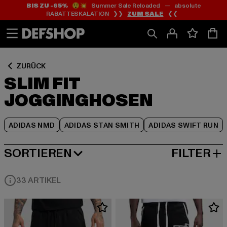
BIS ZU -65%
😲💥 Summer Sale Reloaded — absolute
Zum
Zum
Zum
RABATTESKALATION ❯❯
ZUM SALE
❮❮
Inhalt
Fußzeile
Produktraster
springen
springen
springen
ZURÜCK
SLIM FIT
JOGGINGHOSEN
ADIDAS NMD
ADIDAS STAN SMITH
ADIDAS SWIFT RUN
SORTIEREN
FILTER
BELIEBTESTE
33 ARTIKEL