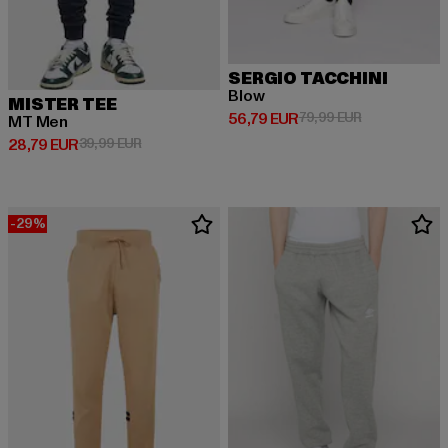
SERGIO TACCHINI
Blow
MISTER TEE
Derzeitiger Preis: 56,79 EUR
Aktionspreis:
56,79 EUR
79,99 EUR
MT Men
Derzeitiger Preis: 28,79 EUR
Aktionspreis: 39,99 EUR
28,79 EUR
39,99 EUR
-29%