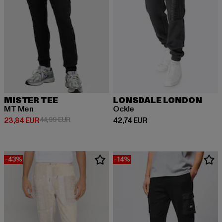
MISTER TEE
LONSDALE LONDON
MT Men
Ockle
Derzeitiger Preis: 23,84 EUR
Aktionspreis: 44,99 EUR
Derzeitiger Preis: 42,74 EUR
23,84 EUR
44,99 EUR
42,74 EUR
-43%
-14%