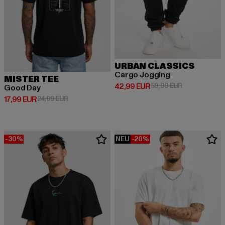
URBAN CLASSICS
Cargo Jogging
MISTER TEE
Derzeitiger Preis: 42,99 EUR
Aktionspreis:
42,99 EUR
59,99 EUR
Good Day
Derzeitiger Preis: 17,99 EUR
Aktionspreis: 24,99 EUR
17,99 EUR
24,99 EUR
-30%
NEU
-20%