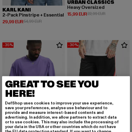
URBAN CLASSICS
Heavy Oversized
KARL KANI
Derzeitiger Preis: 15,99 EUR
Aktionspreis: 
15,99 EUR
22,99 EUR
2-Pack Pinstripe + Essential
Derzeitiger Preis: 29,99 EUR
Aktionspreis: 54,99 EUR
29,99 EUR
54,99 EUR
-35%
-30%
GREAT TO SEE YOU
HERE!
DefShop uses cookies to improve your use experience,
save your preferences, analyse use behaviour and to
provide and measure interest-based contents and
advertising. In addition, we allow partners to extract data
or to use cookies. This may also include the processing of
your data in the USA or other countries which do not have
URBAN CLASSICS
URBAN CLASSICS
the EU data protection standard. If you want to change