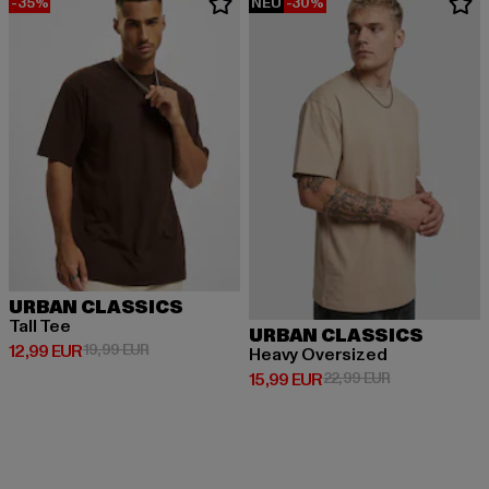
-35%
NEU
-30%
URBAN CLASSICS
Tall Tee
URBAN CLASSICS
Derzeitiger Preis: 12,99 EUR
Aktionspreis: 19,99 EUR
12,99 EUR
19,99 EUR
Heavy Oversized
Derzeitiger Preis: 15,99 EUR
Aktionspreis: 
15,99 EUR
22,99 EUR