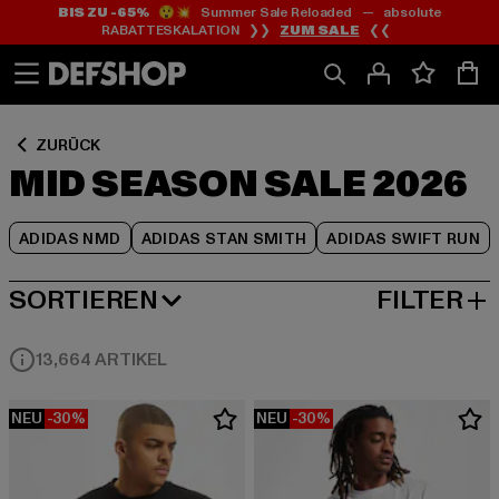
BIS ZU -65%
😲💥 Summer Sale Reloaded — absolute
Zum
Zum
Zum
RABATTESKALATION ❯❯
ZUM SALE
❮❮
Inhalt
Fußzeile
Produktraster
springen
springen
springen
ZURÜCK
MID SEASON SALE 2026
ADIDAS NMD
ADIDAS STAN SMITH
ADIDAS SWIFT RUN
SORTIEREN
FILTER
BELIEBTESTE
13,664 ARTIKEL
NEU
-30%
NEU
-30%