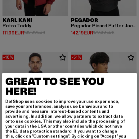
KARL KANI
PEGADOR
Retro Teddy
Pegador Picard Puffer Jacket
Derzeitiger Preis: 111,99 EUR
Aktionspreis: 139,99 EUR
Derzeitiger Preis: 142,19 EUR
Aktionspreis
111,99 EUR
139,99 EUR
142,19 EUR
179,99 EUR
-18%
-51%
GREAT TO SEE YOU
HERE!
DefShop uses cookies to improve your use experience,
save your preferences, analyse use behaviour and to
provide and measure interest-based contents and
advertising. In addition, we allow partners to extract data
or to use cookies. This may also include the processing of
your data in the USA or other countries which do not have
the EU data protection standard. If you want to change
this, click on "Custom settings". By clicking on "Accept" you