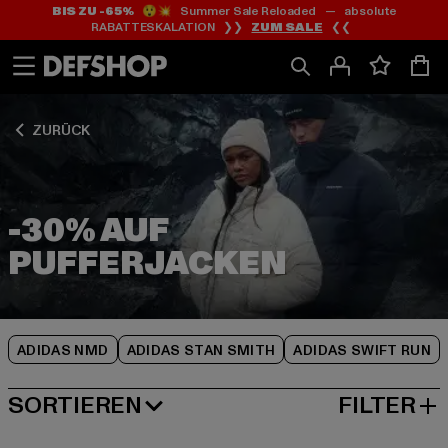
BIS ZU -65%
😲💥 Summer Sale Reloaded — absolute
Zum
Zum
Zum
RABATTESKALATION ❯❯
ZUM SALE
❮❮
Inhalt
Fußzeile
Produktraster
springen
springen
springen
ZURÜCK
-30% AUF
ADIDAS NMD
ADIDAS STAN SMITH
ADIDAS SWIFT RUN
SORTIEREN
FILTER
BELIEBTESTE