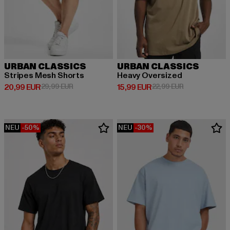
URBAN CLASSICS
URBAN CLASSICS
Stripes Mesh Shorts
Heavy Oversized
Derzeitiger Preis: 20,99 EUR
Aktionspreis: 29,99 EUR
Derzeitiger Preis: 15,99 EUR
Aktionspreis: 
20,99 EUR
29,99 EUR
15,99 EUR
22,99 EUR
NEU
-50%
NEU
-30%