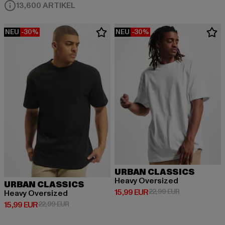
13,600 ARTIKEL
NEU
-30%
NEU
-30%
URBAN CLASSICS
Heavy Oversized
URBAN CLASSICS
Derzeitiger Preis: 15,99 EUR
Aktionspreis: 
15,99 EUR
22,99 EUR
Heavy Oversized
Derzeitiger Preis: 15,99 EUR
Aktionspreis: 22,99 EUR
15,99 EUR
22,99 EUR