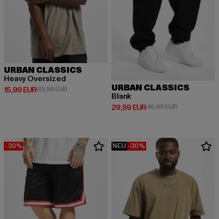
URBAN CLASSICS
Heavy Oversized
URBAN CLASSICS
Derzeitiger Preis: 15,99 EUR
Aktionspreis: 22,99 EUR
15,99 EUR
22,99 EUR
Blank
Derzeitiger Preis: 29,99 EUR
Aktionspreis:
29,99 EUR
49,99 EUR
-30%
NEU
-30%