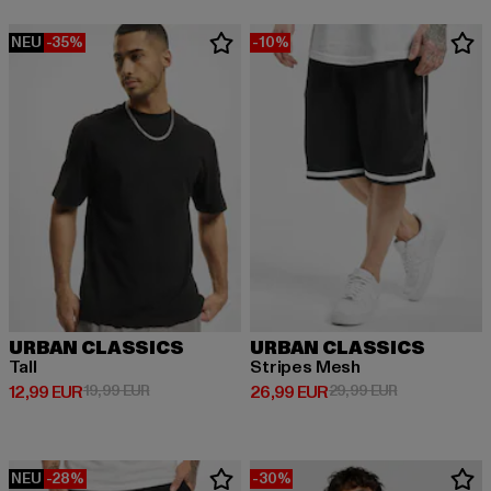
NEU
-35%
-10%
URBAN CLASSICS
URBAN CLASSICS
Tall
Stripes Mesh
Derzeitiger Preis: 12,99 EUR
Aktionspreis: 19,99 EUR
Derzeitiger Preis: 26,99 EUR
Aktionspreis:
12,99 EUR
19,99 EUR
26,99 EUR
29,99 EUR
NEU
-28%
-30%