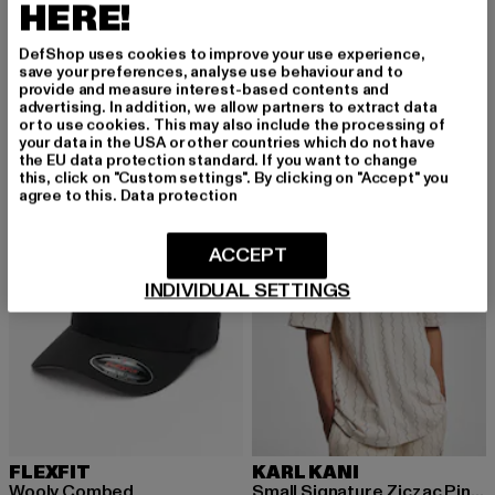
HERE!
URBAN CLASSICS
URBAN CLASSICS
Tall Tee
Tall
DefShop uses cookies to improve your use experience,
save your preferences, analyse use behaviour and to
Derzeitiger Preis: 12,99 EUR
Aktionspreis: 19,99 EUR
Derzeitiger Preis: 12,99 EUR
Aktionspreis: 
12,99 EUR
19,99 EUR
12,99 EUR
19,99 EUR
provide and measure interest-based contents and
advertising. In addition, we allow partners to extract data
or to use cookies. This may also include the processing of
your data in the USA or other countries which do not have
the EU data protection standard. If you want to change
-22%
NEU
-23%
this, click on "Custom settings". By clicking on "Accept" you
agree to this.
Data protection
ACCEPT
INDIVIDUAL SETTINGS
FLEXFIT
KARL KANI
Wooly Combed
Small Signature Ziczac Pinstripe