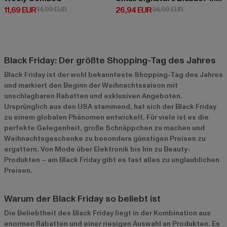
Derzeitiger Preis: 11,69 EUR
Aktionspreis: 14,99 EUR
Derzeitiger Preis: 26,94 EUR
Aktionspreis:
11,69 EUR
14,99 EUR
26,94 EUR
34,99 EUR
Black Friday: Der größte Shopping-Tag des Jahres
Black Friday ist der wohl bekannteste Shopping-Tag des Jahres
und markiert den Beginn der Weihnachtssaison mit
unschlagbaren Rabatten und exklusiven Angeboten.
Ursprünglich aus den USA stammend, hat sich der Black Friday
zu einem globalen Phänomen entwickelt. Für viele ist es die
perfekte Gelegenheit, große Schnäppchen zu machen und
Weihnachtsgeschenke zu besonders günstigen Preisen zu
ergattern. Von Mode über Elektronik bis hin zu Beauty-
Produkten – am Black Friday gibt es fast alles zu unglaublichen
Preisen.
Warum der Black Friday so beliebt ist
Die Beliebtheit des Black Friday liegt in der Kombination aus
enormen Rabatten und einer riesigen Auswahl an Produkten. Es