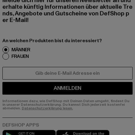
Melde dich hier für unseren Newsletter an und
erhalte künftig Informationen über aktuelle Tre
nds, Angebote und Gutscheine von DefShop p
er E-Mail!
An welchen Produkten bist du interessiert?
MÄNNER
FRAUEN
E-MAIL
ANMELDEN
Informationen dazu, wie DefShop mit Deinen Daten umgeht, findest Du
in unserer Datenschutzerklärung. Du kannst Dich jederzeit kostenfei
abmelden.
Datenschutzerklärung lesen.
Play market
App store