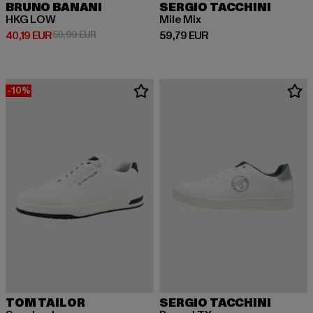
BRUNO BANANI
SERGIO TACCHINI
HKG LOW
Mile Mix
Derzeitiger Preis: 40,19 EUR
Aktionspreis: 59,99 EUR
Derzeitiger Preis: 59,79 EUR
40,19 EUR
59,99 EUR
59,79 EUR
-10%
TOM TAILOR
SERGIO TACCHINI