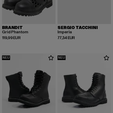
BRANDIT
SERGIO TACCHINI
Grid Phantom
Imperia
Derzeitiger Preis: 119,99 EUR
Derzeitiger Preis: 77,34 EUR
119,99 EUR
77,34 EUR
NEU
NEU