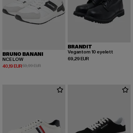
BRANDIT
Vegantom 10 eyelett
BRUNO BANANI
Derzeitiger Preis: 69,29 EUR
69,29 EUR
NCE LOW
Derzeitiger Preis: 40,19 EUR
Aktionspreis: 59,99 EUR
40,19 EUR
59,99 EUR