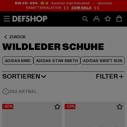
BIS ZU -65%
😲💥 Summer Sale Reloaded — absolute
Zum
Zum
Zum
RABATTESKALATION ❯❯
ZUM SALE
❮❮
Inhalt
Fußzeile
Produktraster
springen
springen
springen
ZURÜCK
WILDLEDER SCHUHE
ADIDAS NMD
ADIDAS STAN SMITH
ADIDAS SWIFT RUN
SORTIEREN
FILTER
BELIEBTESTE
282 ARTIKEL
-40%
-53%