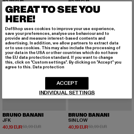
Derzeitiger Preis: 45,99 EUR
Derzeitiger Preis: 45,99 EUR
45,99 EUR
45,99 EUR
GREAT TO SEE YOU
HERE!
-33%
-33%
DefShop uses cookies to improve your use experience,
save your preferences, analyse use behaviour and to
provide and measure interest-based contents and
advertising. In addition, we allow partners to extract data
or to use cookies. This may also include the processing of
your data in the USA or other countries which do not have
the EU data protection standard. If you want to change
this, click on "Custom settings". By clicking on "Accept" you
agree to this.
Data protection
ACCEPT
INDIVIDUAL SETTINGS
BRUNO BANANI
BRUNO BANANI
JFK
SIN LOW
Derzeitiger Preis: 40,19 EUR
Aktionspreis: 59,99 EUR
Derzeitiger Preis: 40,19 EUR
Aktionspreis: 
40,19 EUR
59,99 EUR
40,19 EUR
59,99 EUR