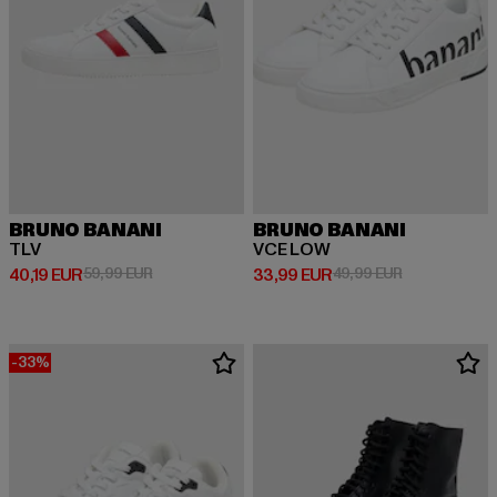
BRUNO BANANI
BRUNO BANANI
TLV
VCE LOW
Derzeitiger Preis: 40,19 EUR
Aktionspreis: 59,99 EUR
Derzeitiger Preis: 33,99 EUR
Aktionspreis:
40,19 EUR
59,99 EUR
33,99 EUR
49,99 EUR
-33%