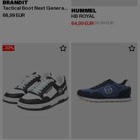
BRANDIT
Tactical Boot Next Generation
HUMMEL
Derzeitiger Preis: 68,99 EUR
68,99 EUR
HB ROYAL
Derzeitiger Preis: 64,99 EUR
Aktionspreis:
64,99 EUR
99,99 EUR
-33%