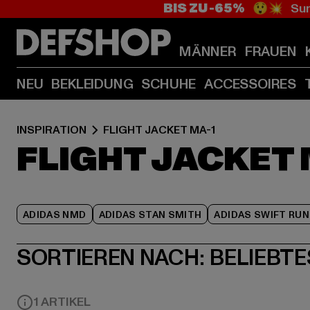
BIS ZU -65%
😲💥 Sum
MÄNNER
FRAUEN
NEU
BEKLEIDUNG
SCHUHE
ACCESSOIRES
INSPIRATION
FLIGHT JACKET MA-1
FLIGHT JACKET 
ADIDAS NMD
ADIDAS STAN SMITH
ADIDAS SWIFT RUN
SORTIEREN NACH:
BELIEBTE
1 ARTIKEL