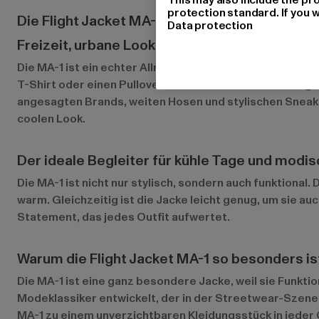
protection standard. If you w
Die Flight Jacket MA-1 für verschiedene Anläs
Data protection
Freizeit, urbane Looks und coole Streetwear
Die MA-1 ist ein echter Allrounder und eignet sich perfek
T-Shirt oder einen Pullover werfen und mit einer lässig
angesagten Brands, weiten Hosen und stylischen Sneake
coolen Look.
Der ideale Begleiter für kühle Tage und mod
Die MA-1 ist nicht nur stylisch, sondern auch funktiona
warm. Gleichzeitig ist die Jacke leicht genug, um sie au
Statement, das jedes Outfit aufwertet.
Warum die Flight Jacket MA-1 so besonders is
Die MA-1 ist eine ganz besondere Jacke, weil sie Funktion
Modeklassiker entwickelt, der in der Streetwear-Szene n
MA-1 zu einem unverzichtbaren Kleidungsstück in jeder