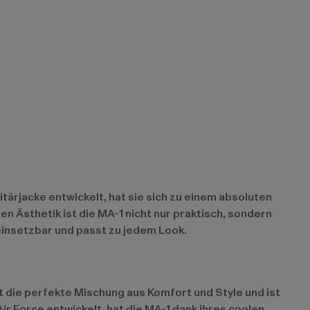
tärjacke entwickelt, hat sie sich zu einem absoluten
n Ästhetik ist die MA-1 nicht nur praktisch, sondern
 einsetzbar und passt zu jedem Look.
et die perfekte Mischung aus Komfort und Style und ist
r Force entwickelt, hat die MA-1 dank ihres coolen