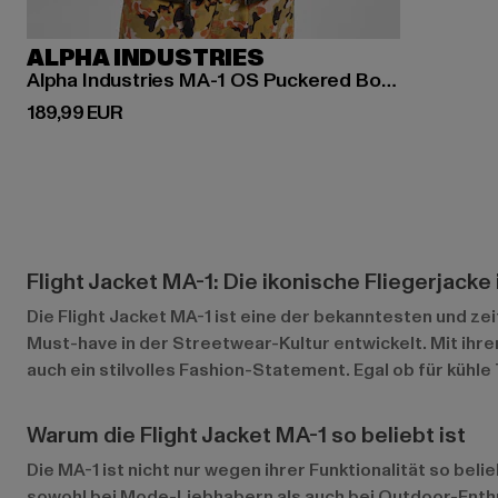
ALPHA INDUSTRIES
Alpha Industries MA-1 OS Puckered Bomberjacke
Derzeitiger Preis: 189,99 EUR
189,99 EUR
Flight Jacket MA-1: Die ikonische Fliegerjacke
Die Flight Jacket MA-1 ist eine der bekanntesten und ze
Must-have in der Streetwear-Kultur entwickelt. Mit ihre
auch ein stilvolles Fashion-Statement. Egal ob für kühle
Warum die Flight Jacket MA-1 so beliebt ist
Die MA-1 ist nicht nur wegen ihrer Funktionalität so bel
sowohl bei Mode-Liebhabern als auch bei Outdoor-Enthusi