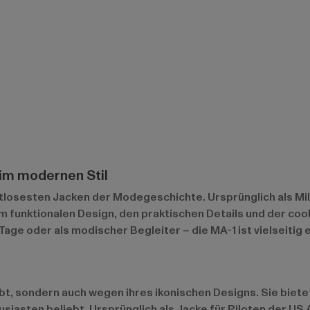
 im modernen Stil
itlosesten Jacken der Modegeschichte. Ursprünglich als Mili
m funktionalen Design, den praktischen Details und der coole
 Tage oder als modischer Begleiter – die MA-1 ist vielseitig
iebt, sondern auch wegen ihres ikonischen Designs. Sie biet
asten beliebt. Ursprünglich als Jacke für Piloten der US Ai