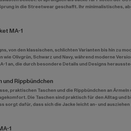
Sprung in die Streetwear geschafft. Ihr minimalistisches, 
cket MA-1
igns, von den klassischen, schlichten Varianten bis hin zu
 wie Olivgrün, Schwarz und Navy, während moderne Version
r MA-1 an, die durch besondere Details und Designs herauss
en und Rippbündchen
sse, praktischen Taschen und die Rippbündchen an Ärmeln u
ragekomfort. Die Taschen sind praktisch für den Alltag un
 sorgt dafür, dass sich die Jacke leicht an- und ausziehe
 MA-1