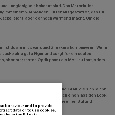
 und Langlebigkeit bekannt sind. Das Material ist
fig mit einem wärmenden Futter ausgestattet, das für
e Jacke leicht, aber dennoch wärmend macht. Um die
 kannst du sie mit Jeans und Sneakers kombinieren. Wenn
 Jacke eine gute Figur und sorgt für ein cooles
ten, aber markanten Optik passt die MA-1 zu fast jedem
arben wie Beige, Dunkelgrün und Grau, die sich leicht
ur maximalen Komfort, sondern auch einen lässigen Look.
ten anzubieten. Diese Jacken vereinen Stil und
se behaviour and to provide
xtract data or to use cookies.
not have the EU data