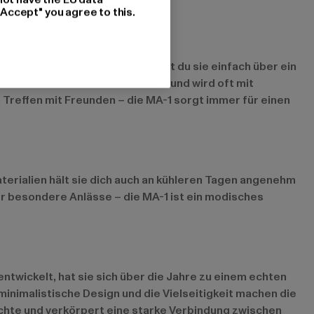
"Accept" you agree to this.
Streetwear. In der Freizeit kannst du sie einfach über ein
Szene ist die MA-1 sehr beliebt und wird oft mit
Treffen mit Freunden – die MA-1 sorgt immer für einen
terialien hält sie dich auch an kühleren Tagen angenehm
der besondere Anlässe – die MA-1 ist ein modisches
 entwickelt, hat sie sich über die Jahre zu einem echten
inimalistische Design und die Vielseitigkeit machen die
ichte und verkörpert eine starke Verbindung zwischen