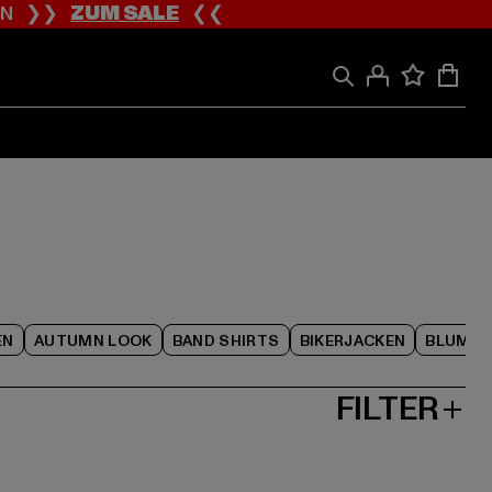
ION ❯❯
ZUM SALE
❮❮
EN
AUTUMN LOOK
BAND SHIRTS
BIKERJACKEN
BLUME
FILTER