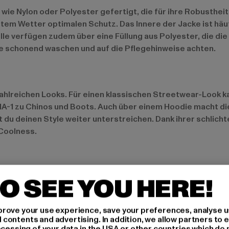
wie Nylon oder Polyester gefertigt, die für ihre Robustheit
em Wetter optimalen Schutz. Das Innere der Jacke ist häu
lle verfügen zudem über eine Füllung aus Polyester, die di
sie schonend waschen und auf die Pflegehinweise achten.
u zahlreichen Looks. Für einen klassischen Streetwear-Look
MA-1 zu Chinos und Boots. Auch über einem Hoodie macht die
 du deinen Style weiter unterstreichen. Dank ihrer schlich
 Coolness.
e nie zuvor. Besonders gefragt sind Modelle in gedeckten F
O SEE YOU HERE!
zed-Schnitte sind aktuell sehr im Trend und bieten nicht n
en und recycelte Stoffe, um umweltfreundliche MA-1-Varian
rove your use experience, save your preferences, analyse u
ontents and advertising. In addition, we allow partners to e
ocessing of your data in the USA or other countries which do 