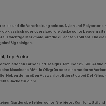
aterials und die Verarbeitung achten. Nylon und Polyester s
 – ob klassisch oder oversized, die Jacke sollte bequem sit
alls wichtige Merkmale, auf die du achten solltest. Um die 
gelmäßig reinigen.
hl, Top Preise
 verschiedenen Farben und Designs. Mit über 22.500 Artike
du eine klassische MA-1 in Olivgrün oder eine moderne Varia
e. Neben der großen Auswahl profitierst du bei Def-Shop v
fekte Jacke für dich!
 keiner Garderobe fehlen sollte. Sie bietet Komfort, Stil und 