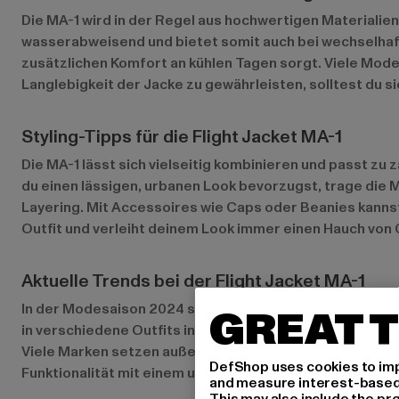
Die MA-1 wird in der Regel aus hochwertigen Materialien 
wasserabweisend und bietet somit auch bei wechselhaft
zusätzlichen Komfort an kühlen Tagen sorgt. Viele Mode
Langlebigkeit der Jacke zu gewährleisten, solltest du 
Styling-Tipps für die Flight Jacket MA-1
Die MA-1 lässt sich vielseitig kombinieren und passt z
du einen lässigen, urbanen Look bevorzugst, trage die 
Layering. Mit Accessoires wie Caps oder Beanies kannst
Outfit und verleiht deinem Look immer einen Hauch von
Aktuelle Trends bei der Flight Jacket MA-1
In der Modesaison 2024 sind MA-1-Jacken so angesagt wi
GREAT T
in verschiedene Outfits integrieren lassen. Auch Oversi
Viele Marken setzen außerdem auf nachhaltige Materiali
DefShop uses cookies to imp
Funktionalität mit einem umweltbewussten Ansatz.
and measure interest-based c
This may also include the pr