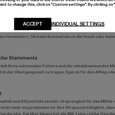
ant to change this, click on "Custom settings". By clicking on 
se
ACCEPT
INDIVIDUAL SETTINGS
t für Freizeitaktivitäten, coole urbane Looks und stylische 
en Jeans und Sneakers kombinieren. Auch in der Streetwear-
rn kombiniert. Ob beim Bummel durch die Stadt oder beim 
ische Statements
l. Dank ihres wärmenden Futters und der windabweisenden Ma
ch in der Übergangszeit zu tragen. Egal ob für den Alltag o
t
alität und Stil perfekt vereint. Ursprünglich für das Militär
icht mehr wegzudenken ist. Ihre Strapazierfähigkeit, das m
 Garderobe. Darüber hinaus hat die MA-1 eine reiche Gesch