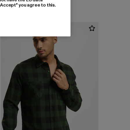
"Accept" you agree to this.
NEU
-60%