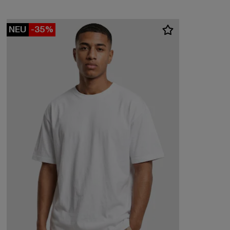
NEU
-35%