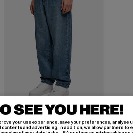
O SEE YOU HERE!
URBAN CLASSICS
90‘s Jeans Loose
rove your use experience, save your preferences, analyse u
Derzeitiger Preis: 20,00 EUR
Aktionspreis: 49,99 EUR
20,00 EUR
49,99 EUR
ontents and advertising. In addition, we allow partners to e
ocessing of your data in the USA or other countries which do 