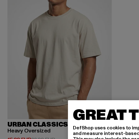
GREAT T
URBAN CLASSICS
DefShop uses cookies to imp
Heavy Oversized
and measure interest-based c
This may also include the pr