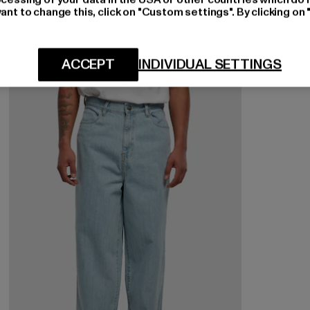
ant to change this, click on "Custom settings". By clicking on 
ACCEPT
INDIVIDUAL SETTINGS
-58%