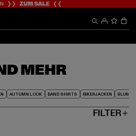
ION ❯❯
ZUM SALE
❮❮
ND MEHR
EN
AUTUMN LOOK
BAND SHIRTS
BIKERJACKEN
BLUME
FILTER