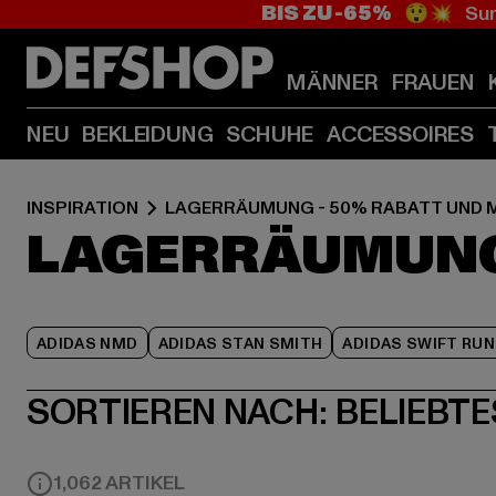
BIS ZU -65%
😲💥 Sum
MÄNNER
FRAUEN
NEU
BEKLEIDUNG
SCHUHE
ACCESSOIRES
INSPIRATION
LAGERRÄUMUNG - 50% RABATT UND 
LAGERRÄUMUNG 
ADIDAS NMD
ADIDAS STAN SMITH
ADIDAS SWIFT RUN
SORTIEREN NACH:
BELIEBTE
1,062 ARTIKEL