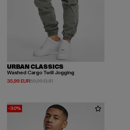
URBAN CLASSICS
Washed Cargo Twill Jogging
Derzeitiger Preis: 35,99 EUR
Aktionspreis: 59,99 EUR
35,99 EUR
59,99 EUR
-30%