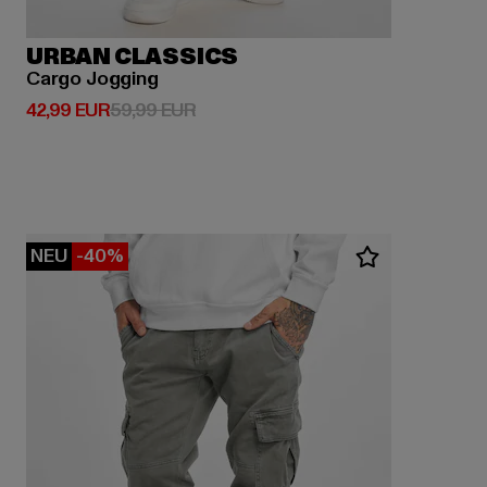
URBAN CLASSICS
Cargo Jogging
Derzeitiger Preis: 42,99 EUR
Aktionspreis: 59,99 EUR
42,99 EUR
59,99 EUR
NEU
-40%