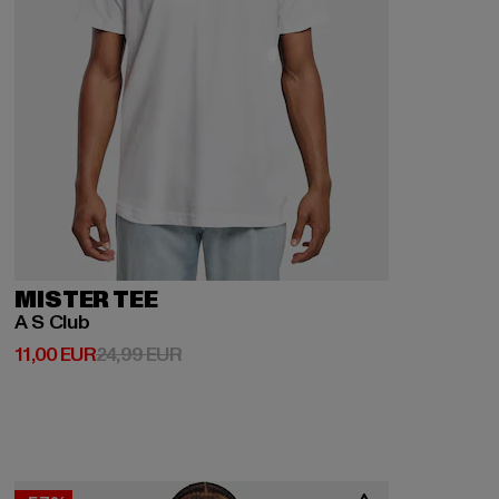
MISTER TEE
A S Club
Derzeitiger Preis: 11,00 EUR
Aktionspreis: 24,99 EUR
11,00 EUR
24,99 EUR