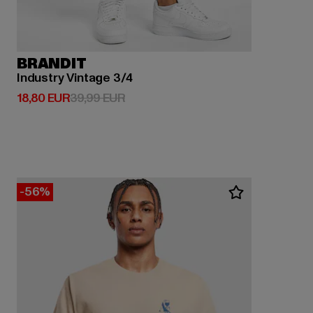
BRANDIT
Industry Vintage 3/4
Derzeitiger Preis: 18,80 EUR
Aktionspreis: 39,99 EUR
18,80 EUR
39,99 EUR
-56%