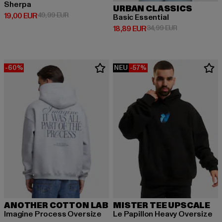
Sherpa
URBAN CLASSICS
Derzeitiger Preis: 19,00 EUR
Aktionspreis: 49,99 EUR
19,00 EUR
49,99 EUR
Basic Essential
Derzeitiger Preis: 18,89 EUR
Aktionspreis: 
18,89 EUR
34,99 EUR
-60%
NEU
-57%
ANOTHER COTTON LAB
MISTER TEE UPSCALE
Imagine Process Oversize
Le Papillon Heavy Oversize