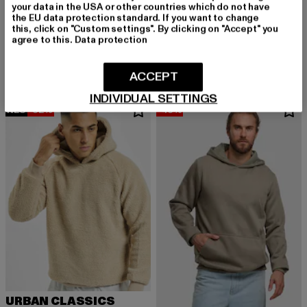
your data in the USA or other countries which do not have
the EU data protection standard. If you want to change
KARL KANI
URBAN CLASSICS
this, click on "Custom settings". By clicking on "Accept" you
Signature
Blank
agree to this.
Data protection
Derzeitiger Preis: 49,79 EUR
Aktionspreis: 59,99 EUR
Derzeitiger Preis: 30,00 EUR
Aktionspreis:
49,79 EUR
59,99 EUR
30,00 EUR
59,99 EUR
ACCEPT
INDIVIDUAL SETTINGS
NEU
-62%
-46%
URBAN CLASSICS