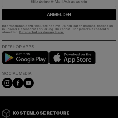
E-MAIL
ANMELDEN
Informationen dazu, wie DefShop mit Deinen Daten umgeht, findest Du
in unserer Datenschutzerklärung. Du kannst Dich jederzeit kostenfei
abmelden.
Datenschutzerklärung lesen.
Play market
App store
Instagram
Facebook
YouTube
KOSTENLOSE RETOURE