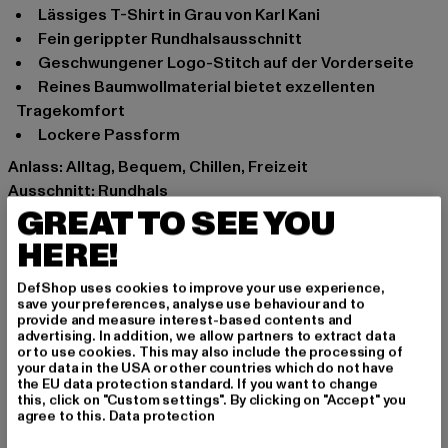
Lässiges T-Shirt in Grau von Karl Kani
Fein gerippter Rundhalsausschnitt
Geschwungener Logo-Stitch auf der Vorderseite
Reines Baumwollmaterial bietet exzellenten
Tragekomfort
Lockere Passform
Anlass: Alltag, Bequem, Chillen, Freizeit
Ausschnitt: Rundhals
GREAT TO SEE YOU
Ärmelart: Kurzarm
Marke: Karl Kani
HERE!
Kat.: T-Shirts
Farbe: grau
DefShop uses cookies to improve your use experience,
save your preferences, analyse use behaviour and to
Hersteller Farbe: anthracite
provide and measure interest-based contents and
Materialzusammensetzung: 95% Baumwolle, 5%
advertising. In addition, we allow partners to extract data
or to use cookies. This may also include the processing of
Elasthan
your data in the USA or other countries which do not have
Art.Nr: 6037734-01745
the EU data protection standard. If you want to change
this, click on "Custom settings". By clicking on "Accept" you
agree to this.
Data protection
Hersteller: Urban Styles Agency GmbH & Co. KG |