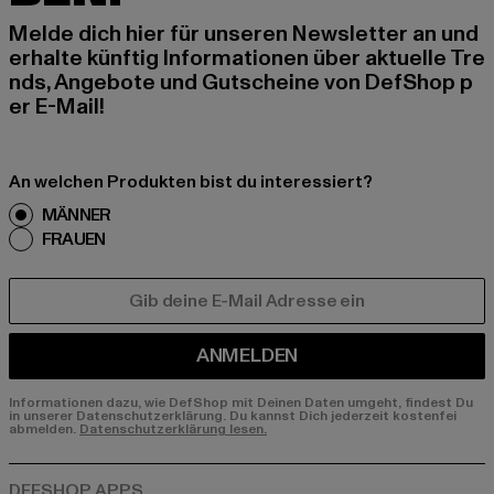
Melde dich hier für unseren Newsletter an und
erhalte künftig Informationen über aktuelle Tre
nds, Angebote und Gutscheine von DefShop p
er E-Mail!
An welchen Produkten bist du interessiert?
MÄNNER
FRAUEN
E-MAIL
ANMELDEN
Informationen dazu, wie DefShop mit Deinen Daten umgeht, findest Du
in unserer Datenschutzerklärung. Du kannst Dich jederzeit kostenfei
abmelden.
Datenschutzerklärung lesen.