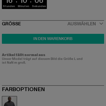
16
10
05
Stunden
Minuten
Sekunden
SIZE
GRÖSSE
AUSWÄHLEN
IN DEN WARENKORB
Artikel fällt normal aus
Unser Model trägt auf diesem Bild die Größe L und
ist NaN m groß.
FARBOPTIONEN