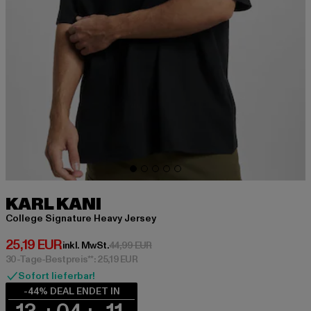
KARL KANI
College Signature Heavy Jersey
Derzeitiger Preis: 25,19 EUR
25,19 EUR
Aktionspreis: 44,99 EUR
inkl. MwSt.
44,99 EUR
30-Tage-Bestpreis**: 25,19 EUR
Sofort lieferbar!
-44% DEAL ENDET IN