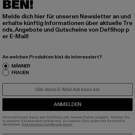
BEN!
Melde dich hier für unseren Newsletter an und
erhalte künftig Informationen über aktuelle Tre
nds, Angebote und Gutscheine von DefShop p
er E-Mail!
An welchen Produkten bist du interessiert?
MÄNNER
FRAUEN
E-MAIL
ANMELDEN
Informationen dazu, wie DefShop mit Deinen Daten umgeht, findest Du
in unserer Datenschutzerklärung. Du kannst Dich jederzeit kostenfei
abmelden.
Datenschutzerklärung lesen.