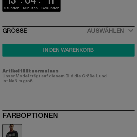
13
04
11
Stunden
Minuten
Sekunden
SIZE
GRÖSSE
AUSWÄHLEN
IN DEN WARENKORB
Artikel fällt normal aus
Unser Model trägt auf diesem Bild die Größe L und
ist NaN m groß.
FARBOPTIONEN