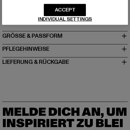
Hersteller: Urban Styles Agency GmbH & Co. KG |
agentur@urbanstylesagency.com
ACCEPT
Schanzenstraße 41 | 51063 Köln | DE
INDIVIDUAL SETTINGS
GRÖSSE & PASSFORM
PFLEGEHINWEISE
LIEFERUNG & RÜCKGABE
MELDE DICH AN, UM
INSPIRIERT ZU BLEI