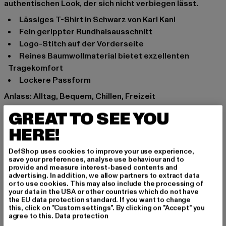
authentischen Look, der sich nicht verbiegen lässt.
Lässiges T-Shirt in Schwarz von Karl Kani
Fein gerippter Rundhalsausschnitt
Logo-Stitch auf der Vorderseite
Reines Baumwollmaterial bietet exzellenten
Tragekomfort
Lockere Passform
Anlass: Alltag, Bequem, Chillen, Freizeit
Ausschnitt: Rundhals
GREAT TO SEE YOU
Ärmelart: Kurzarm
HERE!
Marke: Karl Kani
Kat.: T-Shirts
DefShop uses cookies to improve your use experience,
Farbe: schwarz
save your preferences, analyse use behaviour and to
provide and measure interest-based contents and
Hersteller Farbe: black
advertising. In addition, we allow partners to extract data
Materialzusammensetzung: 95% Baumwolle, 5%
or to use cookies. This may also include the processing of
your data in the USA or other countries which do not have
Elasthan
the EU data protection standard. If you want to change
Art.Nr: 6037621-00007
this, click on "Custom settings". By clicking on "Accept" you
agree to this.
Data protection