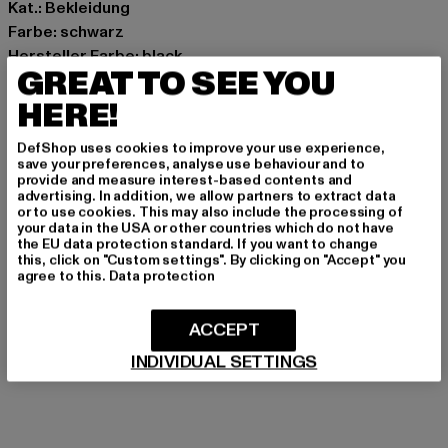
Kat.: Bekleidung
Farbe: schwarz
Hersteller Farbe: black
GREAT TO SEE YOU
Materialzusammensetzung: 100% Baumwolle
Art.Nr: TB4410-00007
HERE!
DefShop uses cookies to improve your use experience,
Hersteller: TB International GmbH |
info@tbint.de
save your preferences, analyse use behaviour and to
Dr.-Robert-Murjahn-Straße 7 | 64372 Ober-Ramstadt |
provide and measure interest-based contents and
advertising. In addition, we allow partners to extract data
DE
or to use cookies. This may also include the processing of
your data in the USA or other countries which do not have
the EU data protection standard. If you want to change
this, click on "Custom settings". By clicking on "Accept" you
GRÖSSE & PASSFORM
agree to this.
Data protection
PFLEGEHINWEISE
ACCEPT
LIEFERUNG & RÜCKGABE
INDIVIDUAL SETTINGS