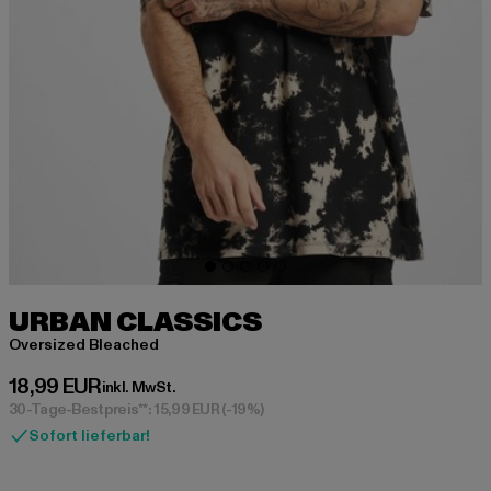
URBAN CLASSICS
Oversized Bleached
Derzeitiger Preis: 18,99 EUR
18,99 EUR
inkl. MwSt.
30-Tage-Bestpreis**: 15,99 EUR
(-19%)
Sofort lieferbar!