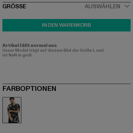
SIZE
GRÖSSE
AUSWÄHLEN
IN DEN WARENKORB
Artikel fällt normal aus
Unser Model trägt auf diesem Bild die Größe L und
ist NaN m groß.
FARBOPTIONEN
schwarz