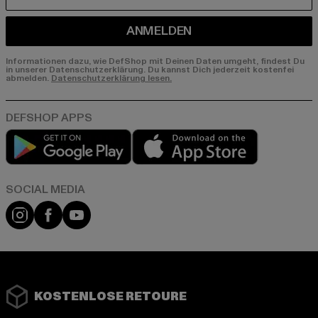
E-MAIL
ANMELDEN
Informationen dazu, wie DefShop mit Deinen Daten umgeht, findest Du
in unserer Datenschutzerklärung. Du kannst Dich jederzeit kostenfei
abmelden.
Datenschutzerklärung lesen.
Play market
App store
Instagram
Facebook
YouTube
KOSTENLOSE RETOURE