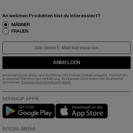
An welchen Produkten bist du interessiert?
MÄNNER
FRAUEN
E-MAIL
ANMELDEN
Informationen dazu, wie DefShop mit Deinen Daten umgeht, findest Du
in unserer Datenschutzerklärung. Du kannst Dich jederzeit kostenfei
abmelden.
Datenschutzerklärung lesen.
Play market
App store