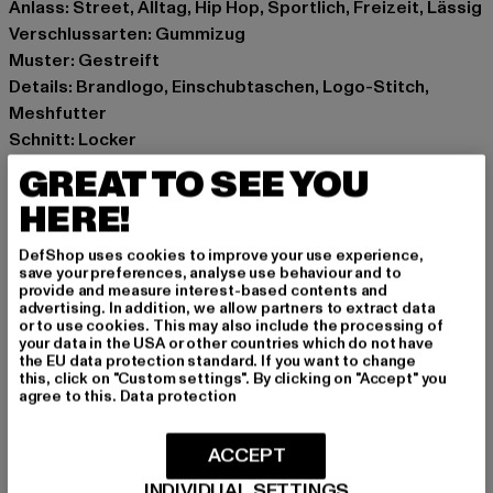
Anlass: Street, Alltag, Hip Hop, Sportlich, Freizeit, Lässig
Verschlussarten: Gummizug
Muster: Gestreift
Details: Brandlogo, Einschubtaschen, Logo-Stitch,
Meshfutter
Schnitt: Locker
Marke: Karl Kani
GREAT TO SEE YOU
Kat.: Denim Shorts
HERE!
Farbe: beige
Hersteller Farbe: sand/white
DefShop uses cookies to improve your use experience,
Materialzusammensetzung: 100% Polyester
save your preferences, analyse use behaviour and to
provide and measure interest-based contents and
Art.Nr: 6013401-03415
advertising. In addition, we allow partners to extract data
or to use cookies. This may also include the processing of
your data in the USA or other countries which do not have
Hersteller: Urban Styles Agency GmbH & Co. KG |
the EU data protection standard. If you want to change
agentur@urbanstylesagency.com
this, click on "Custom settings". By clicking on "Accept" you
agree to this.
Data protection
Schanzenstraße 41 | 51063 Köln | DE
ACCEPT
GRÖSSE & PASSFORM
INDIVIDUAL SETTINGS