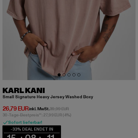
KARL KANI
Small Signature Heavy Jersey Washed Boxy
Derzeitiger Preis: 26,79 EUR
26,79 EUR
Aktionspreis: 39,99 EUR
inkl. MwSt.
39,99 EUR
30-Tage-Bestpreis**: 27,99 EUR
(4%)
Sofort lieferbar!
-33% DEAL ENDET IN