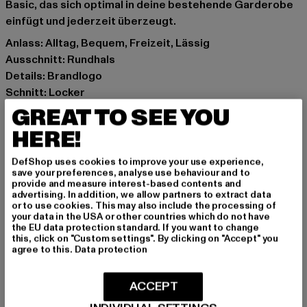
Basic, das sich optimal in deine bestehende Garderobe
einfügt und jederzeit überzeugt.
Anlass: Alltag, Bequem, Freizeit, Lässig
Ausschnitt: Rundhals
Details: Brandlogo
Schnitt: Locker
Marke: Karl Kani
GREAT TO SEE YOU
Kat.: T-Shirts
HERE!
Farbe: beige
Hersteller Farbe: sand
DefShop uses cookies to improve your use experience,
save your preferences, analyse use behaviour and to
Materialzusammensetzung: 100% Baumwolle
provide and measure interest-based contents and
Art.Nr: 6069112-00208
advertising. In addition, we allow partners to extract data
or to use cookies. This may also include the processing of
your data in the USA or other countries which do not have
Hersteller: Urban Styles Agency GmbH & Co. KG |
the EU data protection standard. If you want to change
this, click on "Custom settings". By clicking on "Accept" you
agentur@urbanstylesagency.com
agree to this.
Data protection
Schanzenstraße 41 | 51063 Köln | DE
ACCEPT
GRÖSSE & PASSFORM