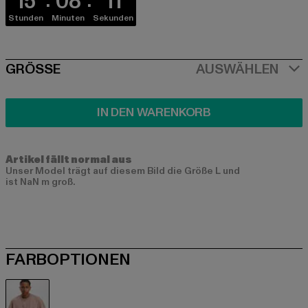
15
08
10
Stunden
Minuten
Sekunden
SIZE
GRÖSSE
AUSWÄHLEN
IN DEN WARENKORB
Artikel fällt normal aus
Unser Model trägt auf diesem Bild die Größe L und
ist NaN m groß.
FARBOPTIONEN