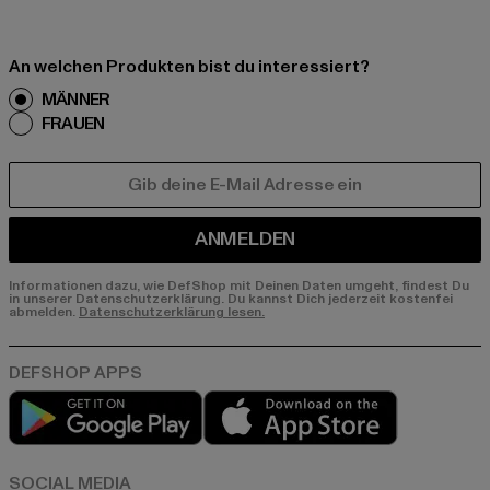
An welchen Produkten bist du interessiert?
MÄNNER
FRAUEN
E-MAIL
ANMELDEN
Informationen dazu, wie DefShop mit Deinen Daten umgeht, findest Du
in unserer Datenschutzerklärung. Du kannst Dich jederzeit kostenfei
abmelden.
Datenschutzerklärung lesen.
Play market
App store