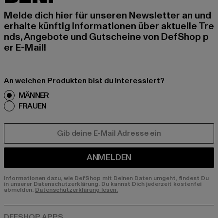
Melde dich hier für unseren Newsletter an und
erhalte künftig Informationen über aktuelle Tre
nds, Angebote und Gutscheine von DefShop p
er E-Mail!
An welchen Produkten bist du interessiert?
MÄNNER
FRAUEN
E-MAIL
ANMELDEN
Informationen dazu, wie DefShop mit Deinen Daten umgeht, findest Du
in unserer Datenschutzerklärung. Du kannst Dich jederzeit kostenfei
abmelden.
Datenschutzerklärung lesen.