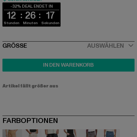
-32% DEAL ENDET IN
12
26
17
Stunden
Minuten
Sekunden
SIZE
GRÖSSE
AUSWÄHLEN
IN DEN WARENKORB
Artikel fällt größer aus
FARBOPTIONEN