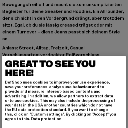
Bewegungsfreiheit und macht sie zum unkomplizierten
Begleiter für deine Sneaker und Hoodies. Ein Allrounder,
der sich nicht in den Vordergrund drängt, aber trotzdem
sitzt. Egal, ob du sie lässig creased trägst oder mit
einem Turnover – diese Jeans passt sich deinem Style
an.
Anlass: Street, Alltag, Freizeit, Casual
Verschlussarten: verdeckter Reißverschluss
GREAT TO SEE YOU
Details: Coin-Pocket, Gesäßtaschen, Einschubtaschen
Schnitt: Straight Fit
HERE!
Marke: Urban Classics
Kat.: Straight Fit Jeans
DefShop uses cookies to improve your use experience,
save your preferences, analyse use behaviour and to
Farbe: blau
provide and measure interest-based contents and
Hersteller Farbe: rinsed denim
advertising. In addition, we allow partners to extract data
or to use cookies. This may also include the processing of
Materialzusammensetzung: 100% Baumwolle
your data in the USA or other countries which do not have
Art.Nr: TB4461-02765
the EU data protection standard. If you want to change
this, click on "Custom settings". By clicking on "Accept" you
agree to this.
Data protection
Hersteller: TB International GmbH |
info@tbint.de