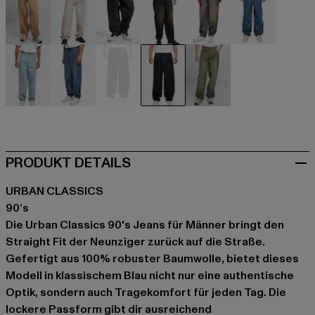
beige
beige
schwarz
schwarz
blau
blau
blau
blau
blau
blau
olive
PRODUKT DETAILS
URBAN CLASSICS
90‘s
Die Urban Classics 90's Jeans für Männer bringt den
Straight Fit der Neunziger zurück auf die Straße.
Gefertigt aus 100% robuster Baumwolle, bietet dieses
Modell in klassischem Blau nicht nur eine authentische
Optik, sondern auch Tragekomfort für jeden Tag. Die
lockere Passform gibt dir ausreichend