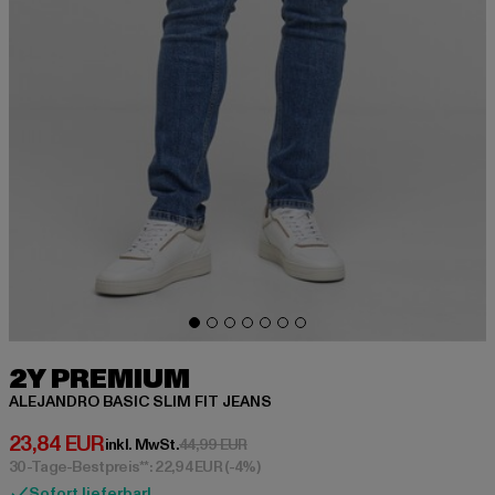
2Y PREMIUM
ALEJANDRO BASIC SLIM FIT JEANS
Derzeitiger Preis: 23,84 EUR
23,84 EUR
Aktionspreis: 44,99 EUR
inkl. MwSt.
44,99 EUR
30-Tage-Bestpreis**: 22,94 EUR
(-4%)
Sofort lieferbar!