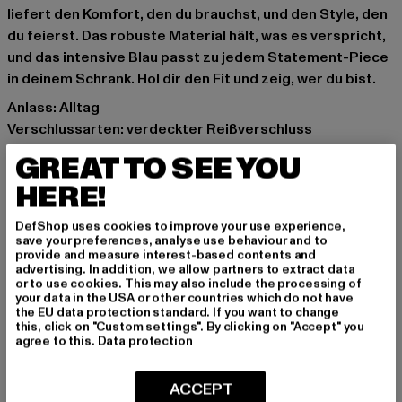
liefert den Komfort, den du brauchst, und den Style, den
du feierst. Das robuste Material hält, was es verspricht,
und das intensive Blau passt zu jedem Statement-Piece
in deinem Schrank. Hol dir den Fit und zeig, wer du bist.
Anlass: Alltag
Verschlussarten: verdeckter Reißverschluss
Schnitt: schmal
GREAT TO SEE YOU
Marke: 2Y Premium
HERE!
Kat.: Slim Fit Jeans
Farbe: blau
DefShop uses cookies to improve your use experience,
Hersteller Farbe: mid blue
save your preferences, analyse use behaviour and to
provide and measure interest-based contents and
Materialzusammensetzung: 98% Baumwolle, 2%
advertising. In addition, we allow partners to extract data
Elasthan
or to use cookies. This may also include the processing of
your data in the USA or other countries which do not have
Art.Nr: 2Y-B8872-01868
the EU data protection standard. If you want to change
this, click on "Custom settings". By clicking on "Accept" you
agree to this.
Data protection
Hersteller: 2Y Premium GmbH |
info@2y-studios.com
Hollefeldstraße 16 | 48282 Emsdetten | DE
ACCEPT