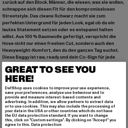
zurück auf den Block. Männer, die wissen, was sie wollen,
schnappen sich diesen Fit für den kompromisslosen
Streetstyle. Das cleane Schwarz macht sie zum
perfekten Untergrund für jeden Look, egal ob du ein
lautes Statement setzen oder es entspannt halten
willst. Aus 100 % Baumwolle gefertigt, verspricht die
Hose nicht nur einen freshen Cut, sondern auch den
Heavyweight-Komfort, den du den ganzen Tag suchst.
Diese Baggy ist raw, ready und dein Co-Sign für jede
Session.
GREAT TO SEE YOU
Anlass: Alltag
HERE!
Verschlussarten: verdeckter Reißverschluss
Schnitt: Baggy
DefShop uses cookies to improve your use experience,
save your preferences, analyse use behaviour and to
Marke: 2Y Studios
provide and measure interest-based contents and
Kat.: Jeans
advertising. In addition, we allow partners to extract data
or to use cookies. This may also include the processing of
Farbe: schwarz
your data in the USA or other countries which do not have
Hersteller Farbe: black
the EU data protection standard. If you want to change
this, click on "Custom settings". By clicking on "Accept" you
Materialzusammensetzung: 100% Baumwolle
agree to this.
Data protection