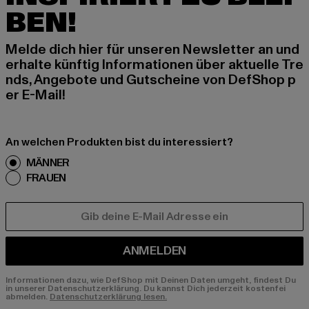
BEN!
Melde dich hier für unseren Newsletter an und
erhalte künftig Informationen über aktuelle Tre
nds, Angebote und Gutscheine von DefShop p
er E-Mail!
An welchen Produkten bist du interessiert?
MÄNNER
FRAUEN
E-MAIL
ANMELDEN
Informationen dazu, wie DefShop mit Deinen Daten umgeht, findest Du
in unserer Datenschutzerklärung. Du kannst Dich jederzeit kostenfei
abmelden.
Datenschutzerklärung lesen.