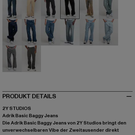
beige
beige
schwarz
schwarz
blau
blau
blau
blau
blau
blau
blau
blau
grau
grau
PRODUKT DETAILS
2Y STUDIOS
Adrik Basic Baggy Jeans
Die Adrik Basic Baggy Jeans von 2Y Studios bringt den
unverwechselbaren Vibe der Zweitausender direkt