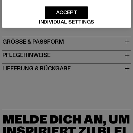
Art.Nr: J-B-10001-00007
ACCEPT
Hersteller: 2Y Premium GmbH |
info@2y-studios.com
Hollefeldstraße 16 | 48282 Emsdetten | DE
INDIVIDUAL SETTINGS
GRÖSSE & PASSFORM
PFLEGEHINWEISE
LIEFERUNG & RÜCKGABE
MELDE DICH AN, UM
INSPIRIERT ZU BLEI