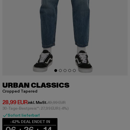
URBAN CLASSICS
Cropped Tapered
Derzeitiger Preis: 28,99 EUR
28,99 EUR
Aktionspreis: 49,99 EUR
inkl. MwSt.
49,99 EUR
30-Tage-Bestpreis**: 27,99 EUR
(-4%)
Sofort lieferbar!
-42% DEAL ENDET IN