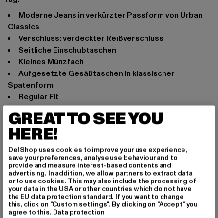
Moderne Jeans in verkürzter Passform von Urban
Classics
Verschluss: verdeckter Reißverschluss
Seitliche Einschubtaschen
Kleines Münzfach
Aufgesetzte Gesäßtaschen in klassischer
Spatenform
Regular Fit
Anlass: Street, Alltag, klassisch, Lässig
GREAT TO SEE YOU
Verschlussarten: Reißverschluss
HERE!
Schnitt: Regular-Fit
Marke: Urban Classics
DefShop uses cookies to improve your use experience,
save your preferences, analyse use behaviour and to
Kat.: Straight Fit Jeans
provide and measure interest-based contents and
Farbe: blau
advertising. In addition, we allow partners to extract data
or to use cookies. This may also include the processing of
Hersteller Farbe: middeepblue
your data in the USA or other countries which do not have
Materialzusammensetzung: 100% Baumwolle
the EU data protection standard. If you want to change
this, click on "Custom settings". By clicking on "Accept" you
Art.Nr: TB5591-03851
agree to this.
Data protection