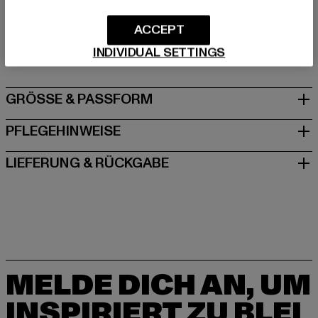
Hersteller: TB International GmbH |
info@tbint.de
ACCEPT
Dr.-Robert-Murjahn-Straße 7 | 64372 Ober-Ramstadt |
DE
INDIVIDUAL SETTINGS
GRÖSSE & PASSFORM
PFLEGEHINWEISE
LIEFERUNG & RÜCKGABE
MELDE DICH AN, UM
INSPIRIERT ZU BLEI