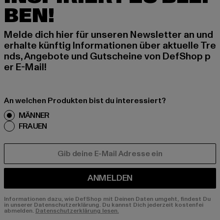
BEN!
Melde dich hier für unseren Newsletter an und
erhalte künftig Informationen über aktuelle Tre
nds, Angebote und Gutscheine von DefShop p
er E-Mail!
An welchen Produkten bist du interessiert?
MÄNNER
FRAUEN
E-MAIL
ANMELDEN
Informationen dazu, wie DefShop mit Deinen Daten umgeht, findest Du
in unserer Datenschutzerklärung. Du kannst Dich jederzeit kostenfei
abmelden.
Datenschutzerklärung lesen.