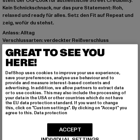
steht der OG-Look für authentische Street Credibility.
Kein Schnickschnack, nur das pure Statement: Roh,
relaxed und ready für alles. Setz den Fit auf Repeat und
zeig, wofür du stehst.
Anlass: Alltag
Verschlussarten: verdeckter Reißverschluss
Schnitt: Baggy
GREAT TO SEE YOU
Marke: 2Y Studios
HERE!
Kat.: Jeans
Farbe: blau
DefShop uses cookies to improve your use experience,
Hersteller Farbe: ice
save your preferences, analyse use behaviour and to
provide and measure interest-based contents and
Materialzusammensetzung: 100% Baumwolle
advertising. In addition, we allow partners to extract data
Art.Nr: J-B-10001-12829
or to use cookies. This may also include the processing of
your data in the USA or other countries which do not have
the EU data protection standard. If you want to change
Hersteller: 2Y Premium GmbH |
info@2y-studios.com
this, click on "Custom settings". By clicking on "Accept" you
agree to this.
Data protection
Hollefeldstraße 16 | 48282 Emsdetten | DE
ACCEPT
GRÖSSE & PASSFORM
INDIVIDUAL SETTINGS