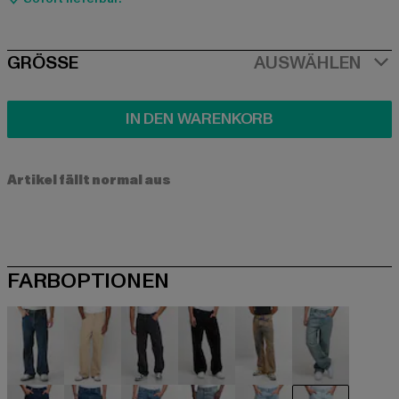
SIZE
GRÖSSE
AUSWÄHLEN
IN DEN WARENKORB
Artikel fällt normal aus
FARBOPTIONEN
beige
beige
schwarz
schwarz
blau
blau