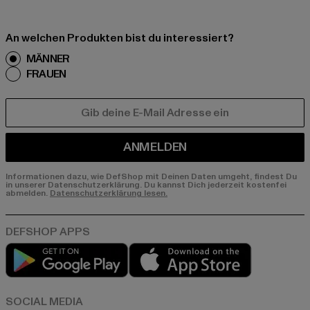
An welchen Produkten bist du interessiert?
MÄNNER
FRAUEN
E-MAIL
ANMELDEN
Informationen dazu, wie DefShop mit Deinen Daten umgeht, findest Du
in unserer Datenschutzerklärung. Du kannst Dich jederzeit kostenfei
abmelden.
Datenschutzerklärung lesen.
Play market
App store