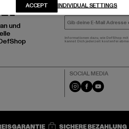
N!
MÄNNER
ACCEPT
INDIVIDUAL SETTINGS
FRAUEN
E-MAIL
 an und
elle
Informationen dazu, wie DefShop mit 
 DefShop
kannst Dich jederzeit kostenfei abme
e
Instagram
Facebook
YouTube
REISGARANTIE
SICHERE BEZAHLUNG