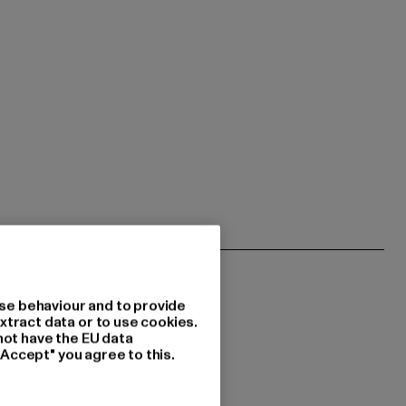
se behaviour and to provide
xtract data or to use cookies.
not have the EU data
"Accept" you agree to this.
 du interessiert?