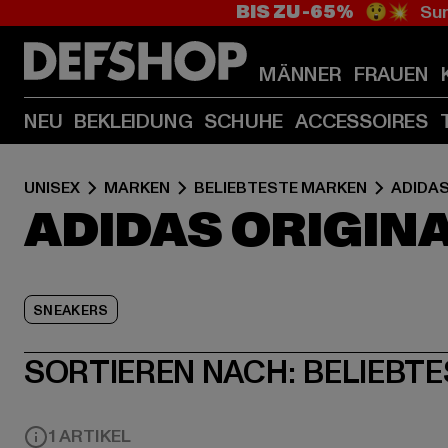
BIS ZU -65%
😲💥 Sum
MÄNNER
FRAUEN
NEU
BEKLEIDUNG
SCHUHE
ACCESSOIRES
UNISEX
MARKEN
BELIEBTESTE MARKEN
ADIDAS
ADIDAS ORIGIN
SNEAKERS
SORTIEREN NACH:
BELIEBTE
1 ARTIKEL