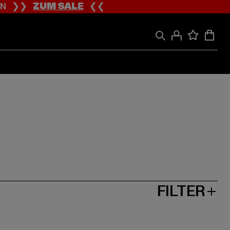
ION ❯❯
ZUM SALE
❮❮
FILTER