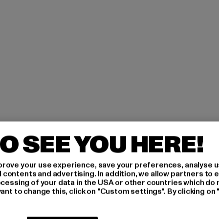
O SEE YOU HERE!
H AN,
rove your use experience, save your preferences, analyse u
ontents and advertising. In addition, we allow partners to e
IERT
ocessing of your data in the USA or other countries which do 
ant to change this, click on "Custom settings". By clicking on 
An welchen Produkten bist