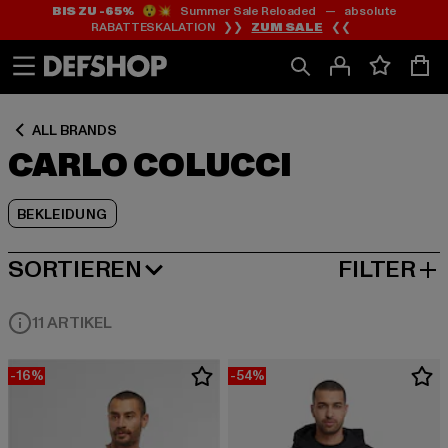
BIS ZU -65%
😲💥 Summer Sale Reloaded — absolute
Zum
Zum
Zum
RABATTESKALATION ❯❯
ZUM SALE
❮❮
Inhalt
Fußzeile
Produktraster
springen
springen
springen
ALL BRANDS
CARLO COLUCCI
BEKLEIDUNG
SORTIEREN
FILTER
BELIEBTESTE
11 ARTIKEL
-16%
-54%