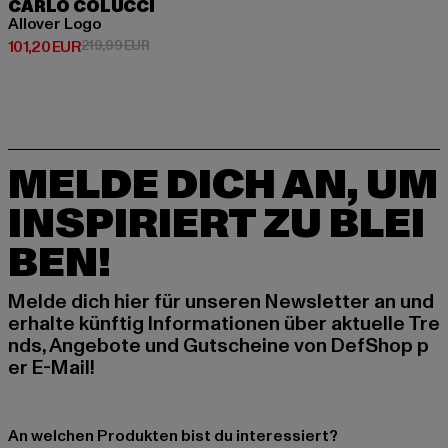
CARLO COLUCCI
Allover Logo
Derzeitiger Preis: 101,20 EUR
Aktionspreis: 219,99 EUR
101,20 EUR
219,99 EUR
MELDE DICH AN, UM
INSPIRIERT ZU BLEI
BEN!
Melde dich hier für unseren Newsletter an und
erhalte künftig Informationen über aktuelle Tre
nds, Angebote und Gutscheine von DefShop p
er E-Mail!
An welchen Produkten bist du interessiert?