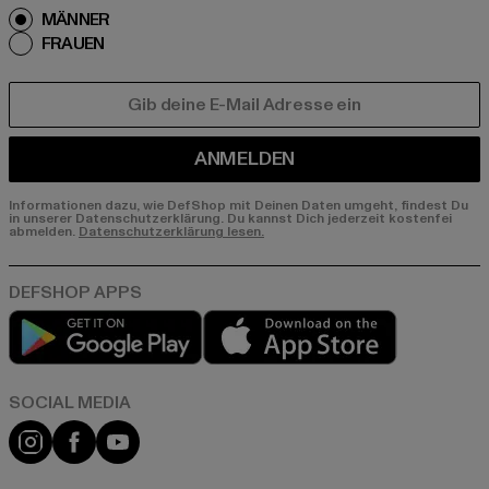
MÄNNER
FRAUEN
E-MAIL
ANMELDEN
Informationen dazu, wie DefShop mit Deinen Daten umgeht, findest Du
in unserer Datenschutzerklärung. Du kannst Dich jederzeit kostenfei
abmelden.
Datenschutzerklärung lesen.
Play market
App store
Instagram
Facebook
YouTube