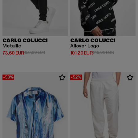
CARLO COLUCCI
CARLO COLUCCI
Metallic
Allover Logo
Derzeitiger Preis: 73,60 EUR
Aktionspreis: 159,99 EUR
Derzeitiger Preis: 101,20 EUR
Aktionspreis
73,60 EUR
159,99 EUR
101,20 EUR
219,99 EUR
-53%
-52%