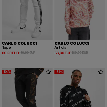
CARLO COLUCCI
CARLO COLUCCI
Tape
Articial
Derzeitiger Preis: 60,20 EUR
Aktionspreis: 139,99 EUR
Derzeitiger Preis: 83,30 EUR
Aktionspreis
60,20 EUR
139,99 EUR
83,30 EUR
169,99 EUR
-54%
-54%