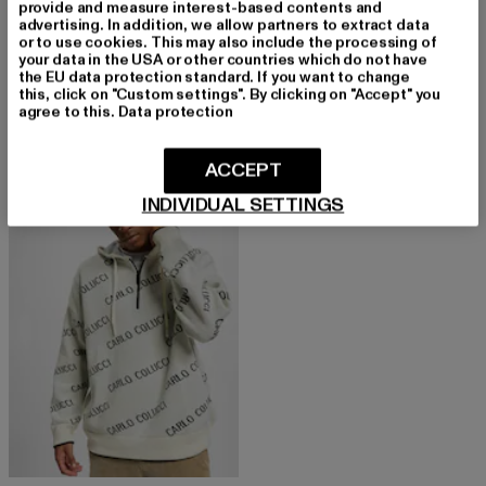
provide and measure interest-based contents and
advertising. In addition, we allow partners to extract data
or to use cookies. This may also include the processing of
your data in the USA or other countries which do not have
CARLO COLUCCI
CARLO COLUCCI
the EU data protection standard. If you want to change
Artificial Knit
Allover Logo
this, click on "Custom settings". By clicking on "Accept" you
Derzeitiger Preis: 92,00 EUR
Aktionspreis: 199,99 EUR
Derzeitiger Preis: 92,00 EUR
Aktionspreis
92,00 EUR
199,99 EUR
92,00 EUR
199,99 EUR
agree to this.
Data protection
ACCEPT
-54%
INDIVIDUAL SETTINGS